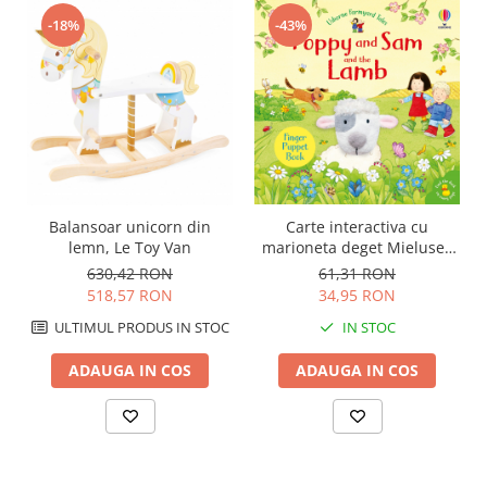
-18%
-43%
Balansoar unicorn din
Carte interactiva cu
lemn, Le Toy Van
marioneta deget Mielusel,
"Poppy and Sam and the
630,42 RON
61,31 RON
Lamb", Usborne
518,57 RON
34,95 RON
ULTIMUL PRODUS IN STOC
IN STOC
ADAUGA IN COS
ADAUGA IN COS