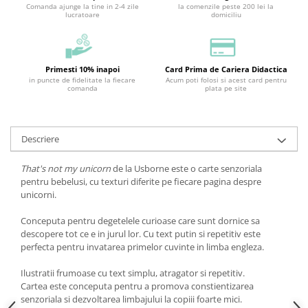
Comanda ajunge la tine in 2-4 zile
la comenzile peste 200 lei la
lucratoare
domiciliu
Primesti 10% inapoi
Card Prima de Cariera Didactica
in puncte de fidelitate la fiecare
Acum poti folosi si acest card pentru
comanda
plata pe site
Descriere
That's not my unicorn
de la Usborne este o carte senzoriala
pentru bebelusi, cu texturi diferite pe fiecare pagina despre
unicorni.
Conceputa pentru degetelele curioase care sunt dornice sa
descopere tot ce e in jurul lor. Cu text putin si repetitiv este
perfecta pentru invatarea primelor cuvinte in limba engleza.
Ilustratii frumoase cu text simplu, atragator si repetitiv.
Cartea este conceputa pentru a promova constientizarea
senzoriala si dezvoltarea limbajului la copiii foarte mici.