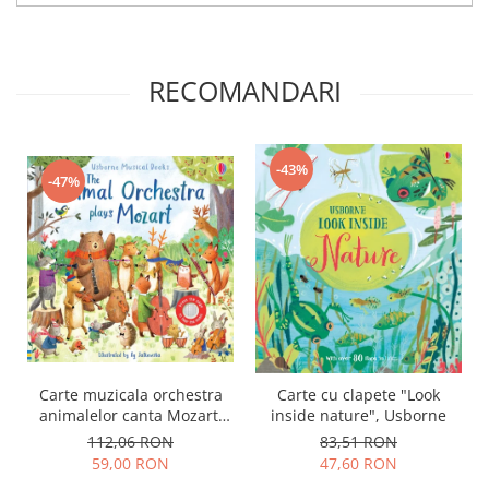
RECOMANDARI
-43%
-47%
Carte muzicala orchestra
Carte cu clapete "Look
animalelor canta Mozart,
inside nature", Usborne
"The Animal Orchestra
112,06 RON
83,51 RON
Plays Mozart", cartonata,
59,00 RON
47,60 RON
Usborne