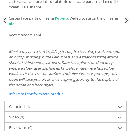
carte va va va duce intr-o calatorie uluitoare pana in adancurile
oceanului si înapoi.
Cartea face parte din seria
Pop-up
. Vedeti toate cartile din serie
aici
.
Recomandat: 3 ani+
...
Meet a ray and a turtle gliding through a teeming coral reef, spot
an octopus hiding in the kelp forest and a shark dashing after a
shoal of shimmering sardines. Dare to explore the dark deep
where a glowing anglerfish lurks, before meeting a huge blue
whale as it rises to the surface. With five fantastic pop ups, this
book will take you on an awe-inspiring journey to the depths of
the ocean and back again.
Informatii conformitate produs
Caracteristici
Video
(1)
Review-uri
(0)