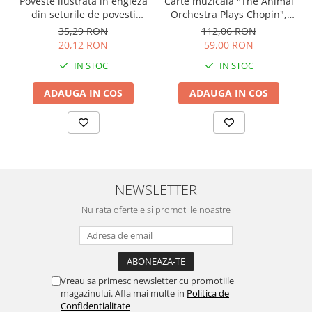
Carte muzicala "The Animal
Poveste ilustrata in engleza
Orchestra Plays Chopin",
din seturile de povesti
cartonata, Usborne
Usborne
112,06 RON
35,29 RON
59,00 RON
20,12 RON
IN STOC
IN STOC
ADAUGA IN COS
ADAUGA IN COS
NEWSLETTER
Nu rata ofertele si promotiile noastre
Vreau sa primesc newsletter cu promotiile
magazinului. Afla mai multe in
Politica de
Confidentialitate