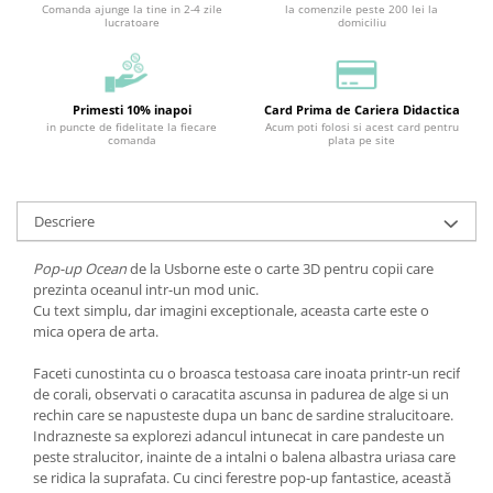
Comanda ajunge la tine in 2-4 zile
la comenzile peste 200 lei la
lucratoare
domiciliu
Primesti 10% inapoi
Card Prima de Cariera Didactica
in puncte de fidelitate la fiecare
Acum poti folosi si acest card pentru
comanda
plata pe site
Descriere
Pop-up Ocean
de la Usborne este o carte 3D pentru copii care
prezinta oceanul intr-un mod unic.
Cu text simplu, dar imagini exceptionale, aceasta carte este o
mica opera de arta.
Faceti cunostinta cu o broasca testoasa care inoata printr-un recif
de corali, observati o caracatita ascunsa in padurea de alge si un
rechin care se napusteste dupa un banc de sardine stralucitoare.
Indrazneste sa explorezi adancul intunecat in care pandeste un
peste stralucitor, inainte de a intalni o balena albastra uriasa care
se ridica la suprafata. Cu cinci ferestre pop-up fantastice, această