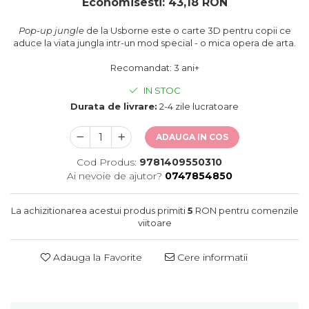
Economisesti:
43,18
RON
oceane
Pop-up jungle
de la Usborne este o carte 3D pentru copii ce
aduce la viata jungla intr-un mod special - o mica opera de arta.
Recomandat: 3 ani+
IN STOC
Durata de livrare:
2-4 zile lucratoare
ADAUGA IN COS
Cod Produs:
9781409550310
Ai nevoie de ajutor?
0747854850
La achizitionarea acestui produs primiti
5
RON pentru comenzile
viitoare
Adauga la Favorite
Cere informatii