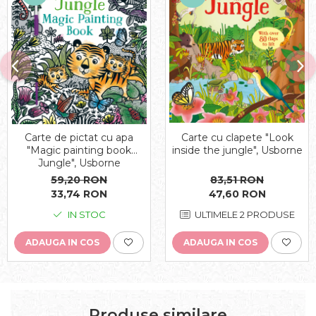
Carte de pictat cu apa
Carte cu clapete "Look
"Magic painting book
inside the jungle", Usborne
Jungle", Usborne
59,20 RON
83,51 RON
33,74 RON
47,60 RON
IN STOC
ULTIMELE 2 PRODUSE
ADAUGA IN COS
ADAUGA IN COS
Produse similare