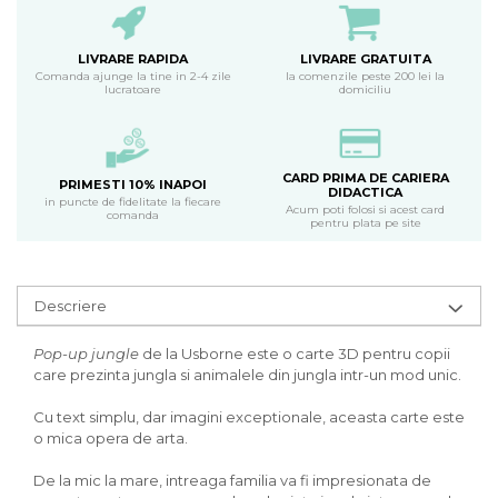
LIVRARE RAPIDA
LIVRARE GRATUITA
Comanda ajunge la tine in 2-4 zile
la comenzile peste 200 lei la
lucratoare
domiciliu
CARD PRIMA DE CARIERA
PRIMESTI 10% INAPOI
DIDACTICA
in puncte de fidelitate la fiecare
Acum poti folosi si acest card
comanda
pentru plata pe site
Descriere
Pop-up jungle
de la Usborne este o carte 3D pentru copii
care prezinta jungla si animalele din jungla intr-un mod unic.
Cu text simplu, dar imagini exceptionale, aceasta carte este
o mica opera de arta.
De la mic la mare, intreaga familia va fi impresionata de