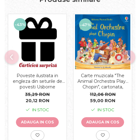
-43%
-47%
Carte muzicala "The
Poveste ilustrata in
Animal Orchestra Plays
engleza din seturile de
Chopin", cartonata,
povesti Usborne
Usborne
112,06 RON
35,29 RON
59,00 RON
20,12 RON
IN STOC
IN STOC
ADAUGA IN COS
ADAUGA IN COS