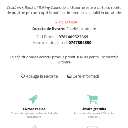
Children's Book of Baking Cakes
de la Usborne este o carte cu retete
de prajituri pe care copiii le pot face impreuna cu adultii in bucatarie.
STOC EPUIZAT
Durata de livrare:
2-4 zile lucratoare
Cod Produs:
9781409523369
Ai nevoie de ajutor?
0747854850
La achizitionarea acestui produs primiti
8
RON pentru comenzile
viitoare
Adauga la Favorite
Cere informatii
Livrare rapida
Livrare gratuita
Comanda ajunge la tine in 2-4 zile
la comenzile peste 200 lei la
lucratoare
domiciliu