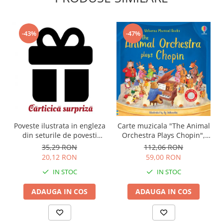
-43%
-47%
Carte muzicala "The Animal
Poveste ilustrata in engleza
Orchestra Plays Chopin",
din seturile de povesti
cartonata, Usborne
Usborne
112,06 RON
35,29 RON
59,00 RON
20,12 RON
IN STOC
IN STOC
ADAUGA IN COS
ADAUGA IN COS