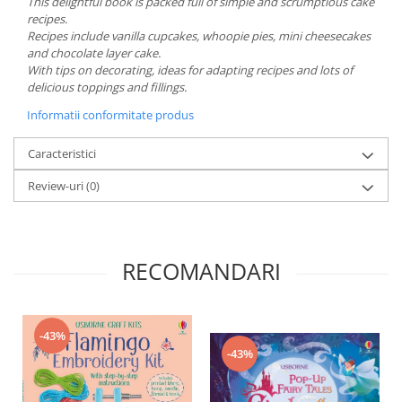
This delightful book is packed full of simple and scrumptious cake
recipes.
Recipes include vanilla cupcakes, whoopie pies, mini cheesecakes
and chocolate layer cake.
With tips on decorating, ideas for adapting recipes and lots of
delicious toppings and fillings.
Informatii conformitate produs
Caracteristici
Review-uri
(0)
RECOMANDARI
-43%
-43%