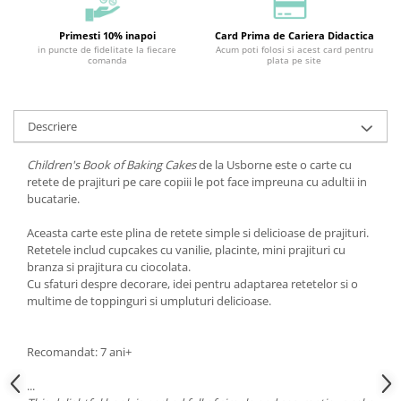
Primesti 10% inapoi
Card Prima de Cariera Didactica
in puncte de fidelitate la fiecare
Acum poti folosi si acest card pentru
comanda
plata pe site
Descriere
Children's Book of Baking Cakes
de la Usborne este o carte cu
retete de prajituri pe care copiii le pot face impreuna cu adultii in
bucatarie.
Aceasta carte este plina de retete simple si delicioase de prajituri.
Retetele includ cupcakes cu vanilie, placinte, mini prajituri cu
branza si prajitura cu ciocolata.
Cu sfaturi despre decorare, idei pentru adaptarea retetelor si o
multime de toppinguri si umpluturi delicioase.
Recomandat: 7 ani+
...