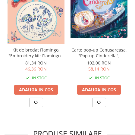
Carte pop-up Cenusareasa,
Kit de brodat Flamingo,
"Pop-up Cinderella",
"Embroidery kit: Flamingo",
Usborne
Usborne
102,00 RON
81,34 RON
58,14 RON
46,36 RON
IN STOC
IN STOC
ADAUGA IN COS
ADAUGA IN COS
PRODUSE SIMILARE