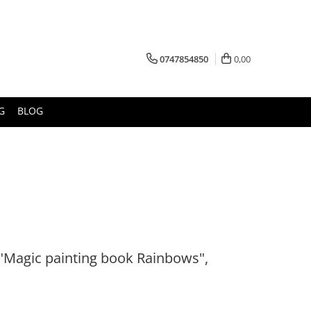
0747854850
0,00
G
BLOG
 "Magic painting book Rainbows",