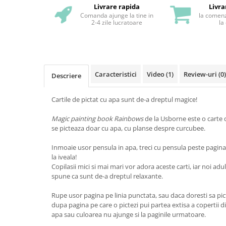
Livrare rapida
Livra
Comanda ajunge la tine in
la comenz
2-4 zile lucratoare
la
Caracteristici
Video
(1)
Review-uri
(0)
Descriere
Cartile de pictat cu apa sunt de-a dreptul magice!
Magic painting book Rainbows
de la Usborne este o carte d
se picteaza doar cu apa, cu planse despre curcubee.
Inmoaie usor pensula in apa, treci cu pensula peste pagina 
la iveala!
Copilasii mici si mai mari vor adora aceste carti, iar noi adu
spune ca sunt de-a dreptul relaxante.
Rupe usor pagina pe linia punctata, sau daca doresti sa pict
dupa pagina pe care o pictezi pui partea extisa a copertii d
apa sau culoarea nu ajunge si la paginile urmatoare.