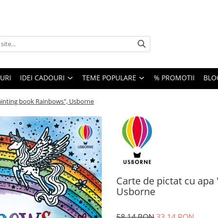
URI
IDEI CADOURI
TEME POPULARE
% PROMOTII
BLO
painting book Rainbows", Usborne
Carte de pictat cu apa
Usborne
58,14 RON
33,14 RON