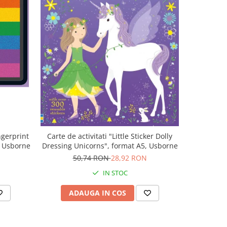
ngerprint
Carte de activitati "Little Sticker Dolly
, Usborne
Dressing Unicorns", format A5, Usborne
50,74 RON
28,92 RON
IN STOC
ADAUGA IN COS