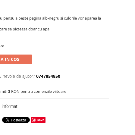
u pensula peste pagina alb-negru si culorile vor aparea la
 care se picteaza doar cu apa.
are
A IN COS
Ai nevoie de ajutor?
0747854850
imiti
3
RON pentru comenzile viitoare
informatii
Save