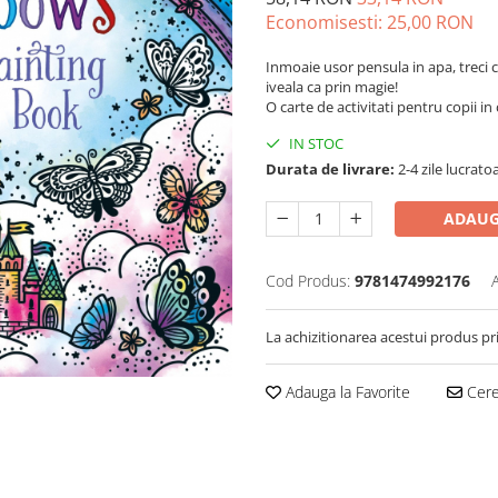
Economisesti:
25,00
RON
Inmoaie usor pensula in apa, treci c
iveala ca prin magie!
O carte de activitati pentru copii in
IN STOC
Durata de livrare:
2-4 zile lucrato
ADAUG
Cod Produs:
9781474992176
La achizitionarea acestui produs pr
Adauga la Favorite
Cere 