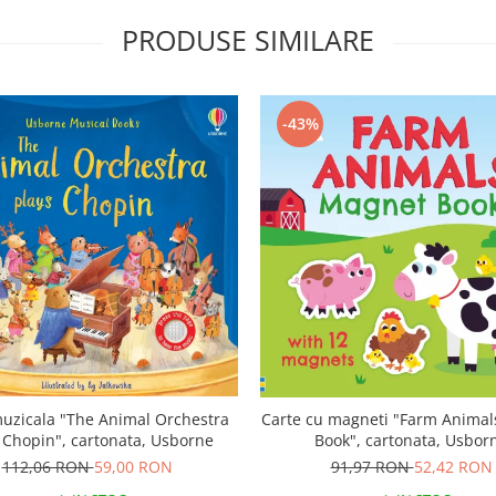
PRODUSE SIMILARE
-43%
uzicala "The Animal Orchestra
Carte cu magneti "Farm Anima
 Chopin", cartonata, Usborne
Book", cartonata, Usbor
112,06 RON
59,00 RON
91,97 RON
52,42 RON