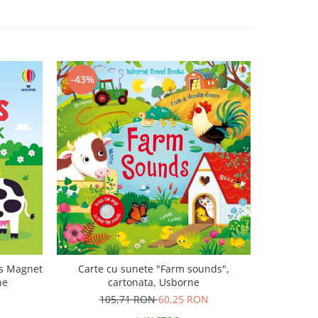
-43%
-47%
ls Magnet
Carte cu sunete "Farm sounds",
Carte mu
ne
cartonata, Usborne
canta Mo
Plays M
105,71 RON
60,25 RON
1