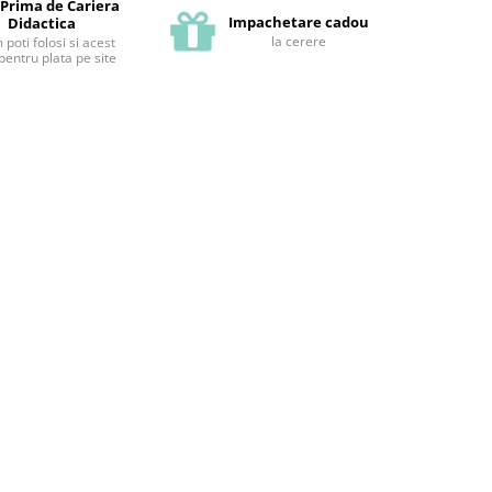
 Prima de Cariera
Impachetare cadou
Didactica
la cerere
poti folosi si acest
pentru plata pe site