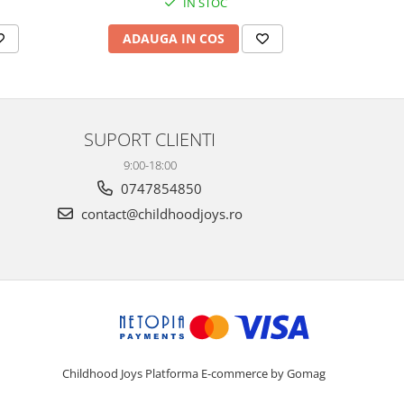
IN STOC
ADAUGA IN COS
AD
SUPORT CLIENTI
9:00-18:00
0747854850
contact@childhoodjoys.ro
Childhood Joys
Platforma E-commerce by Gomag