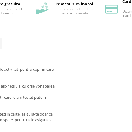
Card
re gratuita
Primesti 10% inapoi
ile peste 200 lei
in puncte de fidelitate la
Acum 
 domiciliu
fiecare comanda
card 
e activitati pentru copii in care
alb-negru si culorile vor aparea
ltii care le-am testat putem
ezi in carte, asigura-te doar ca
in spate, pentru a te asigura ca