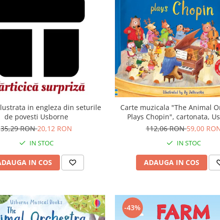
Carte muzicala "The Animal O
lustrata in engleza din seturile
Plays Chopin", cartonata, U
de povesti Usborne
112,06 RON
59,00 RO
35,29 RON
20,12 RON
IN STOC
IN STOC
ADAUGA IN COS
ADAUGA IN COS
-43%