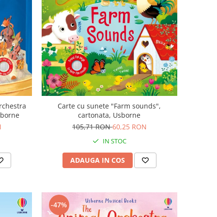
rchestra
Carte cu sunete "Farm sounds",
sborne
cartonata, Usborne
N
105,71 RON
60,25 RON
IN STOC
ADAUGA IN COS
-47%