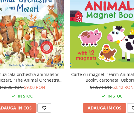
muzicala orchestra animalelor
Carte cu magneti "Farm Anima
ozart, "The Animal Orchestra
Book", cartonata, Usbor
 Mozart", cartonata, Usborne
112,06 RON
59,00 RON
91,97 RON
52,42 RON
IN STOC
IN STOC
ADAUGA IN COS
ADAUGA IN COS