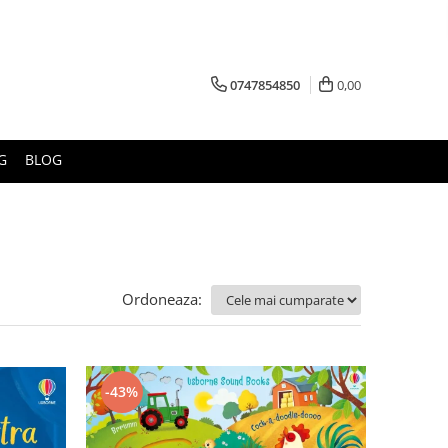
0747854850
0,00
G
BLOG
Ordoneaza:
-43%