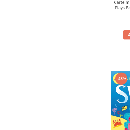
Carte m
Plays B
-43%