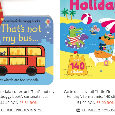
Carte de activitati "Little First
zoriala cu texturi "That's not my
Holiday", format mic, 140 st
.buggy book", cartonata, cu
Usborne
agatatoare, Usborne
51,00 RON
33,00 RON
44,40 RON
25,31 RON
ULTIMELE 2 PRODUS
ULTIMUL PRODUS IN STOC