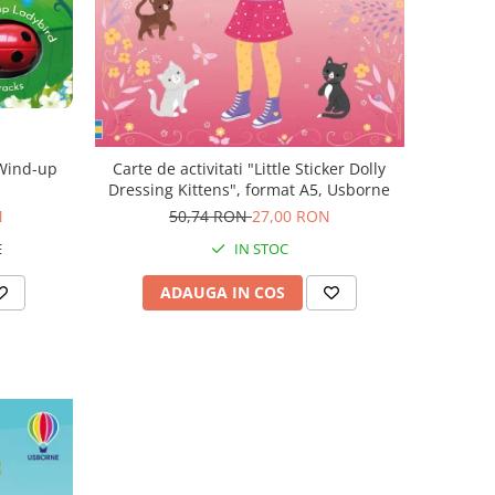
"Wind-up
Carte de activitati "Little Sticker Dolly
Dressing Kittens", format A5, Usborne
N
50,74 RON
27,00 RON
E
IN STOC
ADAUGA IN COS