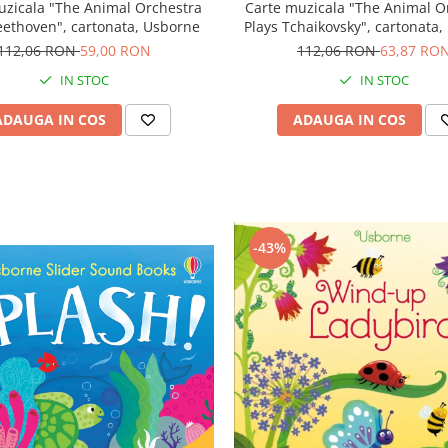
Carte muzicala "The Animal O
uzicala "The Animal Orchestra
Plays Tchaikovsky", cartonata
eethoven", cartonata, Usborne
112,06 RON
63,87 RO
112,06 RON
59,00 RON
IN STOC
IN STOC
ADAUGA IN COS
ADAUGA IN COS
-43%