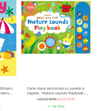
-43%
 Stickers
Carte mare senzoriala cu sunete si
ickers,
clapete, "Nature sounds Playbook",
cartonata, Usborne
122,63 RON
69,90 RON
E
IN STOC