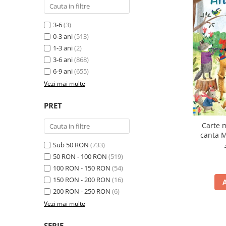
3-6
(3)
0-3 ani
(513)
1-3 ani
(2)
3-6 ani
(868)
6-9 ani
(655)
Vezi mai multe
PRET
Carte 
canta M
Plays
Sub 50 RON
(733)
50 RON - 100 RON
(519)
100 RON - 150 RON
(54)
150 RON - 200 RON
(16)
200 RON - 250 RON
(6)
Vezi mai multe
SERIE