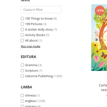
-43%
100 Things to know
(8)
199 Pictures
(3)
A sticker dolly story
(7)
Activity Books
(5)
All about
(1)
Vezi mai multe
EDITURA
Gramma
(3)
Scriptum
(1)
Usborne Publishing
(1306)
Cart
LIMBA
sea
chineza
(1)
engleza
(1228)
romana
(4)