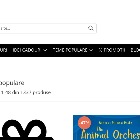
URI
IDEI CADOURI
TEME POPULARE
% PROMOTII
BLO
populare
1-
48
din
1337
produse
-47%