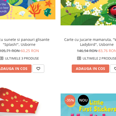
Carte cu jucarie mamaruta, 
cu sunete si panouri glisante
Ladybird", Usborne
"Splash!", Usborne
146,94 RON
83,76 RO
105,71 RON
60,25 RON
ULTIMELE 2 PRODUS
ULTIMELE 3 PRODUSE
ADAUGA IN COS
ADAUGA IN COS
-35%
NOU