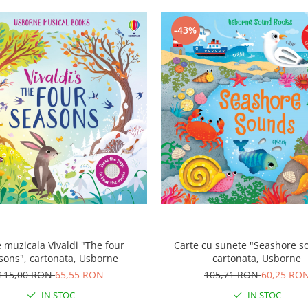
-43%
e muzicala Vivaldi "The four
Carte cu sunete "Seashore s
sons", cartonata, Usborne
cartonata, Usborne
115,00 RON
65,55 RON
105,71 RON
60,25 RO
IN STOC
IN STOC