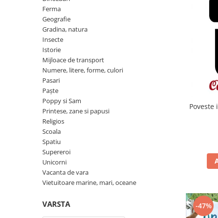
Insecte
Ferma
Biblia pentru copii
Cuvinte incrucisate
Istorie
Geografie
Carti cu magneti
Retete de prajituri (baking books)
Gradina, natura
Mijloace de transport
Insecte
Carti fold-out
Numere, litere, forme, culori
Istorie
Carti slot-together
Mijloace de transport
Pasari
Dictionare
Numere, litere, forme, culori
Paște
Pasari
Enciclopedii
Poppy si Sam
Paște
Ghid ingrijire animale
Poppy si Sam
Printese, zane si papusi
Poveste i
Printese, zane si papusi
Programare
Religios
Religios
Scoala
Scoala
Spatiu
Spatiu
Supereroi
Unicorni
Supereroi
Vacanta de vara
Unicorni
Vietuitoare marine, mari, oceane
Vacanta de vara
VARSTA
-47%
Vietuitoare marine, mari, oceane