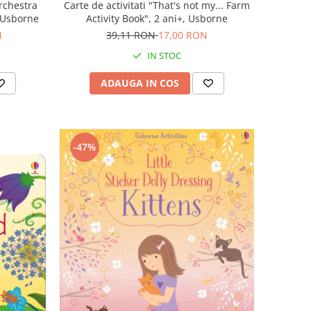
rchestra
Carte de activitati "That's not my... Farm
, Usborne
Activity Book", 2 ani+, Usborne
N
39,11 RON
17,00 RON
IN STOC
ADAUGA IN COS
-47%