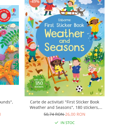
-49%
ounds",
Carte de activitati "First Sticker Book
Weather and Seasons", 180 stickers,
Usborne
N
50,74 RON
26,00 RON
IN STOC