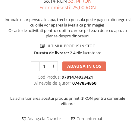
58,14 RON
33,14 RON
Economisesti:
25,00
RON
Inmoaie usor pensula in apa, treci cu pensula peste pagina alb-negru si
culorile vor aparea la iveala ca prin magie!
O carte de activitati pentru copii in care se picteaza doar cu apa, cu
planse despre dinozauri.
ULTIMUL PRODUS IN STOC
Durata de livrare:
2-4 zile lucratoare
ADAUGA IN COS
Cod Produs:
9781474933421
Ai nevoie de ajutor?
0747854850
La achizitionarea acestui produs primiti
3
RON pentru comenzile
viitoare
Adauga la Favorite
Cere informatii