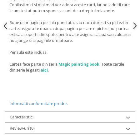
Copilasii mici si mai mari vor adora aceste carti, iar noi adultii care
le-am testat putem spune ca sunt de-a dreptul relaxante.
Rupe usor pagina pe linia punctata, sau daca doresti sa pictezi in
carte, asigura-te doar ca dupa pagina pe care o pictezi pui partea
extisa a copertii din spate, pentru a te asigura ca apa sau culoarea
nu ajunge si la paginile urmatoare.
Pensula este inclusa.
Cartea face parte din seria
Magic painting book
. Toate cartile
din serie le gasiti
aici
.
Informatii conformitate produs
Caracteristici
Review-uri
(0)