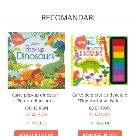
RECOMANDARI
-43%
-43%
Carte de pictat cu degetele
Carte pop-up dinozauri,
"Fingerprint activities
"Pop-up dinosaurs",
Dinosaurs", Usborne
Usborne
83,51 RON
100,43 RON
47,60 RON
57,25 RON
IN STOC
IN STOC
ADAUGA IN COS
ADAUGA IN COS