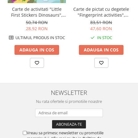
Carte de activitati "Little
Carte de pictat cu degetele
First Stickers Dinosaurs",
"Fingerprint activities",
format mic, 200 stickers,
Usborne
50,74 RON
83,51 RON
Usborne
28,92 RON
47,60 RON
ULTIMUL PRODUS IN STOC
IN STOC
ADAUGA IN COS
ADAUGA IN COS
NEWSLETTER
Nu rata ofertele si promotiile noastre
Vreau sa primesc newsletter cu promotiile