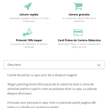
Livrare rapida
Livrare gratuita
Comanda ajunge la tine in 2-4 zile
la comenzile peste 200 lei la
lucratoare
domiciliu
Primesti 10% inapoi
Card Prima de Cariera Didactica
in puncte de fidelitate la fiecare
Acum poti folosi si acest card pentru
comanda
plata pe site
Descriere
Cartile de pictat cu apa sunt de-a dreptul magice!
Magic painting book Dinosaurs
de la Usborne este o carte de
activitati pentru copii in care se picteaza doar cu apa, cu planse
despre dinozauri.
Inmoaie usor pensula in apa, treci cu pensula peste pagina alb-
negru si culorile vor aparea la iveala!