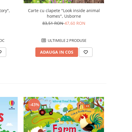
Carte cu clapete "Look inside animal
tory",
Carte de p
homes", Usborne
acti
83,51 RON
47,60 RON
8
ULTIMELE 2 PRODUSE
OC
ADAUGA IN COS
AD
-43%