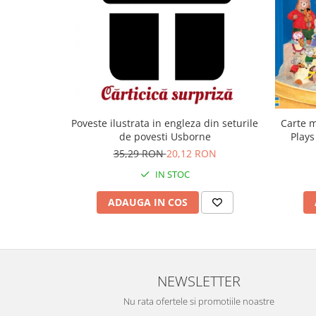
Carte m
Poveste ilustrata in engleza din seturile
Plays
de povesti Usborne
35,29 RON
20,12 RON
IN STOC
ADAUGA IN COS
NEWSLETTER
Nu rata ofertele si promotiile noastre