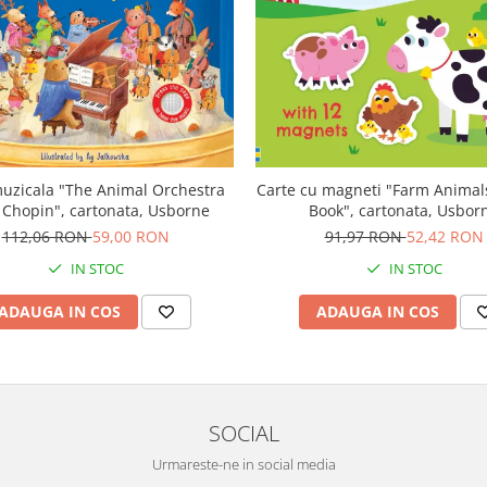
uzicala "The Animal Orchestra
Carte cu magneti "Farm Anima
 Chopin", cartonata, Usborne
Book", cartonata, Usbor
112,06 RON
59,00 RON
91,97 RON
52,42 RON
IN STOC
IN STOC
ADAUGA IN COS
ADAUGA IN COS
SOCIAL
Urmareste-ne in social media