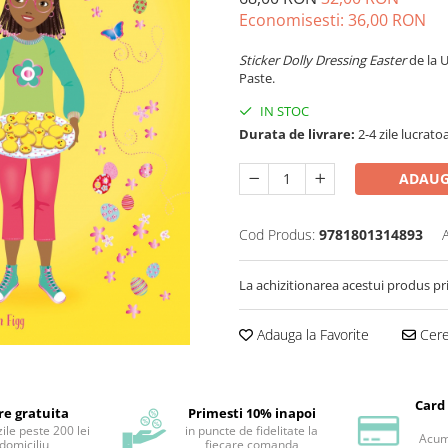
Economisesti:
36,00
RON
Sticker Dolly Dressing Easter
de la 
Paste.
IN STOC
Durata de livrare:
2-4 zile lucrato
ADAUG
Cod Produs:
9781801314893
La achizitionarea acestui produs pr
Adauga la Favorite
Cere 
Card
re gratuita
Primesti 10% inapoi
ile peste 200 lei
in puncte de fidelitate la
Acum 
 domiciliu
fiecare comanda