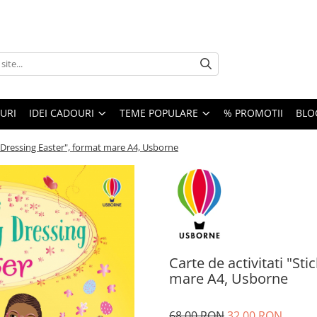
URI
IDEI CADOURI
TEME POPULARE
% PROMOTII
BLO
ly Dressing Easter", format mare A4, Usborne
Carte de activitati "St
mare A4, Usborne
68,00 RON
32,00 RON