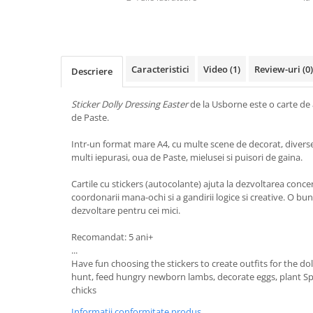
Caracteristici
Video
(1)
Review-uri
(0)
Descriere
Sticker Dolly Dressing Easter
de la Usborne este o carte de a
de Paste.
Intr-un format mare A4, cu multe scene de decorat, diverse
multi iepurasi, oua de Paste, mielusei si puisori de gaina.
Cartile cu stickers (autocolante) ajuta la dezvoltarea concentr
coordonarii mana-ochi si a gandirii logice si creative. O bu
dezvoltare pentru cei mici.
Recomandat: 5 ani+
...
Have fun choosing the stickers to create outfits for the do
hunt, feed hungry newborn lambs, decorate eggs, plant Sp
chicks
Informatii conformitate produs