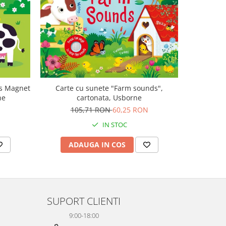
-47%
ls Magnet
Carte cu sunete "Farm sounds",
Carte mu
ne
cartonata, Usborne
canta Mo
Plays M
105,71 RON
60,25 RON
1
IN STOC
ADAUGA IN COS
AD
SUPORT CLIENTI
9:00-18:00