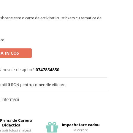
Usborne este o carte de activitati cu stickers cu tematica de
are
A IN COS
Ai nevoie de ajutor?
0747854850
imiti
3
RON pentru comenzile viitoare
informatii
 Prima de Cariera
Impachetare cadou
Didactica
la cerere
poti folosi si acest