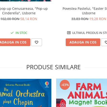
 pop-up Cenusareasa, "Pop-up
Povestea Pastelui, "Easter S
Cinderella", Usborne
Usborne
102,00 RON
58,14 RON
33,83 RON
19,28 RON
IN STOC
ULTIMUL PRODUS IN ST
ADAUGA IN COS
ADAUGA IN COS
PRODUSE SIMILARE
-43%