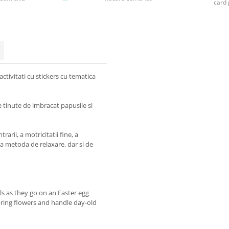
card 
ctivitati cu stickers cu tematica
 tinute de imbracat papusile si
arii, a motricitatii fine, a
na metoda de relaxare, dar si de
lls as they go on an Easter egg
ring flowers and handle day-old