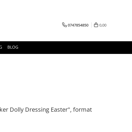
0747854850
0,00
G
BLOG
icker Dolly Dressing Easter", format