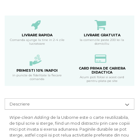
LIVRARE RAPIDA
LIVRARE GRATUITA
Comanda ajunge la tine in 2-4 zile
la comenzile peste 200 lei la
lucratoare
domiciliu
CARD PRIMA DE CARIERA
PRIMESTI 10% INAPOI
DIDACTICA
in puncte de fidelitate la fiecare
Acum poti folosi si acest card
comanda
pentru plata pe site
Descriere
Wipe-clean Adding
de la Usborne este o carte reutilizabila,
de tipul scrie si sterge, fiind un mod distractiv prin care copiii
mici pot invata si exersa adunarea. Paginile durabile se pot
sterge, astfel copiii isi pot relua activitatile preferate din nou