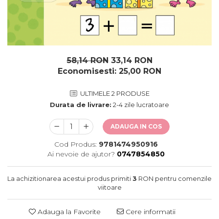
oceane
58,14 RON
33,14 RON
Economisesti:
25,00
RON
ULTIMELE 2 PRODUSE
Durata de livrare:
2-4 zile lucratoare
ADAUGA IN COS
Cod Produs:
9781474950916
Ai nevoie de ajutor?
0747854850
La achizitionarea acestui produs primiti
3
RON pentru comenzile
viitoare
Adauga la Favorite
Cere informatii