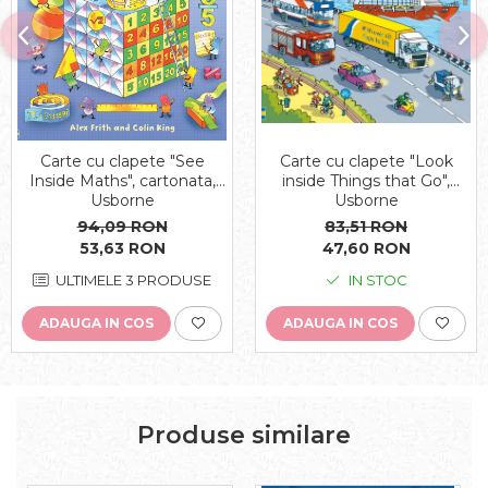
Carte cu clapete "Look
Carte cu clapete "See
inside Things that Go",
Inside Maths", cartonata,
Usborne
Usborne
83,51 RON
94,09 RON
47,60 RON
53,63 RON
IN STOC
ULTIMELE 3 PRODUSE
ADAUGA IN COS
ADAUGA IN COS
Produse similare