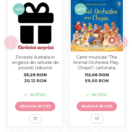
-43%
-47%
Carte muzicala "The
Poveste ilustrata in
Animal Orchestra Plays
engleza din seturile de
Chopin", cartonata,
povesti Usborne
Usborne
112,06 RON
35,29 RON
59,00 RON
20,12 RON
IN STOC
IN STOC
ADAUGA IN COS
ADAUGA IN COS