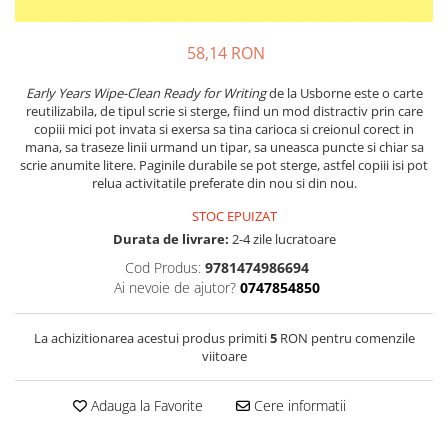
58,14 RON
Early Years Wipe-Clean Ready for Writing
de la Usborne este o carte
reutilizabila, de tipul scrie si sterge, fiind un mod distractiv prin care
copiii mici pot invata si exersa sa tina carioca si creionul corect in
mana, sa traseze linii urmand un tipar, sa uneasca puncte si chiar sa
scrie anumite litere. Paginile durabile se pot sterge, astfel copiii isi pot
relua activitatile preferate din nou si din nou.
STOC EPUIZAT
Durata de livrare:
2-4 zile lucratoare
Cod Produs:
9781474986694
Ai nevoie de ajutor?
0747854850
La achizitionarea acestui produs primiti
5
RON pentru comenzile
viitoare
Adauga la Favorite
Cere informatii