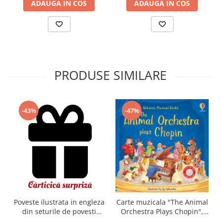
ADAUGA IN COS
ADAUGA IN COS
PRODUSE SIMILARE
-43%
-47%
Carte muzicala "The Animal
Poveste ilustrata in engleza
Orchestra Plays Chopin",
din seturile de povesti
cartonata, Usborne
Usborne