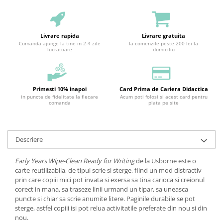
Livrare rapida
Livrare gratuita
Comanda ajunge la tine in 2-4 zile
la comenzile peste 200 lei la
lucratoare
domiciliu
Primesti 10% inapoi
Card Prima de Cariera Didactica
in puncte de fidelitate la fiecare
Acum poti folosi si acest card pentru
comanda
plata pe site
Descriere
Early Years Wipe-Clean Ready for Writing
de la Usborne este o
carte reutilizabila, de tipul scrie si sterge, fiind un mod distractiv
prin care copiii mici pot invata si exersa sa tina carioca si creionul
corect in mana, sa traseze linii urmand un tipar, sa uneasca
puncte si chiar sa scrie anumite litere. Paginile durabile se pot
sterge, astfel copiii isi pot relua activitatile preferate din nou si din
nou.