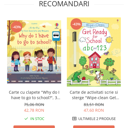
RECOMANDARI
-43%
-43%
Carte cu clapete "Why do I
Carte de activitati scrie si
have to go to school?", 3
sterge "Wipe-clean Get
ani+, Usborne
Ready for School abc and
75,06 RON
83,51 RON
123", reutilizabila, Usborne
42,78 RON
47,60 RON
IN STOC
ULTIMELE 2 PRODUSE