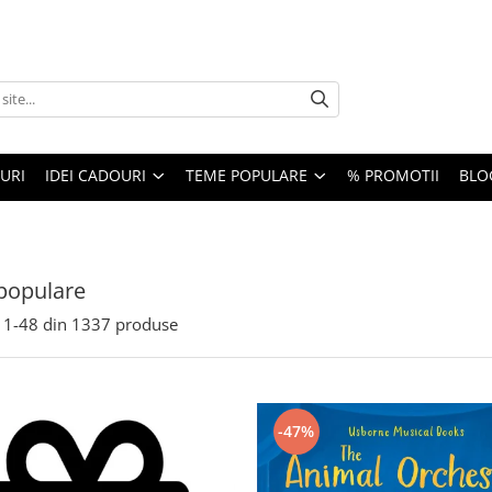
URI
IDEI CADOURI
TEME POPULARE
% PROMOTII
BLO
populare
1-
48
din
1337
produse
-47%