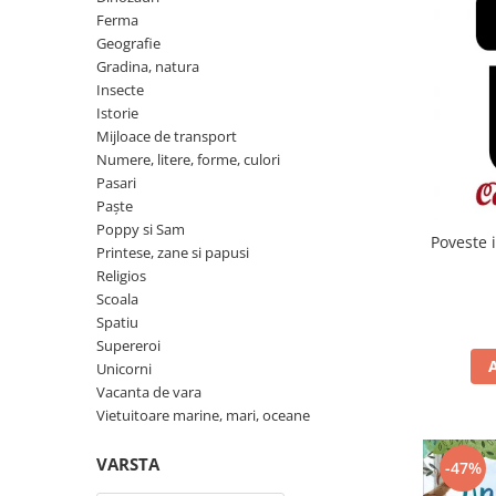
Insecte
Ferma
Biblia pentru copii
Cuvinte incrucisate
Istorie
Geografie
Carti cu magneti
Retete de prajituri (baking books)
Gradina, natura
Mijloace de transport
Insecte
Carti fold-out
Numere, litere, forme, culori
Istorie
Carti slot-together
Mijloace de transport
Pasari
Dictionare
Numere, litere, forme, culori
Paște
Pasari
Enciclopedii
Poppy si Sam
Paște
Ghid ingrijire animale
Poppy si Sam
Printese, zane si papusi
Poveste i
Printese, zane si papusi
Programare
Religios
Religios
Scoala
Scoala
Spatiu
Spatiu
Supereroi
Unicorni
Supereroi
Vacanta de vara
Unicorni
Vietuitoare marine, mari, oceane
Vacanta de vara
VARSTA
-47%
Vietuitoare marine, mari, oceane