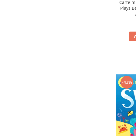
Carte m
Plays B
-43%