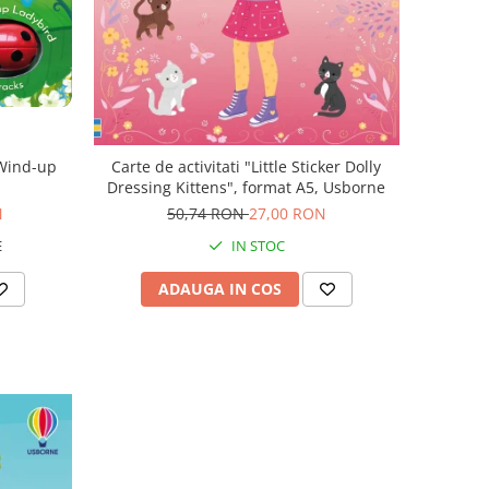
"Wind-up
Carte de activitati "Little Sticker Dolly
Dressing Kittens", format A5, Usborne
N
50,74 RON
27,00 RON
E
IN STOC
ADAUGA IN COS