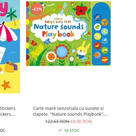
-43%
 Stickers
Carte mare senzoriala cu sunete si
ickers,
clapete, "Nature sounds Playbook",
cartonata, Usborne
122,63 RON
69,90 RON
TOC
IN STOC