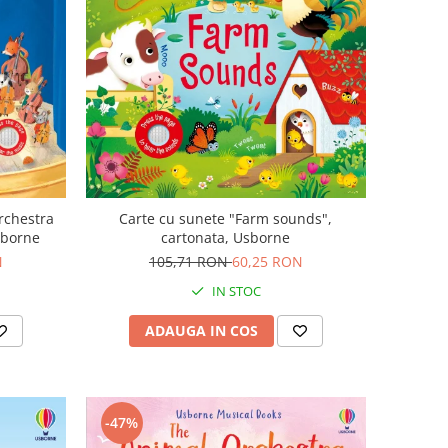
rchestra
Carte cu sunete "Farm sounds",
sborne
cartonata, Usborne
N
105,71 RON
60,25 RON
IN STOC
ADAUGA IN COS
-47%