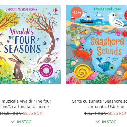
-43%
e muzicala Vivaldi "The four
Carte cu sunete "Seashore s
sons", cartonata, Usborne
cartonata, Usborne
115,00 RON
65,55 RON
105,71 RON
60,25 RO
IN STOC
IN STOC