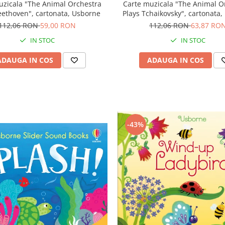
Carte muzicala "The Animal O
uzicala "The Animal Orchestra
Plays Tchaikovsky", cartonata
eethoven", cartonata, Usborne
112,06 RON
63,87 RO
112,06 RON
59,00 RON
IN STOC
IN STOC
ADAUGA IN COS
ADAUGA IN COS
-43%