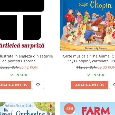
Carte muzicala "The Animal O
lustrata in engleza din seturile
Plays Chopin", cartonata, U
de povesti Usborne
112,06 RON
59,00 RO
35,29 RON
20,12 RON
IN STOC
IN STOC
ADAUGA IN COS
ADAUGA IN COS
-43%