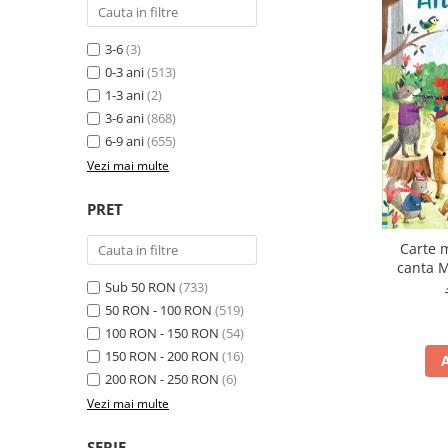
3-6
(3)
0-3 ani
(513)
1-3 ani
(2)
3-6 ani
(868)
6-9 ani
(655)
Vezi mai multe
PRET
Carte 
canta M
Plays
Sub 50 RON
(733)
50 RON - 100 RON
(519)
100 RON - 150 RON
(54)
150 RON - 200 RON
(16)
200 RON - 250 RON
(6)
Vezi mai multe
SERIE