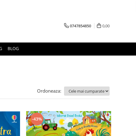
0747854850
0,00
G
BLOG
Ordoneaza:
-43%