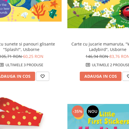
Carte cu jucarie mamaruta, 
cu sunete si panouri glisante
Ladybird", Usborne
"Splash!", Usborne
146,94 RON
83,76 RO
105,71 RON
60,25 RON
ULTIMELE 2 PRODUS
ULTIMELE 3 PRODUSE
ADAUGA IN COS
ADAUGA IN COS
-35%
NOU