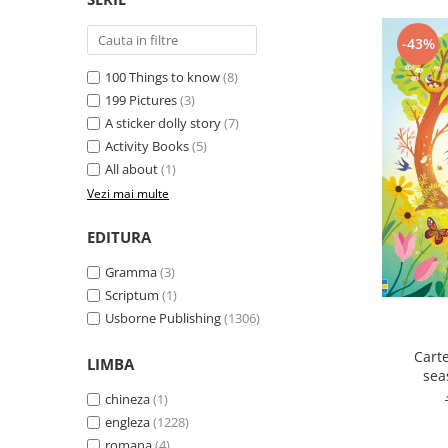
-43%
100 Things to know
(8)
199 Pictures
(3)
A sticker dolly story
(7)
Activity Books
(5)
All about
(1)
Vezi mai multe
EDITURA
Gramma
(3)
Scriptum
(1)
Usborne Publishing
(1306)
Cart
LIMBA
sea
chineza
(1)
engleza
(1228)
romana
(4)