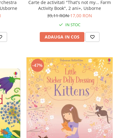
rchestra
Carte de activitati "That's not my... Farm
, Usborne
Activity Book", 2 ani+, Usborne
N
39,11 RON
17,00 RON
IN STOC
ADAUGA IN COS
-47%