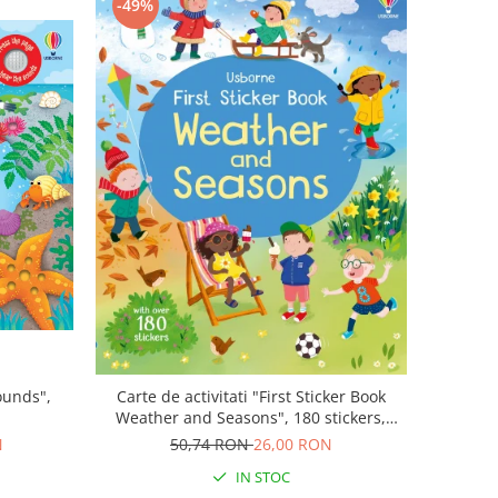
-49%
ounds",
Carte de activitati "First Sticker Book
Weather and Seasons", 180 stickers,
Usborne
N
50,74 RON
26,00 RON
IN STOC