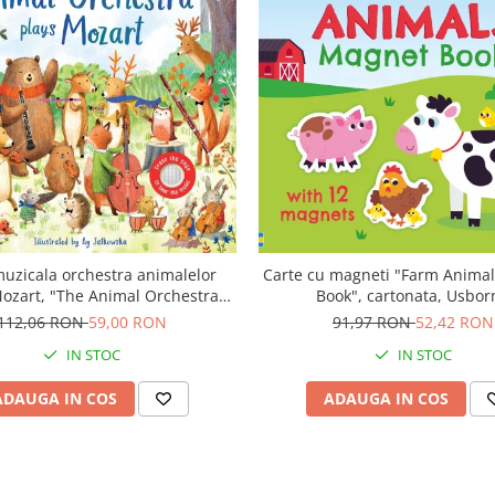
muzicala orchestra animalelor
Carte cu magneti "Farm Anima
ozart, "The Animal Orchestra
Book", cartonata, Usbor
 Mozart", cartonata, Usborne
112,06 RON
59,00 RON
91,97 RON
52,42 RON
IN STOC
IN STOC
ADAUGA IN COS
ADAUGA IN COS