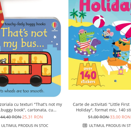
Carte de activitati "Little First
zoriala cu texturi "That's not my
Holiday", format mic, 140 st
.buggy book", cartonata, cu
Usborne
agatatoare, Usborne
51,00 RON
33,00 RON
44,40 RON
25,31 RON
ULTIMUL PRODUS IN S
ULTIMUL PRODUS IN STOC