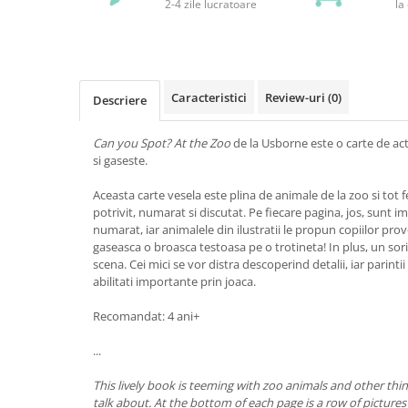
2-4 zile lucratoare
la
Caracteristici
Review-uri
(0)
Descriere
Can you Spot? At the Zoo
de la Usborne este o carte de act
si gaseste.
Aceasta carte vesela este plina de animale de la zoo si tot f
potrivit, numarat si discutat. Pe fiecare pagina, jos, sunt im
numarat, iar animalele din ilustratii le propun copiilor pro
gaseasca o broasca testoasa pe o trotineta! In plus, un sori
scena. Cei mici se vor distra descoperind detalii, iar parintii 
abilitati importante prin joaca.
Recomandat: 4 ani+
...
This lively book is teeming with zoo animals and other thi
talk about. At the bottom of each page is a row of picture