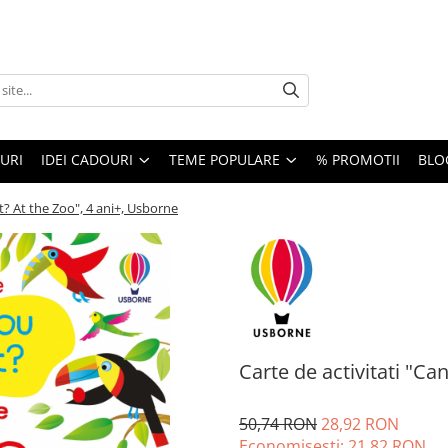
URI
IDEI CADOURI
TEME POPULARE
% PROMOTII
BLO
t? At the Zoo", 4 ani+, Usborne
Carte de activitati "Ca
50,74 RON
28,92 RON
Economisesti:
21,82
RON