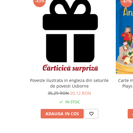
-43%
-47%
Carte m
Poveste ilustrata in engleza din seturile
Plays
de povesti Usborne
35,29 RON
20,12 RON
IN STOC
ADAUGA IN COS