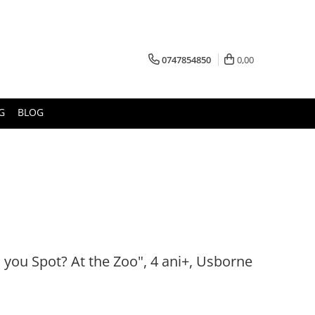
0747854850
0,00
G
BLOG
n you Spot? At the Zoo", 4 ani+, Usborne