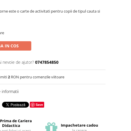
orne este o carte de activitati pentru copii de tipul cauta si
are
A IN COS
Ai nevoie de ajutor?
0747854850
imiti
2
RON pentru comenzile viitoare
informatii
Save
 Prima de Cariera
Impachetare cadou
Didactica
la cerere
poti folosi si acest