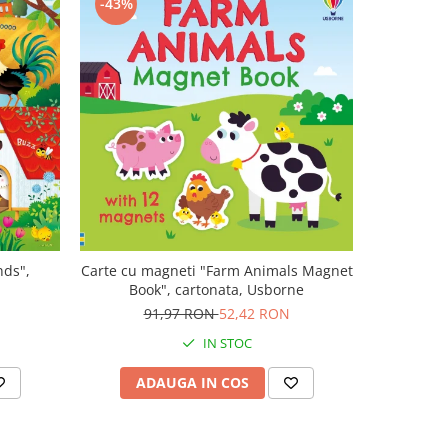
-43%
-47%
nds",
Carte cu magneti "Farm Animals Magnet
Carte mu
Book", cartonata, Usborne
canta Mo
Plays M
N
91,97 RON
52,42 RON
1
IN STOC
ADAUGA IN COS
AD