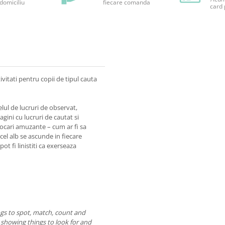
 domiciliu
fiecare comanda
card 
ivitati pentru copii de tipul cauta
elul de lucruri de observat,
agini cu lucruri de cautat si
vocari amuzante – cum ar fi sa
cel alb se ascunde in fiecare
pot fi linistiti ca exerseaza
ngs to spot, match, count and
s showing things to look for and