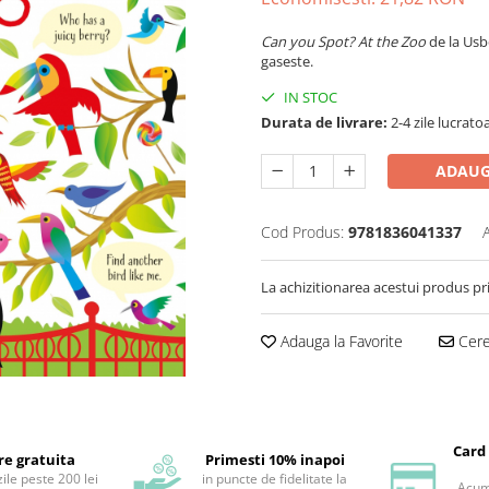
Can you Spot? At the Zoo
de la Usb
gaseste.
IN STOC
Durata de livrare:
2-4 zile lucrato
ADAUG
Cod Produs:
9781836041337
La achizitionarea acestui produs pr
Adauga la Favorite
Cere 
Card
re gratuita
Primesti 10% inapoi
ile peste 200 lei
in puncte de fidelitate la
Acum 