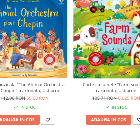
-43%
uzicala "The Animal Orchestra
Carte cu sunete "Farm sou
 Chopin", cartonata, Usborne
cartonata, Usborne
112,06 RON
59,00 RON
105,71 RON
60,25 RO
IN STOC
IN STOC
ADAUGA IN COS
ADAUGA IN COS