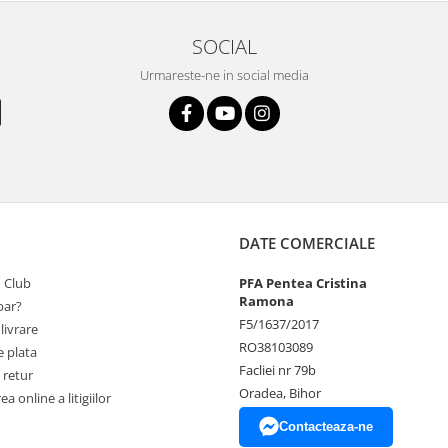
SOCIAL
Urmareste-ne in social media
DATE COMERCIALE
 Club
PFA Pentea Cristina
Ramona
ar?
F5/1637/2017
livrare
RO38103089
 plata
Facliei nr 79b
 retur
Oradea, Bihor
a online a litigiilor
Contacteaza-ne