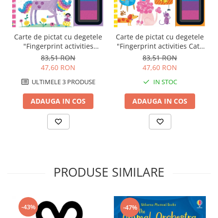
Carte de pictat cu degetele
Carte de pictat cu degetele
"Fingerprint activities
"Fingerprint activities Cats
Unicorns and Fairies",
and dogs", Usborne
83,51 RON
83,51 RON
Usborne
47,60 RON
47,60 RON
ULTIMELE 3 PRODUSE
IN STOC
ADAUGA IN COS
ADAUGA IN COS
PRODUSE SIMILARE
-43%
-47%