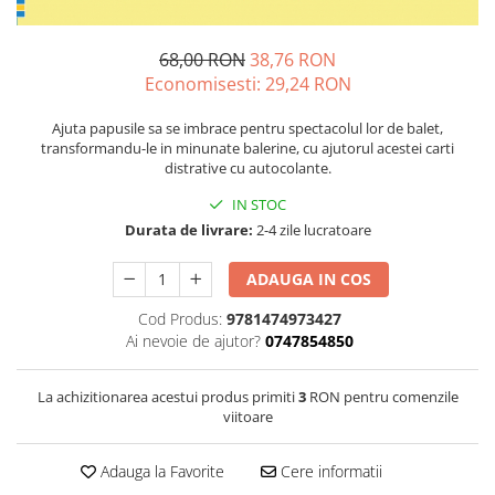
68,00 RON
38,76 RON
Economisesti:
29,24
RON
Ajuta papusile sa se imbrace pentru spectacolul lor de balet,
transformandu-le in minunate balerine, cu ajutorul acestei carti
distrative cu autocolante.
IN STOC
Durata de livrare:
2-4 zile lucratoare
ADAUGA IN COS
Cod Produs:
9781474973427
Ai nevoie de ajutor?
0747854850
La achizitionarea acestui produs primiti
3
RON pentru comenzile
viitoare
Adauga la Favorite
Cere informatii