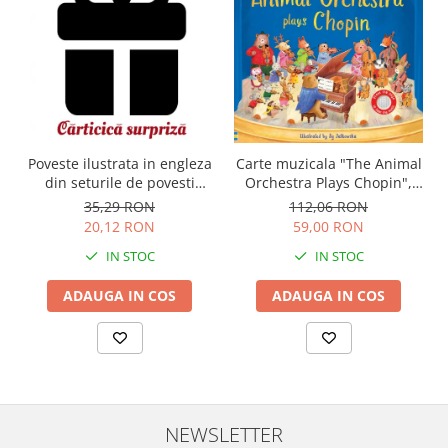
Carte muzicala "The Animal
Poveste ilustrata in engleza
Orchestra Plays Chopin",
din seturile de povesti
cartonata, Usborne
Usborne
112,06 RON
35,29 RON
59,00 RON
20,12 RON
IN STOC
IN STOC
ADAUGA IN COS
ADAUGA IN COS
NEWSLETTER