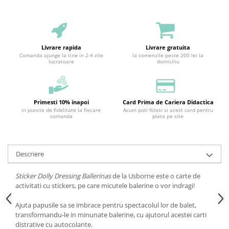
Livrare rapida
Livrare gratuita
Comanda ajunge la tine in 2-4 zile
la comenzile peste 200 lei la
lucratoare
domiciliu
Primesti 10% inapoi
Card Prima de Cariera Didactica
in puncte de fidelitate la fiecare
Acum poti folosi si acest card pentru
comanda
plata pe site
Descriere
Sticker Dolly Dressing Ballerinas
de la Usborne este o carte de
activitati cu stickers, pe care micutele balerine o vor indragi!
Ajuta papusile sa se imbrace pentru spectacolul lor de balet,
transformandu-le in minunate balerine, cu ajutorul acestei carti
distrative cu autocolante.