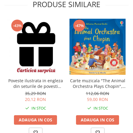
PRODUSE SIMILARE
-43%
-47%
Carte muzicala "The Animal
Poveste ilustrata in engleza
Orchestra Plays Chopin",
din seturile de povesti
cartonata, Usborne
Usborne
112,06 RON
35,29 RON
59,00 RON
20,12 RON
IN STOC
IN STOC
ADAUGA IN COS
ADAUGA IN COS