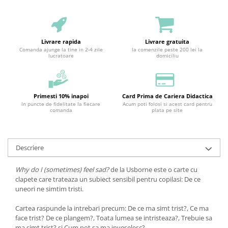
Livrare rapida
Livrare gratuita
Comanda ajunge la tine in 2-4 zile
la comenzile peste 200 lei la
lucratoare
domiciliu
Primesti 10% inapoi
Card Prima de Cariera Didactica
in puncte de fidelitate la fiecare
Acum poti folosi si acest card pentru
comanda
plata pe site
Descriere
Why do I (sometimes) feel sad?
de la Usborne este o carte cu
clapete care trateaza un subiect sensibil pentru copilasi: De ce
uneori ne simtim tristi.
Cartea raspunde la intrebari precum: De ce ma simt trist?, Ce ma
face trist? De ce plangem?, Toata lumea se intristeaza?, Trebuie sa
ma simt trist? si Cum pot sa ma inveselesc?