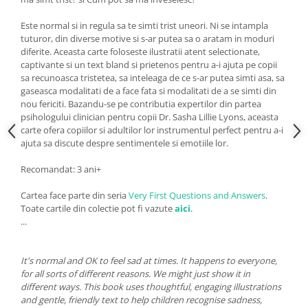
Este normal si in regula sa te simti trist uneori. Ni se intampla
tuturor, din diverse motive si s-ar putea sa o aratam in moduri
diferite. Aceasta carte foloseste ilustratii atent selectionate,
captivante si un text bland si prietenos pentru a-i ajuta pe copii
sa recunoasca tristetea, sa inteleaga de ce s-ar putea simti asa, sa
gaseasca modalitati de a face fata si modalitati de a se simti din
nou fericiti. Bazandu-se pe contributia expertilor din partea
psihologului clinician pentru copii Dr. Sasha Lillie Lyons, aceasta
carte ofera copiilor si adultilor lor instrumentul perfect pentru a-i
ajuta sa discute despre sentimentele si emotiile lor.
Recomandat: 3 ani+
Cartea face parte din seria
Very First Questions and Answers
.
Toate cartile din colectie pot fi vazute
aici
.
...
It's normal and OK to feel sad at times. It happens to everyone,
for all sorts of different reasons. We might just show it in
different ways. This book uses thoughtful, engaging illustrations
and gentle, friendly text to help children recognise sadness,