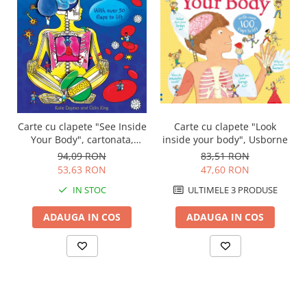
Carte cu clapete "See Inside
Carte cu clapete "Look
Your Body", cartonata,
inside your body", Usborne
Usborne
94,09 RON
83,51 RON
53,63 RON
47,60 RON
IN STOC
ULTIMELE 3 PRODUSE
ADAUGA IN COS
ADAUGA IN COS