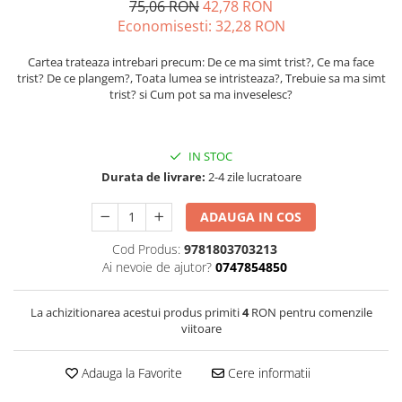
75,06 RON
42,78 RON
Economisesti:
32,28
RON
Cartea trateaza intrebari precum: De ce ma simt trist?, Ce ma face
trist? De ce plangem?, Toata lumea se intristeaza?, Trebuie sa ma simt
trist? si Cum pot sa ma inveselesc?
IN STOC
Durata de livrare:
2-4 zile lucratoare
ADAUGA IN COS
Cod Produs:
9781803703213
Ai nevoie de ajutor?
0747854850
La achizitionarea acestui produs primiti
4
RON pentru comenzile
viitoare
Adauga la Favorite
Cere informatii