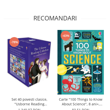
RECOMANDARI
-43%
-78%
Set 40 povesti clasice,
Carte "100 Things to Know
"Usborne Reading
About Science", 8 ani+,
Collection for Confident
Usborne
1.349,97 RON
83,51 RON