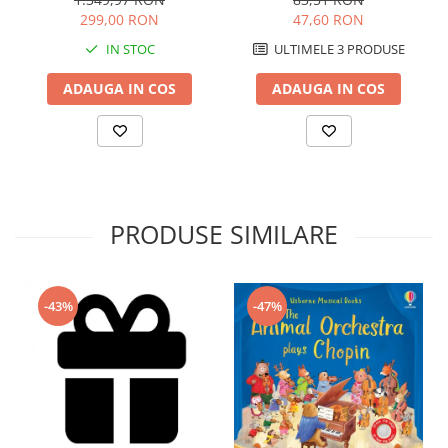
Readers", Usborne
299,00 RON
47,60 RON
IN STOC
ULTIMELE 3 PRODUSE
ADAUGA IN COS
ADAUGA IN COS
PRODUSE SIMILARE
-43%
-47%