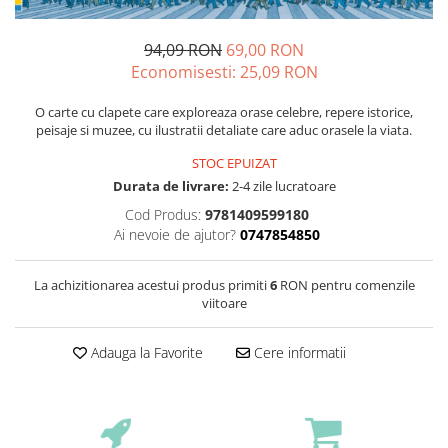
94,09 RON
69,00 RON
Economisesti:
25,09
RON
O carte cu clapete care exploreaza orase celebre, repere istorice,
peisaje si muzee, cu ilustratii detaliate care aduc orasele la viata.
STOC EPUIZAT
Durata de livrare:
2-4 zile lucratoare
Cod Produs:
9781409599180
Ai nevoie de ajutor?
0747854850
La achizitionarea acestui produs primiti
6
RON pentru comenzile
viitoare
Adauga la Favorite
Cere informatii