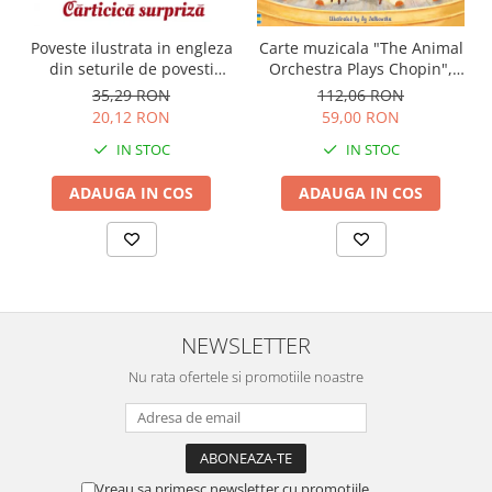
Carte muzicala "The Animal
Poveste ilustrata in engleza
Orchestra Plays Chopin",
din seturile de povesti
cartonata, Usborne
Usborne
112,06 RON
35,29 RON
59,00 RON
20,12 RON
IN STOC
IN STOC
ADAUGA IN COS
ADAUGA IN COS
NEWSLETTER
Nu rata ofertele si promotiile noastre
Vreau sa primesc newsletter cu promotiile