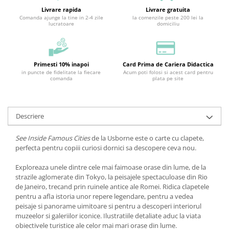
Livrare rapida
Livrare gratuita
Comanda ajunge la tine in 2-4 zile
la comenzile peste 200 lei la
lucratoare
domiciliu
Primesti 10% inapoi
Card Prima de Cariera Didactica
in puncte de fidelitate la fiecare
Acum poti folosi si acest card pentru
comanda
plata pe site
Descriere
See Inside Famous Cities
de la Usborne este o carte cu clapete,
perfecta pentru copiii curiosi dornici sa descopere ceva nou.
Exploreaza unele dintre cele mai faimoase orase din lume, de la
strazile aglomerate din Tokyo, la peisajele spectaculoase din Rio
de Janeiro, trecand prin ruinele antice ale Romei. Ridica clapetele
pentru a afla istoria unor repere legendare, pentru a vedea
peisaje si panorame uimitoare si pentru a descoperi interiorul
muzeelor si galeriilor iconice. Ilustratiile detaliate aduc la viata
obiectivele turistice ale celor mai mari orase din lume.