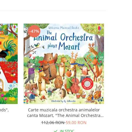
-47%
-43%
nds",
Carte muzicala orchestra animalelor
Carte cu m
canta Mozart, "The Animal Orchestra
Boo
Plays Mozart", cartonata, Usborne
N
112,06 RON
59,00 RON
9
IN STOC