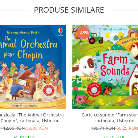
PRODUSE SIMILARE
-43%
uzicala "The Animal Orchestra
Carte cu sunete "Farm sou
 Chopin", cartonata, Usborne
cartonata, Usborne
112,06 RON
59,00 RON
105,71 RON
60,25 RO
IN STOC
IN STOC