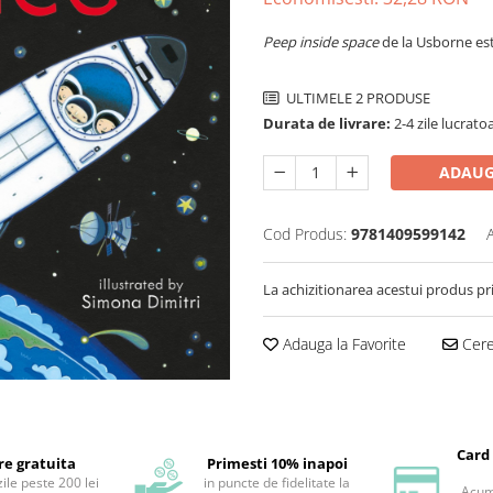
Peep inside space
de la Usborne est
ULTIMELE 2 PRODUSE
Durata de livrare:
2-4 zile lucrato
ADAUG
Cod Produs:
9781409599142
La achizitionarea acestui produs pr
Adauga la Favorite
Cere 
Card
re gratuita
Primesti 10% inapoi
ile peste 200 lei
in puncte de fidelitate la
Acum 