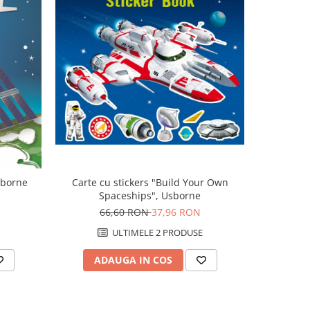
-43%
sborne
Carte cu stickers "Build Your Own
Carte 
Spaceships", Usborne
Sp
66,60 RON
37,96 RON
8
ULTIMELE 2 PRODUSE
ADAUGA IN COS
AD