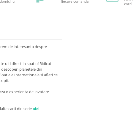
 domiciliu
fiecare comanda
card 
xtrem de interesanta despre
te uiti direct in spatiu! Ridicati
 a descoperi planetele din
patiala Internationala si aflati ce
copii.
eeaza o experienta de invatare
lalte carti din serie
aici