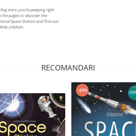
ing stars, you’re peeping right
n the pages to discover the
tional Space Station and find out
ittle children.
RECOMANDARI
-43%