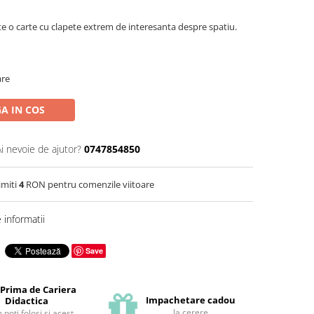
e o carte cu clapete extrem de interesanta despre spatiu.
are
A IN COS
Ai nevoie de ajutor?
0747854850
imiti
4
RON pentru comenzile viitoare
informatii
Save
 Prima de Cariera
Impachetare cadou
Didactica
la cerere
poti folosi si acest