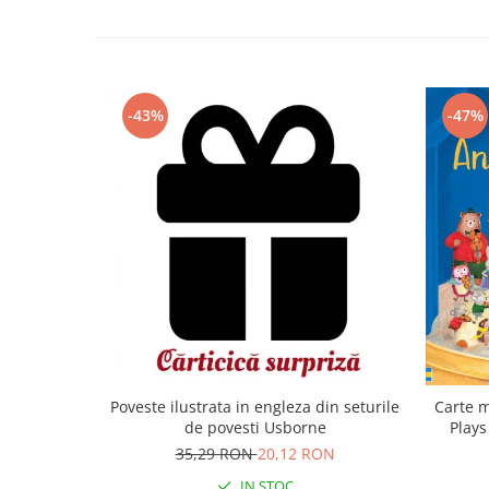
-43%
-47%
Carte m
Poveste ilustrata in engleza din seturile
Plays
de povesti Usborne
35,29 RON
20,12 RON
IN STOC