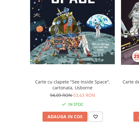
Carte cu clapete "See Inside Space",
Carte de
cartonata, Usborne
94,09 RON
53,63 RON
IN STOC
ADAUGA IN COS