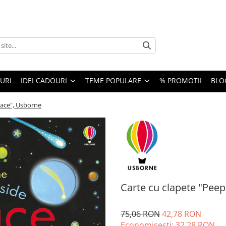
URI
IDEI CADOURI
TEME POPULARE
% PROMOTII
BLO
pace", Usborne
Carte cu clapete "Peep
75,06 RON
42,78 RON
Economisesti:
32,28
RON