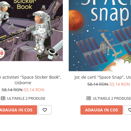
 activitati "Space Sticker Book",
Joc de carti "Space Snap", U
Usborne
58,14 RON
33,14 RON
58,14 RON
33,14 RON
ULTIMELE 2 PRODUSE
ULTIMELE 2 PRODUSE
ADAUGA IN COS
ADAUGA IN COS