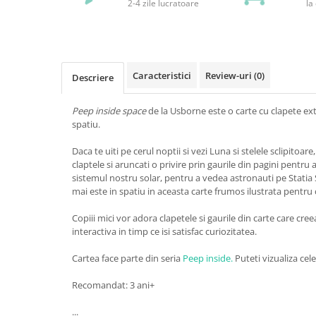
2-4 zile lucratoare
la
Caracteristici
Review-uri
(0)
Descriere
Peep inside space
de la Usborne este o carte cu clapete e
spatiu.
Daca te uiti pe cerul noptii si vezi Luna si stelele sclipitoare, 
claptele si aruncati o privire prin gaurile din pagini pentru
sistemul nostru solar, pentru a vedea astronauti pe Statia S
mai este in spatiu in aceasta carte frumos ilustrata pentru 
Copiii mici vor adora clapetele si gaurile din carte care cr
interactiva in timp ce isi satisfac curiozitatea.
Cartea face parte din seria
Peep inside.
Puteti vizualiza cele
Recomandat: 3 ani+
...