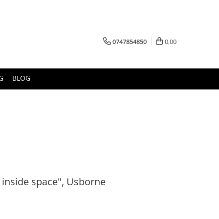
0747854850
0,00
G
BLOG
 inside space", Usborne