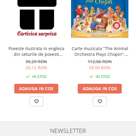
Carte muzicala "The Animal
Poveste ilustrata in engleza
Orchestra Plays Chopin",
din seturile de povesti
cartonata, Usborne
Usborne
112,06 RON
35,29 RON
59,00 RON
20,12 RON
IN STOC
IN STOC
ADAUGA IN COS
ADAUGA IN COS
NEWSLETTER