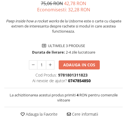
75,06 RON
42,78 RON
Economisesti:
32,28
RON
Peep inside how a rocket works
de la Usborne este o carte cu clapete
extrem de interesanta despre rachete si modul in care acestea
functioneaza.
ULTIMELE 3 PRODUSE
Durata de livrare:
2-4 zile lucratoare
ADAUGA IN COS
Cod Produs:
9781801311823
Ai nevoie de ajutor?
0747854850
La achizitionarea acestui produs primiti
4
RON pentru comenzile
viitoare
Adauga la Favorite
Cere informatii