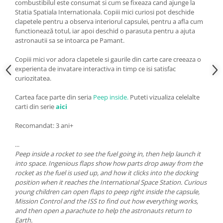
combustibilul este consumat si cum se fixeaza cand ajunge la
Statia Spatiala Internationala. Copiii mici curiosi pot deschide
clapetele pentru a observa interiorul capsulei, pentru a afla cum
functionează totul, iar apoi deschid o parasuta pentru a ajuta
astronautii sa se intoarca pe Pamant.
Copiii mici vor adora clapetele si gaurile din carte care creeaza o
experienta de invatare interactiva in timp ce isi satisfac
curiozitatea.
Cartea face parte din seria
Peep inside.
Puteti vizualiza celelalte
carti din serie
aici
Recomandat: 3 ani+
...
Peep inside a rocket to see the fuel going in, then help launch it
into space. Ingenious flaps show how parts drop away from the
rocket as the fuel is used up, and how it clicks into the docking
position when it reaches the International Space Station. Curious
young children can open flaps to peep right inside the capsule,
Mission Control and the ISS to find out how everything works,
and then open a parachute to help the astronauts return to
Earth.