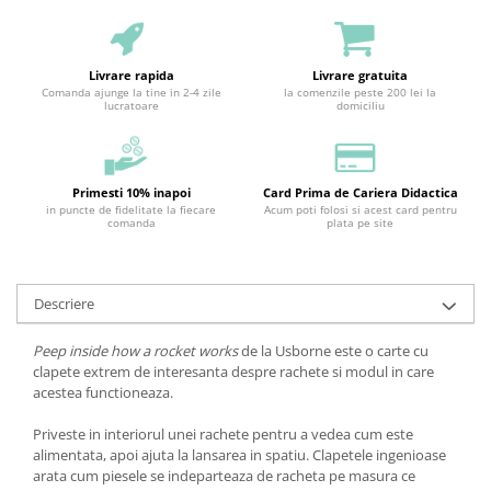
Livrare rapida
Livrare gratuita
Comanda ajunge la tine in 2-4 zile
la comenzile peste 200 lei la
lucratoare
domiciliu
Primesti 10% inapoi
Card Prima de Cariera Didactica
in puncte de fidelitate la fiecare
Acum poti folosi si acest card pentru
comanda
plata pe site
Descriere
Peep inside how a rocket works
de la Usborne este o carte cu
clapete extrem de interesanta despre rachete si modul in care
acestea functioneaza.
Priveste in interiorul unei rachete pentru a vedea cum este
alimentata, apoi ajuta la lansarea in spatiu. Clapetele ingenioase
arata cum piesele se indeparteaza de racheta pe masura ce