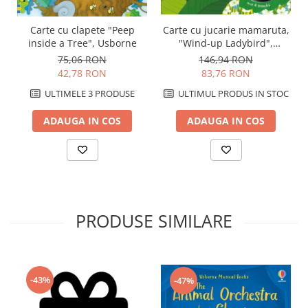
Carte cu clapete "Peep
Carte cu jucarie mamaruta,
inside a Tree", Usborne
"Wind-up Ladybird",
Usborne
75,06 RON
146,94 RON
42,78 RON
83,76 RON
ULTIMELE 3 PRODUSE
ULTIMUL PRODUS IN STOC
ADAUGA IN COS
ADAUGA IN COS
PRODUSE SIMILARE
-43%
-47%