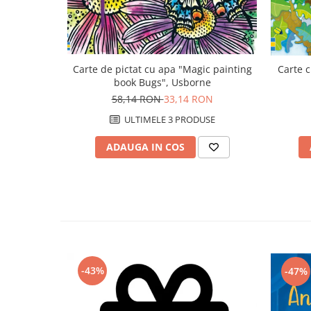
Carte de pictat cu apa "Magic painting
Carte c
book Bugs", Usborne
58,14 RON
33,14 RON
ULTIMELE 3 PRODUSE
ADAUGA IN COS
-43%
-47%