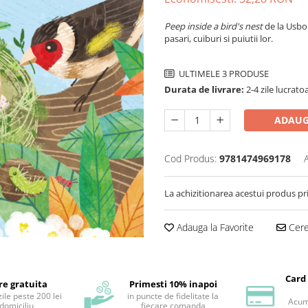
Peep inside a bird's nest
de la Usbo
pasari, cuiburi si puiutii lor.
ULTIMELE 3 PRODUSE
Durata de livrare:
2-4 zile lucrato
ADAUG
Cod Produs:
9781474969178
La achizitionarea acestui produs pr
Adauga la Favorite
Cere 
Card
re gratuita
Primesti 10% inapoi
ile peste 200 lei
in puncte de fidelitate la
Acum 
 domiciliu
fiecare comanda