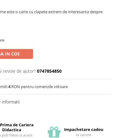
rne este o carte cu clapete extrem de interesanta despre
are
A IN COS
Ai nevoie de ajutor?
0747854850
imiti
4
RON pentru comenzile viitoare
informatii
 Prima de Cariera
Impachetare cadou
Didactica
la cerere
poti folosi si acest