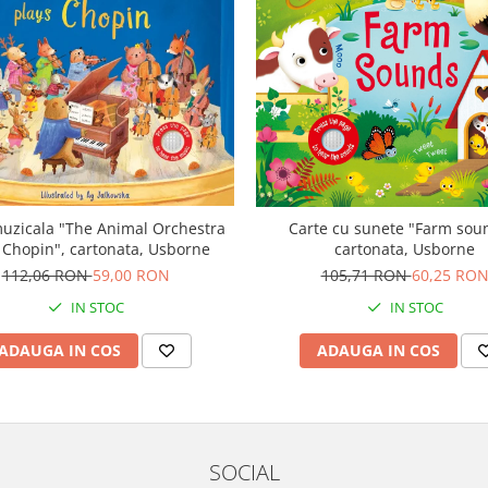
uzicala "The Animal Orchestra
Carte cu sunete "Farm sou
 Chopin", cartonata, Usborne
cartonata, Usborne
112,06 RON
59,00 RON
105,71 RON
60,25 RO
IN STOC
IN STOC
ADAUGA IN COS
ADAUGA IN COS
SOCIAL