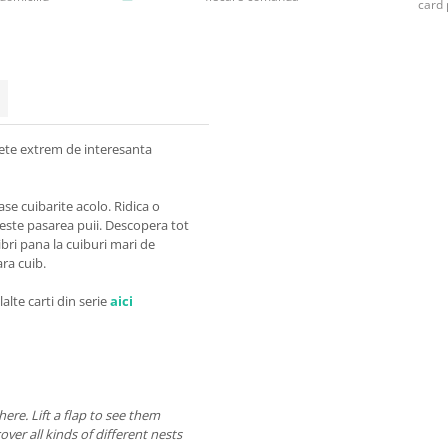
card 
pete extrem de interesanta
ase cuibarite acolo. Ridica o
jeste pasarea puii. Descopera tot
olibri pana la cuiburi mari de
ara cuib.
lalte carti din serie
aici
here. Lift a flap to see them
over all kinds of different nests