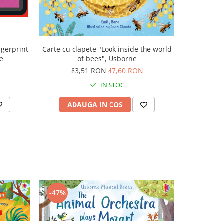
ngerprint
Carte cu clapete "Look inside the world
Carte cu 
ne
of bees", Usborne
83,51 RON
47,60 RON
8
IN STOC
ADAUGA IN COS
AD
-47%