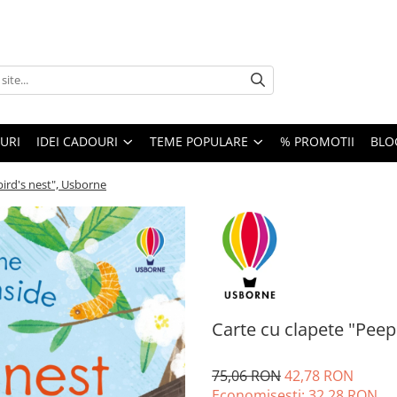
URI
IDEI CADOURI
TEME POPULARE
% PROMOTII
BLO
bird's nest", Usborne
Carte cu clapete "Peep
75,06 RON
42,78 RON
Economisesti:
32,28
RON