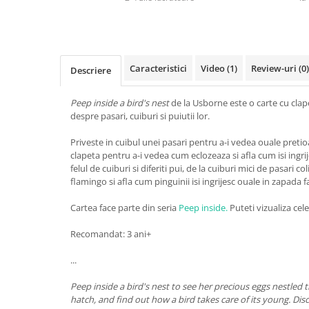
Caracteristici
Video
(1)
Review-uri
(0)
Descriere
Peep inside a bird's nest
de la Usborne este o carte cu cla
despre pasari, cuiburi si puiutii lor.
Priveste in cuibul unei pasari pentru a-i vedea ouale pretio
clapeta pentru a-i vedea cum eclozeaza si afla cum isi ingri
felul de cuiburi si diferiti pui, de la cuiburi mici de pasari c
flamingo si afla cum pinguinii isi ingrijesc ouale in zapada f
Cartea face parte din seria
Peep inside.
Puteti vizualiza cele
Recomandat: 3 ani+
...
Peep inside a bird's nest to see her precious eggs nestled t
hatch, and find out how a bird takes care of its young. Disc