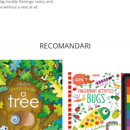
 big muddy flamingo nests, and
 without a nest at all.
RECOMANDARI
-43%