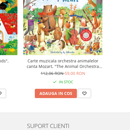
-43%
nds",
Carte muzicala orchestra animalelor
Carte cu m
canta Mozart, "The Animal Orchestra
Boo
Plays Mozart", cartonata, Usborne
N
112,06 RON
59,00 RON
9
IN STOC
ADAUGA IN COS
AD
SUPORT CLIENTI