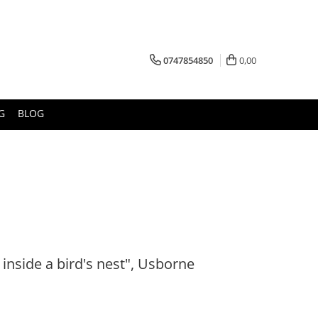
0747854850
0,00
G
BLOG
 inside a bird's nest", Usborne