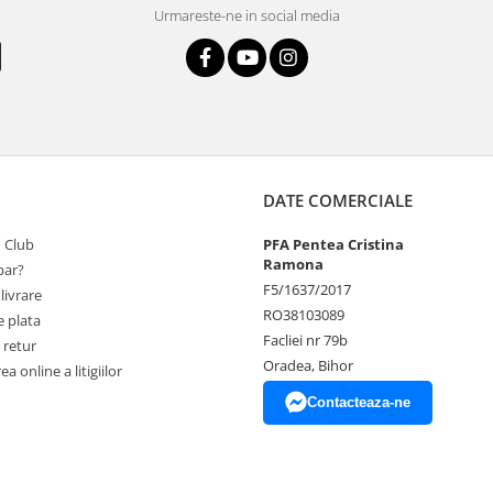
Urmareste-ne in social media
DATE COMERCIALE
 Club
PFA Pentea Cristina
Ramona
ar?
F5/1637/2017
livrare
RO38103089
 plata
Facliei nr 79b
 retur
Oradea, Bihor
a online a litigiilor
Contacteaza-ne