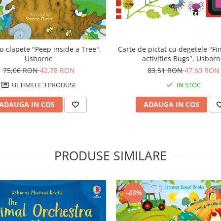
Carte de pictat cu degetele "Fi
u clapete "Peep inside a Tree",
activities Bugs", Usbor
Usborne
83,51 RON
47,60 RON
75,06 RON
42,78 RON
IN STOC
ULTIMELE 3 PRODUSE
ADAUGA IN COS
ADAUGA IN COS
PRODUSE SIMILARE
-43%