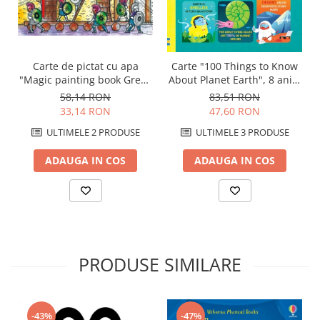
Carte de pictat cu apa
Carte "100 Things to Know
"Magic painting book Greek
About Planet Earth", 8 ani+,
Myths", Usborne
Usborne
58,14 RON
83,51 RON
33,14 RON
47,60 RON
ULTIMELE 2 PRODUSE
ULTIMELE 3 PRODUSE
ADAUGA IN COS
ADAUGA IN COS
PRODUSE SIMILARE
-43%
-47%