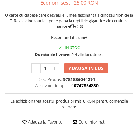
Economisesti:
25,00
RON
O carte cu clapete care dezvaluie lumea fascinanta a dinozaurilor, de la
T. Rex si dinozauri cu pene pana la reptilele gigantice ale cerului si
marilor 🦖🦕✨📖
Recomandat: 5 ani+
IN STOC
Durata de livrare:
2-4 zile lucratoare
ADAUGA IN COS
Cod Produs:
9781836044291
Ai nevoie de ajutor?
0747854850
La achizitionarea acestui produs primiti
6
RON pentru comenzile
viitoare
Adauga la Favorite
Cere informatii