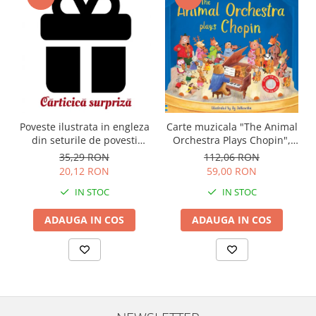
Carte muzicala "The Animal
Poveste ilustrata in engleza
Orchestra Plays Chopin",
din seturile de povesti
cartonata, Usborne
Usborne
112,06 RON
35,29 RON
59,00 RON
20,12 RON
IN STOC
IN STOC
ADAUGA IN COS
ADAUGA IN COS