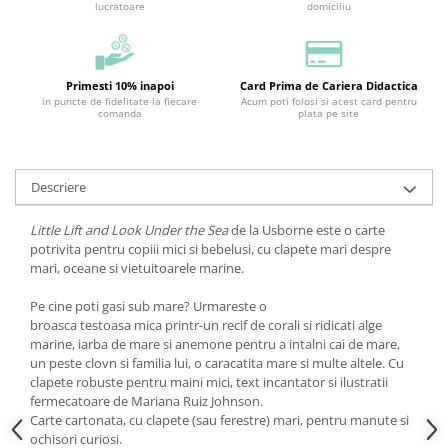
lucratoare
domiciliu
Primesti 10% inapoi
Card Prima de Cariera Didactica
in puncte de fidelitate la fiecare
Acum poti folosi si acest card pentru
comanda
plata pe site
Descriere
Little Lift and Look Under the Sea
de la Usborne este o carte
potrivita pentru copiii mici si bebelusi, cu clapete mari despre
mari, oceane si vietuitoarele marine.
Pe cine poti gasi sub mare? Urmareste o
broasca testoasa mica printr-un recif de corali si ridicati alge
marine, iarba de mare si anemone pentru a intalni cai de mare,
un peste clovn si familia lui, o caracatita mare si multe altele. Cu
clapete robuste pentru maini mici, text incantator si ilustratii
fermecatoare de Mariana Ruiz Johnson.
Carte cartonata, cu clapete (sau ferestre) mari, pentru manute si
ochisori curiosi.