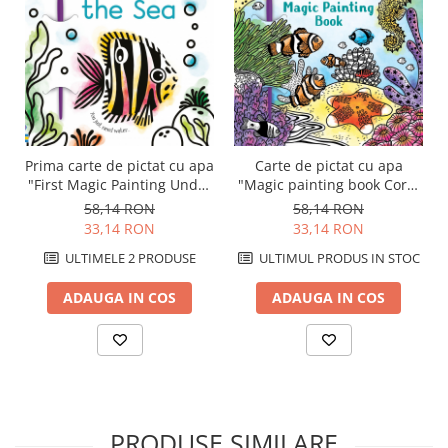
Prima carte de pictat cu apa
Carte de pictat cu apa
"First Magic Painting Under
"Magic painting book Coral
the Sea", Usborne
Reef", Usborne
58,14 RON
58,14 RON
33,14 RON
33,14 RON
ULTIMELE 2 PRODUSE
ULTIMUL PRODUS IN STOC
ADAUGA IN COS
ADAUGA IN COS
PRODUSE SIMILARE