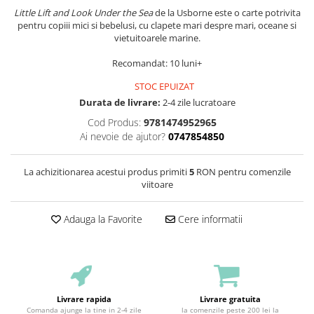
Little Lift and Look Under the Sea
de la Usborne este o carte potrivita
pentru copiii mici si bebelusi, cu clapete mari despre mari, oceane si
vietuitoarele marine.
Recomandat: 10 luni+
STOC EPUIZAT
Durata de livrare:
2-4 zile lucratoare
Cod Produs:
9781474952965
Ai nevoie de ajutor?
0747854850
La achizitionarea acestui produs primiti
5
RON pentru comenzile
viitoare
Adauga la Favorite
Cere informatii
Livrare rapida
Livrare gratuita
Comanda ajunge la tine in 2-4 zile
la comenzile peste 200 lei la