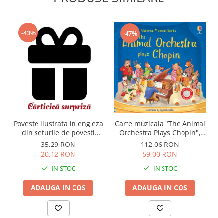
-43%
-47%
Carte muzicala "The Animal
Poveste ilustrata in engleza
Orchestra Plays Chopin",
din seturile de povesti
cartonata, Usborne
Usborne
112,06 RON
35,29 RON
59,00 RON
20,12 RON
IN STOC
IN STOC
ADAUGA IN COS
ADAUGA IN COS