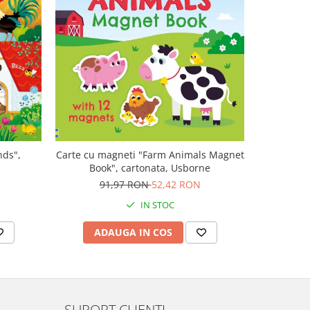
-47%
nds",
Carte cu magneti "Farm Animals Magnet
Carte muz
Book", cartonata, Usborne
Plays V
N
91,97 RON
52,42 RON
1
IN STOC
ADAUGA IN COS
AD
SUPORT CLIENTI