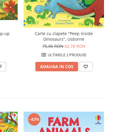
Carte de ac
op-up
Carte cu clapete "Peep inside
clea
Dinosaurs", Usborne
r
5
N
75,06 RON
42,78 RON
U
ULTIMELE 2 PRODUSE
AD
ADAUGA IN COS
-43%