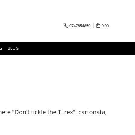
0747854850
0,00
G
BLOG
ete "Don't tickle the T. rex", cartonata,