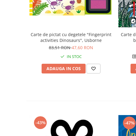
Carte d
Carte de pictat cu degetele "Fingerprint
b
activities Dinosaurs", Usborne
83,51 RON
47,60 RON
IN STOC
ADAUGA IN COS
-43%
-47%