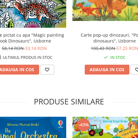
e pictat cu apa "Magic painting
Carte pop-up dinozauri, "P
ook Dinosaurs", Usborne
dinosaurs", Usborne
58,14 RON
33,14 RON
100,43 RON
57,25 RO
ULTIMUL PRODUS IN STOC
IN STOC
ADAUGA IN COS
ADAUGA IN COS
PRODUSE SIMILARE
-43%