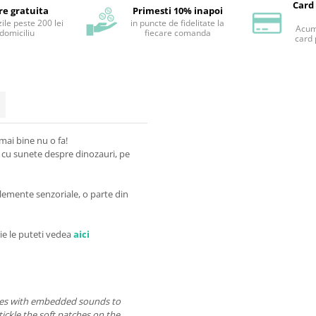
Card
re gratuita
Primesti 10% inapoi
ile peste 200 lei
in puncte de fidelitate la
Acum 
 domiciliu
fiecare comanda
card 
mai bine nu o fa!
a cu sunete despre dinozauri, pe
elemente senzoriale, o parte din
rie le puteti vedea
aici
ches with embedded sounds to
tickle the soft patches on the