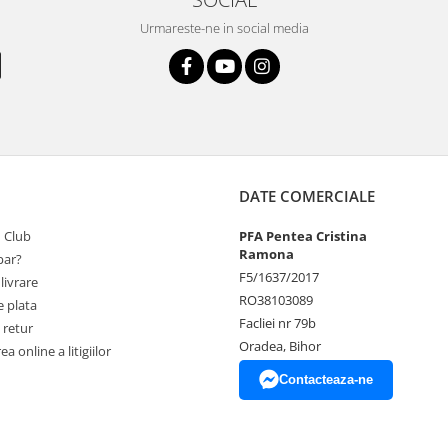
Urmareste-ne in social media
DATE COMERCIALE
 Club
PFA Pentea Cristina
Ramona
ar?
F5/1637/2017
livrare
RO38103089
 plata
Facliei nr 79b
 retur
Oradea, Bihor
a online a litigiilor
Contacteaza-ne