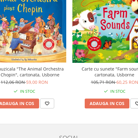
uzicala "The Animal Orchestra
Carte cu sunete "Farm sou
 Chopin", cartonata, Usborne
cartonata, Usborne
112,06 RON
59,00 RON
105,71 RON
60,25 RO
IN STOC
IN STOC
ADAUGA IN COS
ADAUGA IN COS
SOCIAL