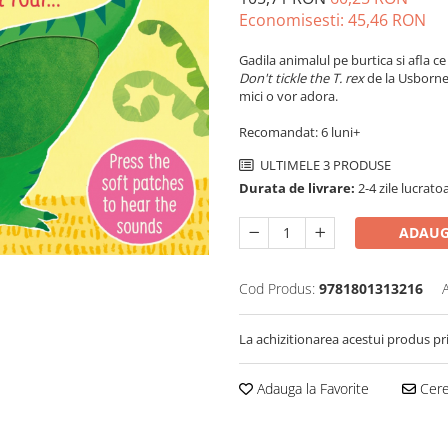
Economisesti:
45,46
RON
Gadila animalul pe burtica si afla c
Don't tickle the T. rex
de la Usborne 
mici o vor adora.
Recomandat: 6 luni+
ULTIMELE 3 PRODUSE
Durata de livrare:
2-4 zile lucrato
ADAUG
Cod Produs:
9781801313216
La achizitionarea acestui produs pr
Adauga la Favorite
Cere 