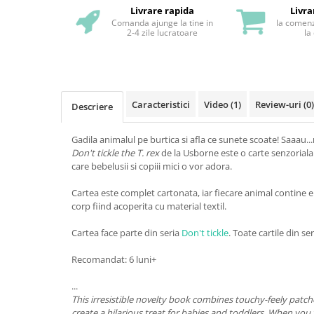
Livrare rapida
Livra
Comanda ajunge la tine in
la comenz
2-4 zile lucratoare
la
Caracteristici
Video
(1)
Review-uri
(0)
Descriere
Gadila animalul pe burtica si afla ce sunete scoate! Saaau...
Don't tickle the T. rex
de la Usborne este o carte senzorial
care bebelusii si copiii mici o vor adora.
Cartea este complet cartonata, iar fiecare animal contine 
corp fiind acoperita cu material textil.
Cartea face parte din seria
Don't tickle
. Toate cartile din se
Recomandat: 6 luni+
...
This irresistible novelty book combines touchy-feely pat
create a hilarious treat for babies and toddlers. When you 