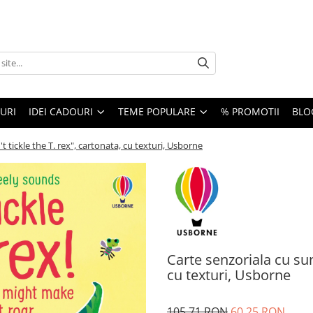
URI
IDEI CADOURI
TEME POPULARE
% PROMOTII
BLO
 tickle the T. rex", cartonata, cu texturi, Usborne
Carte senzoriala cu sun
cu texturi, Usborne
105,71 RON
60,25 RON