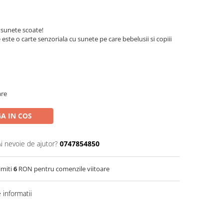
e sunete scoate!
este o carte senzoriala cu sunete pe care bebelusii si copiii
are
A IN COS
Ai nevoie de ajutor?
0747854850
imiti
6
RON pentru comenzile viitoare
informatii