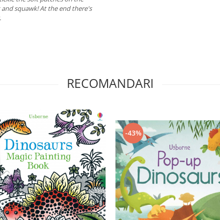
t and squawk! At the end there's
.
RECOMANDARI
-43%