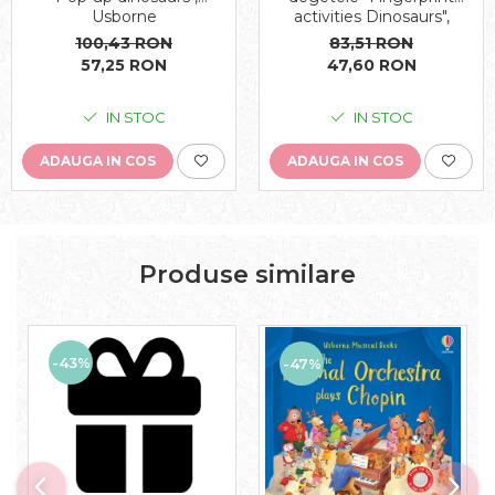
Usborne
activities Dinosaurs",
Usborne
100,43 RON
83,51 RON
57,25 RON
47,60 RON
IN STOC
IN STOC
ADAUGA IN COS
ADAUGA IN COS
Produse similare
-43%
-47%