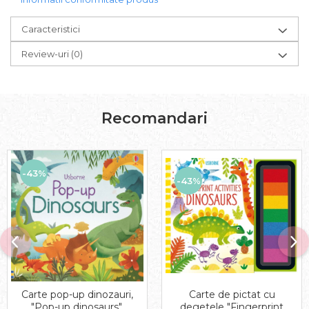
Caracteristici
Review-uri
(0)
Recomandari
-43%
-43%
Carte pop-up dinozauri,
Carte de pictat cu
"Pop-up dinosaurs",
degetele "Fingerprint