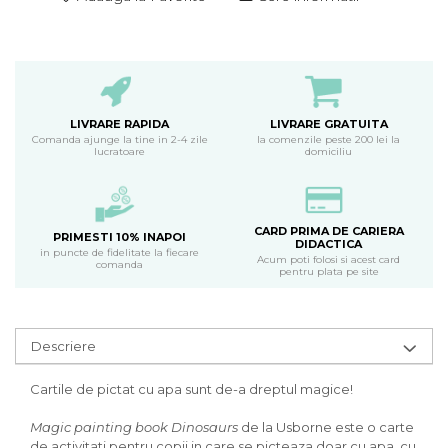
LIVRARE RAPIDA
LIVRARE GRATUITA
Comanda ajunge la tine in 2-4 zile
la comenzile peste 200 lei la
lucratoare
domiciliu
CARD PRIMA DE CARIERA
PRIMESTI 10% INAPOI
DIDACTICA
in puncte de fidelitate la fiecare
Acum poti folosi si acest card
comanda
pentru plata pe site
Descriere
Cartile de pictat cu apa sunt de-a dreptul magice!
Magic painting book Dinosaurs
de la Usborne este o carte
de activitati pentru copii in care se picteaza doar cu apa, cu