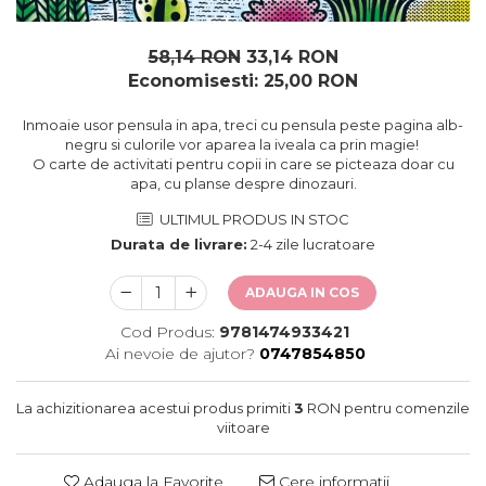
oceane
58,14 RON
33,14 RON
Economisesti:
25,00
RON
Inmoaie usor pensula in apa, treci cu pensula peste pagina alb-
negru si culorile vor aparea la iveala ca prin magie!
O carte de activitati pentru copii in care se picteaza doar cu
apa, cu planse despre dinozauri.
ULTIMUL PRODUS IN STOC
Durata de livrare:
2-4 zile lucratoare
ADAUGA IN COS
Cod Produs:
9781474933421
Ai nevoie de ajutor?
0747854850
La achizitionarea acestui produs primiti
3
RON pentru comenzile
viitoare
Adauga la Favorite
Cere informatii