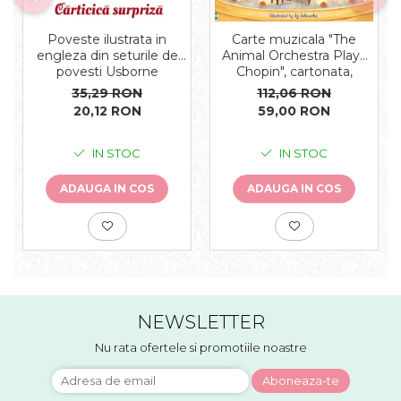
Carte muzicala "The
Poveste ilustrata in
Animal Orchestra Plays
engleza din seturile de
Chopin", cartonata,
povesti Usborne
Usborne
112,06 RON
35,29 RON
59,00 RON
20,12 RON
IN STOC
IN STOC
ADAUGA IN COS
ADAUGA IN COS
NEWSLETTER
Nu rata ofertele si promotiile noastre