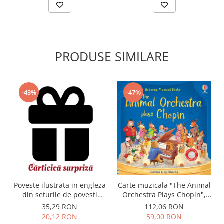
PRODUSE SIMILARE
-43%
-47%
Carte muzicala "The Animal
Poveste ilustrata in engleza
Orchestra Plays Chopin",
din seturile de povesti
cartonata, Usborne
Usborne
112,06 RON
35,29 RON
59,00 RON
20,12 RON