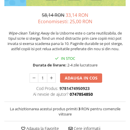
58,14 RON
33,14 RON
Economisesti:
25,00
RON
Wipe-clean Taking Away
de la Usborne este o carte reutilizabila, de
tipul scrie si sterge, fiind un mod distractiv prin care copiii mici pot
invata si exersa scaderea pana la 10. Paginile durabile se pot sterge,
astfel copiii isi pot relua activitatile preferate din nou si din nou.
IN STOC
Durata de livrare:
2-4 zile lucratoare
ADAUGA IN COS
Cod Produs:
9781474950923
Ai nevoie de ajutor?
0747854850
La achizitionarea acestui produs primiti
3
RON pentru comenzile
viitoare
Adauga la Favorite
Cere informatii