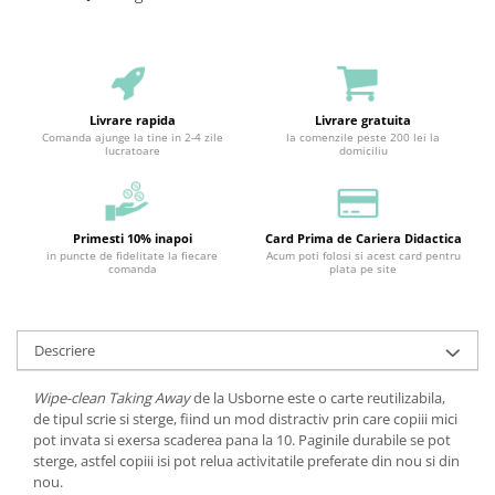
Livrare rapida
Livrare gratuita
Comanda ajunge la tine in 2-4 zile
la comenzile peste 200 lei la
lucratoare
domiciliu
Primesti 10% inapoi
Card Prima de Cariera Didactica
in puncte de fidelitate la fiecare
Acum poti folosi si acest card pentru
comanda
plata pe site
Descriere
Wipe-clean Taking Away
de la Usborne este o carte reutilizabila,
de tipul scrie si sterge, fiind un mod distractiv prin care copiii mici
pot invata si exersa scaderea pana la 10. Paginile durabile se pot
sterge, astfel copiii isi pot relua activitatile preferate din nou si din
nou.