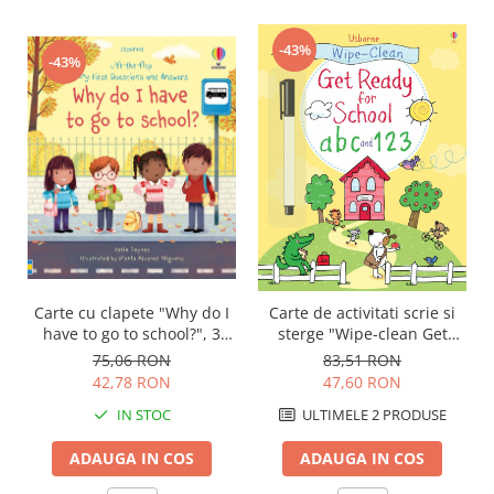
-43%
-43%
Carte cu clapete "Why do I
Carte de activitati scrie si
have to go to school?", 3
sterge "Wipe-clean Get
ani+, Usborne
Ready for School abc and
75,06 RON
83,51 RON
123", reutilizabila, Usborne
42,78 RON
47,60 RON
IN STOC
ULTIMELE 2 PRODUSE
ADAUGA IN COS
ADAUGA IN COS