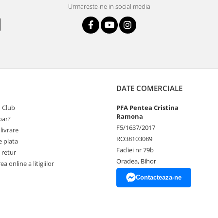
Urmareste-ne in social media
DATE COMERCIALE
 Club
PFA Pentea Cristina
Ramona
ar?
F5/1637/2017
livrare
RO38103089
 plata
Facliei nr 79b
 retur
Oradea, Bihor
a online a litigiilor
Contacteaza-ne