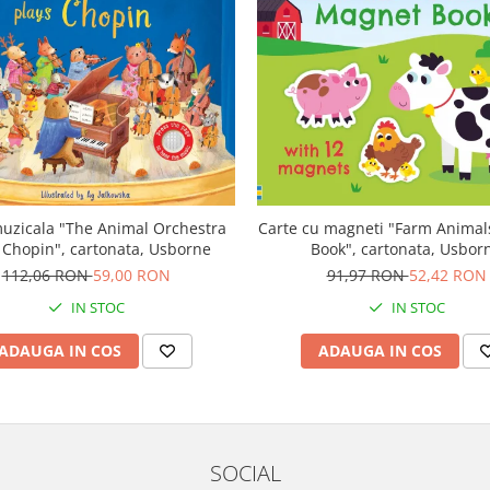
uzicala "The Animal Orchestra
Carte cu magneti "Farm Anima
 Chopin", cartonata, Usborne
Book", cartonata, Usbor
112,06 RON
59,00 RON
91,97 RON
52,42 RON
IN STOC
IN STOC
ADAUGA IN COS
ADAUGA IN COS
SOCIAL