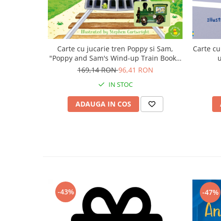
Carte cu jucarie tren Poppy si Sam,
Carte cu
"Poppy and Sam's Wind-up Train Book",
u
Usborne
169,14 RON
96,41 RON
IN STOC
ADAUGA IN COS
-43%
-47%