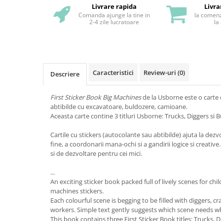
Livrare rapida
Livra
Comanda ajunge la tine in
la comenz
2-4 zile lucratoare
la
Caracteristici
Review-uri
(0)
Descriere
First Sticker Book Big Machines
de la Usborne este o carte 
abtibilde cu excavatoare, buldozere, camioane.
Aceasta carte contine 3 titluri Usborne: Trucks, Diggers si Bu
Cartile cu stickers (autocolante sau abtibilde) ajuta la dezvo
fine, a coordonarii mana-ochi si a gandirii logice si creati
si de dezvoltare pentru cei mici.
...
An exciting sticker book packed full of lively scenes for chi
machines stickers.
Each colourful scene is begging to be filled with diggers, c
workers. Simple text gently suggests which scene needs wh
This book contains three First Sticker Book titles: Trucks, D