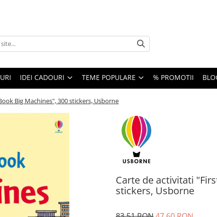
URI
IDEI CADOURI
TEME POPULARE
% PROMOTII
BLO
er Book Big Machines", 300 stickers, Usborne
Carte de activitati "Fi
stickers, Usborne
83,51 RON
47,60 RON