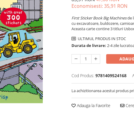
Economisesti:
35,91
RON
First Sticker Book Big Machines
de 
cu excavatoare, buldozere, camioa
Aceasta carte contine 3 titluri Usbor
ULTIMUL PRODUS IN STOC
Durata de livrare:
2-4 zile lucrato
ADAUG
Cod Produs:
9781409524168
La achizitionarea acestui produs pr
Adauga la Favorite
Cere 