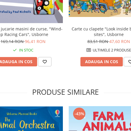
 jucarie masini de curse, "Wind-
Carte cu clapete "Look inside 
p Racing Cars", Usborne
sites", Usborne
169,14 RON
96,41 RON
83,51 RON
47,60 RON
IN STOC
ULTIMELE 2 PRODUSE
ADAUGA IN COS
ADAUGA IN COS
PRODUSE SIMILARE
-43%