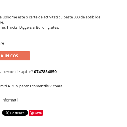
la Usborne este o carte de activitati cu peste 300 de abtibilde
ne.
ne: Trucks, Diggers si Building sites.
are
A IN COS
Ai nevoie de ajutor?
0747854850
imiti
4
RON pentru comenzile viitoare
informatii
Save