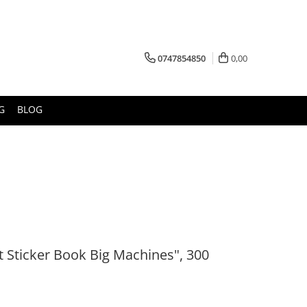
0747854850
0,00
G
BLOG
rst Sticker Book Big Machines", 300