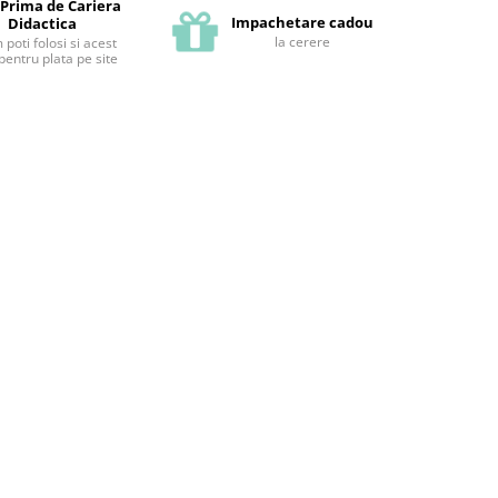
 Prima de Cariera
Impachetare cadou
Didactica
la cerere
poti folosi si acest
pentru plata pe site