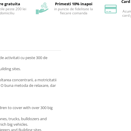
Card
re gratuita
Primesti 10% inapoi
ile peste 200 lei
in puncte de fidelitate la
Acum 
 domiciliu
fiecare comanda
card 
de activitati cu peste 300 de
ilding sites.
ltarea concentrarii, a motricitatii
ve. O buna metoda de relaxare, dar
ldren to cover with over 300 big
ranes, trucks, bulldozers and
ich big vehicles.
iggers and Building sites.