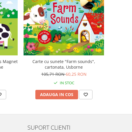
-47%
ls Magnet
Carte cu sunete "Farm sounds",
Carte mu
ne
cartonata, Usborne
canta Mo
Plays M
105,71 RON
60,25 RON
1
IN STOC
ADAUGA IN COS
AD
SUPORT CLIENTI