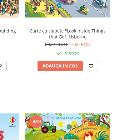
Carte cu clapete "Look inside Things
building
Prima mea 
that Go", Usborne
book
83,51 RON
47,60 RON
1
IN STOC
ADAUGA IN COS
AD
-43%