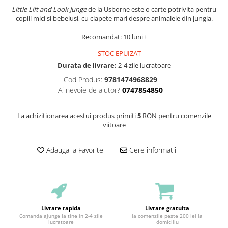
Little Lift and Look Junge
de la Usborne este o carte potrivita pentru
copiii mici si bebelusi, cu clapete mari despre animalele din jungla.
Recomandat: 10 luni+
STOC EPUIZAT
Durata de livrare:
2-4 zile lucratoare
Cod Produs:
9781474968829
Ai nevoie de ajutor?
0747854850
La achizitionarea acestui produs primiti
5
RON pentru comenzile
viitoare
Adauga la Favorite
Cere informatii
Livrare rapida
Livrare gratuita
Comanda ajunge la tine in 2-4 zile
la comenzile peste 200 lei la
lucratoare
domiciliu