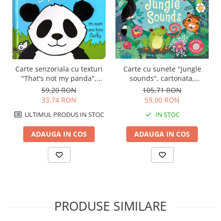
Carte cu sunete "Jungle
Carte senzoriala cu texturi
sounds", cartonata,
"That's not my panda",
Usborne
cartonata, Usborne
105,71 RON
59,20 RON
59,00 RON
33,74 RON
IN STOC
ULTIMUL PRODUS IN STOC
ADAUGA IN COS
ADAUGA IN COS
PRODUSE SIMILARE