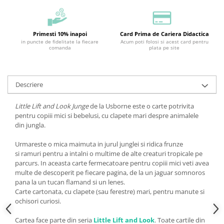
Primesti 10% inapoi
Card Prima de Cariera Didactica
in puncte de fidelitate la fiecare
Acum poti folosi si acest card pentru
comanda
plata pe site
Descriere
Little Lift and Look Junge
de la Usborne este o carte potrivita
pentru copiii mici si bebelusi, cu clapete mari despre animalele
din jungla.
Urmareste o mica maimuta in jurul junglei si ridica frunze
si ramuri pentru a intalni o multime de alte creaturi tropicale pe
parcurs. In aceasta carte fermecatoare pentru copiii mici veti avea
multe de descoperit pe fiecare pagina, de la un jaguar somnoros
pana la un tucan flamand si un lenes.
Carte cartonata, cu clapete (sau ferestre) mari, pentru manute si
ochisori curiosi.
Cartea face parte din seria
Little Lift and Look
. Toate cartile din