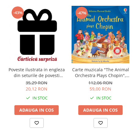
-43%
-47%
Carte muzicala "The Animal
Poveste ilustrata in engleza
Orchestra Plays Chopin",
din seturile de povesti
cartonata, Usborne
Usborne
112,06 RON
35,29 RON
59,00 RON
20,12 RON
IN STOC
IN STOC
ADAUGA IN COS
ADAUGA IN COS