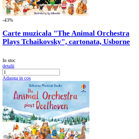
-43%
Carte muzicala "The Animal Orchestra
Plays Tchaikovsky", cartonata, Usborne
In stoc
detalii
Adauga in cos