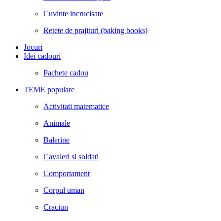
Cuvinte incrucisate
Retete de prajituri (baking books)
Jocuri
Idei cadouri
Pachete cadou
TEME populare
Activitati matematice
Animale
Balerine
Cavaleri si soldati
Comportament
Corpul uman
Craciun