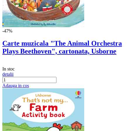
-47%
Carte muzicala "The Animal Orchestra
Plays Beethoven", cartonata, Usborne
In stoc
detalii
Adauga in cos