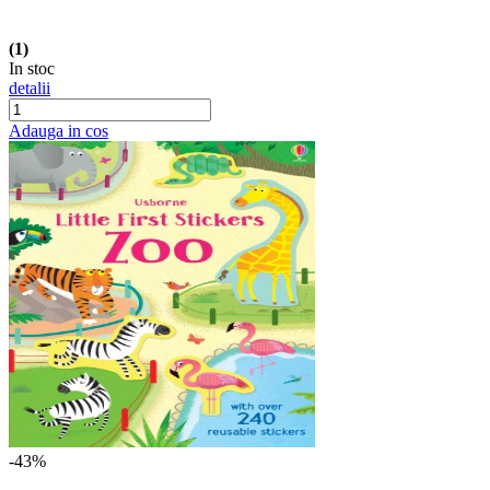
(1)
In stoc
detalii
Adauga in cos
-43%