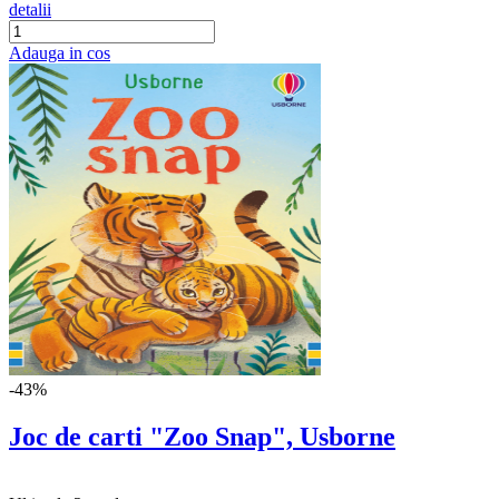
detalii
Adauga in cos
-43%
Joc de carti "Zoo Snap", Usborne