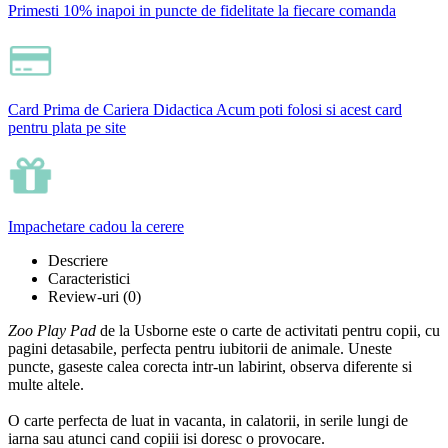
Primesti 10% inapoi
in puncte de fidelitate la fiecare comanda
Card Prima de Cariera Didactica
Acum poti folosi si acest card
pentru plata pe site
Impachetare cadou
la cerere
Descriere
Caracteristici
Review-uri
(0)
Zoo Play Pad
de la Usborne este o carte de activitati pentru copii, cu
pagini detasabile, perfecta pentru iubitorii de animale. Uneste
puncte, gaseste calea corecta intr-un labirint, observa diferente si
multe altele.
O carte perfecta de luat in vacanta, in calatorii, in serile lungi de
iarna sau atunci cand copiii isi doresc o provocare.