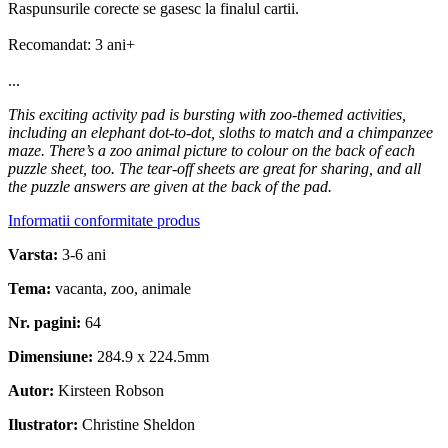
Raspunsurile corecte se gasesc la finalul cartii.
Recomandat: 3 ani+
...
This exciting activity pad is bursting with zoo-themed activities,
including an elephant dot-to-dot, sloths to match and a chimpanzee
maze. There’s a zoo animal picture to colour on the back of each
puzzle sheet, too. The tear-off sheets are great for sharing, and all
the puzzle answers are given at the back of the pad.
Informatii conformitate produs
Varsta:
3-6 ani
Tema:
vacanta,
zoo,
animale
Nr. pagini:
64
Dimensiune:
284.9 x 224.5mm
Autor:
Kirsteen Robson
Ilustrator:
Christine Sheldon