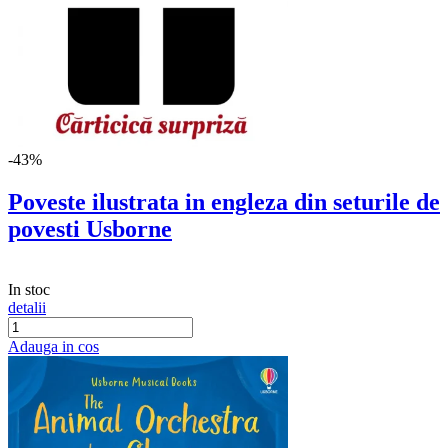
-43%
Poveste ilustrata in engleza din seturile de
povesti Usborne
In stoc
detalii
Adauga in cos