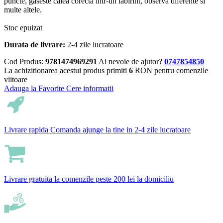
puncte, gaseste calea corecta intr-un labirint, observa diferente si
multe altele.
Stoc epuizat
Durata de livrare:
2-4 zile lucratoare
Cod Produs:
9781474969291
Ai nevoie de ajutor?
0747854850
La achizitionarea acestui produs primiti
6
RON pentru comenzile
viitoare
Adauga la Favorite
Cere informatii
Livrare rapida
Comanda ajunge la tine in 2-4 zile lucratoare
Livrare gratuita
la comenzile peste 200 lei la domiciliu