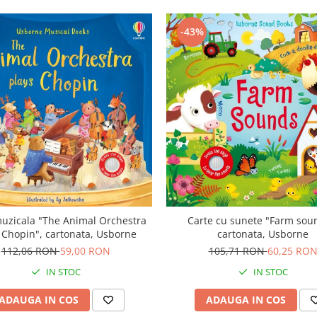
-43%
uzicala "The Animal Orchestra
Carte cu sunete "Farm sou
 Chopin", cartonata, Usborne
cartonata, Usborne
112,06 RON
59,00 RON
105,71 RON
60,25 RO
IN STOC
IN STOC
ADAUGA IN COS
ADAUGA IN COS