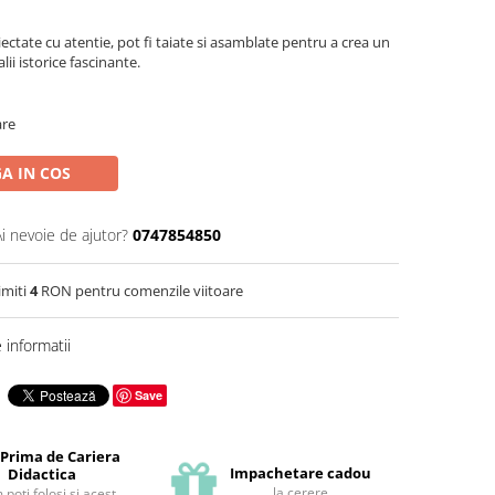
iectate cu atentie, pot fi taiate si asamblate pentru a crea un
lii istorice fascinante.
are
A IN COS
Ai nevoie de ajutor?
0747854850
imiti
4
RON pentru comenzile viitoare
informatii
Save
 Prima de Cariera
Impachetare cadou
Didactica
la cerere
poti folosi si acest