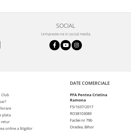
SOCIAL
Urmareste-ne in social media
DATE COMERCIALE
 Club
PFA Pentea Cristina
Ramona
ar?
F5/1637/2017
livrare
RO38103089
 plata
Facliei nr 79b
 retur
Oradea, Bihor
a online a litigiilor