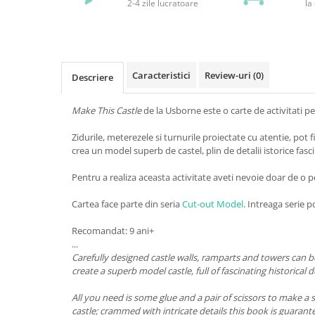
2-4 zile lucratoare
la
Caracteristici
Review-uri
(0)
Descriere
Make This Castle
de la Usborne
este o carte de activitati p
Zidurile, meterezele si turnurile proiectate cu atentie, pot 
crea un model superb de castel, plin de detalii istorice fas
Pentru a realiza aceasta activitate aveti nevoie doar de o pe
Cartea face parte din seria
Cut-out Model
. Intreaga serie 
Recomandat: 9 ani+
...
Carefully designed castle walls, ramparts and towers can 
create a superb model castle, full of fascinating historical de
All you need is some glue and a pair of scissors to make a
castle; crammed with intricate details this book is guarant