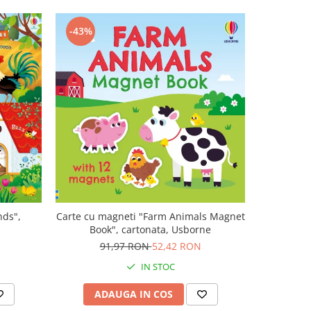
-43%
-47%
nds",
Carte cu magneti "Farm Animals Magnet
Carte muz
Book", cartonata, Usborne
Plays V
N
91,97 RON
52,42 RON
1
IN STOC
ADAUGA IN COS
AD