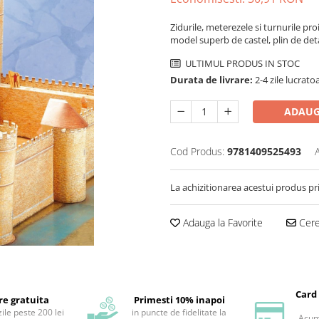
Zidurile, meterezele si turnurile pro
model superb de castel, plin de deta
ULTIMUL PRODUS IN STOC
Durata de livrare:
2-4 zile lucrato
ADAUG
Cod Produs:
9781409525493
La achizitionarea acestui produs pr
Adauga la Favorite
Cere 
Card
re gratuita
Primesti 10% inapoi
ile peste 200 lei
in puncte de fidelitate la
Acum 