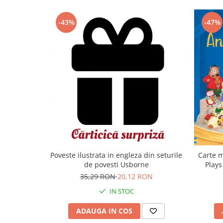
-43%
-47%
Carte m
Poveste ilustrata in engleza din seturile
Plays
de povesti Usborne
35,29 RON
20,12 RON
IN STOC
ADAUGA IN COS