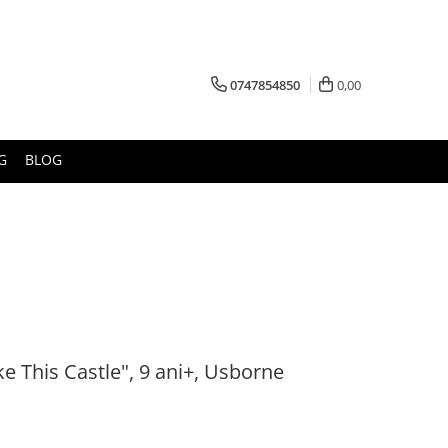
0747854850
0,00
G
BLOG
ke This Castle", 9 ani+, Usborne