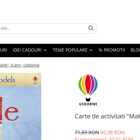
URI
IDEI CADOURI
TEME POPULARE
% PROMOTII
BLO
astle", 9 ani+, Usborne
Carte de activitati "Ma
71,89 RON
40,98 RON
Economisesti:
30,91
RON