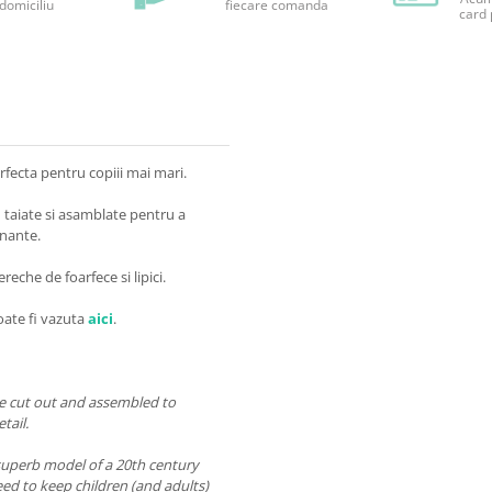
 domiciliu
fiecare comanda
card 
erfecta pentru copiii mai mari.
fi taiate si asamblate pentru a
cinante.
reche de foarfece si lipici.
poate fi vazuta
aici
.
be cut out and assembled to
tail.
 superb model of a 20th century
eed to keep children (and adults)