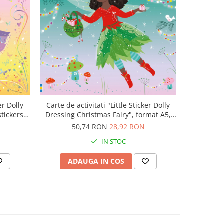
-43%
er Dolly
Carte de activitati "Little Sticker Dolly
Carte de 
tickers,
Dressing Christmas Fairy", format A5,
book 
Usborne
50,74 RON
28,92 RON
5
IN STOC
ADAUGA IN COS
AD