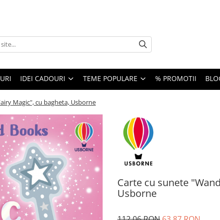
URI
IDEI CADOURI
TEME POPULARE
% PROMOTII
BLO
airy Magic", cu bagheta, Usborne
Carte cu sunete "Wand 
Usborne
112,06 RON
63,87 RON