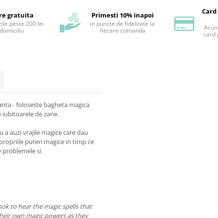
Card
re gratuita
Primesti 10% inapoi
ile peste 200 lei
in puncte de fidelitate la
Acum 
 domiciliu
fiecare comanda
card 
nanta - foloseste bagheta magica
 iubitoarele de zane.
u a auzi vrajile magice care dau
 propriile puteri magice in timp ce
e problemele si
ok to hear the magic spells that
r their own magic powers as they