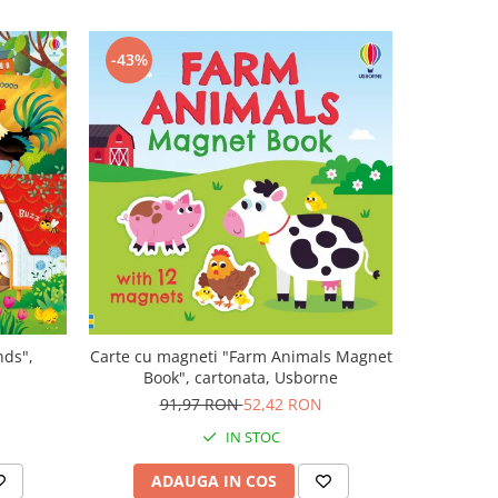
-43%
-47%
nds",
Carte cu magneti "Farm Animals Magnet
Carte mu
Book", cartonata, Usborne
canta Mo
Plays M
N
91,97 RON
52,42 RON
1
IN STOC
ADAUGA IN COS
AD