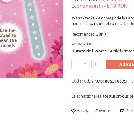
Economisesti:
48,19
RON
Wand Books: Fairy Magic
de la Usb
pentru a auzi sunetele din carte. 
Recomandat: 3 ani+
IN STOC
Durata de livrare:
2-4 zile lucrato
ADAUG
Cod Produs:
9781805316879
La achizitionarea acestui produs pr
Adauga la Favorite
Cere 