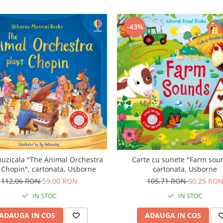
-43%
uzicala "The Animal Orchestra
Carte cu sunete "Farm sou
 Chopin", cartonata, Usborne
cartonata, Usborne
112,06 RON
59,00 RON
105,71 RON
60,25 RO
IN STOC
IN STOC
ADAUGA IN COS
ADAUGA IN COS