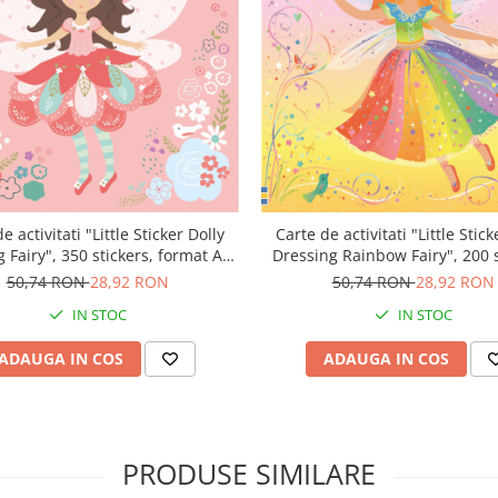
e activitati "Little Sticker Dolly
Carte de activitati "Little Stick
 Fairy", 350 stickers, format A5,
Dressing Rainbow Fairy", 200 s
Usborne
format A5, Usborne
50,74 RON
28,92 RON
50,74 RON
28,92 RON
IN STOC
IN STOC
ADAUGA IN COS
ADAUGA IN COS
PRODUSE SIMILARE