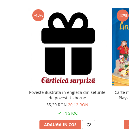
-43%
-47%
Carte m
Poveste ilustrata in engleza din seturile
Plays
de povesti Usborne
35,29 RON
20,12 RON
IN STOC
ADAUGA IN COS