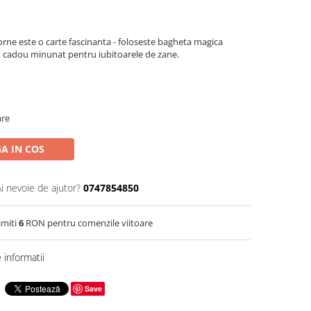
orne
este o carte fascinanta - foloseste bagheta magica
Un cadou minunat pentru iubitoarele de zane.
are
A IN COS
Ai nevoie de ajutor?
0747854850
imiti
6
RON pentru comenzile viitoare
informatii
Save