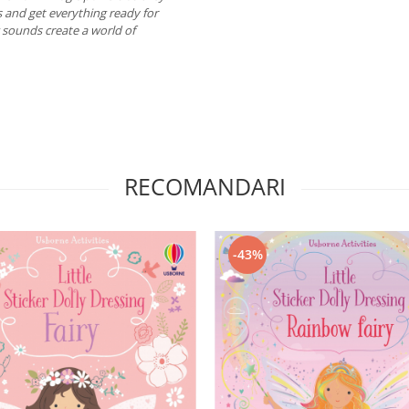
s and get everything ready for
ng sounds create a world of
RECOMANDARI
-43%