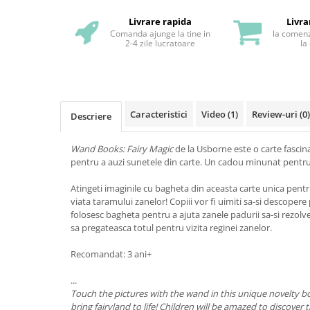
Livrare rapida
Livra
Comanda ajunge la tine in
la comenz
2-4 zile lucratoare
la
Caracteristici
Video
(1)
Review-uri
(0)
Descriere
Wand Books: Fairy Magic
de la Usborne
este o carte fasci
pentru a auzi sunetele din carte. Un cadou minunat pentru
Atingeti imaginile cu bagheta din aceasta carte unica pentr
viata taramului zanelor! Copiii vor fi uimiti sa-si descopere
folosesc bagheta pentru a ajuta zanele padurii sa-si rezolv
sa pregateasca totul pentru vizita reginei zanelor.
Recomandat: 3 ani+
...
Touch the pictures with the wand in this unique novelty bo
bring fairyland to life! Children will be amazed to discove