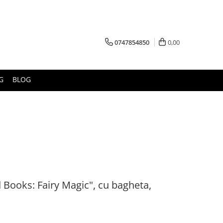
0747854850
0,00
G
BLOG
Books: Fairy Magic", cu bagheta,