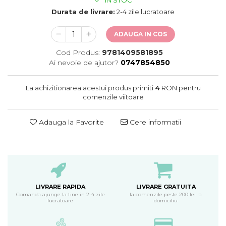
oceane
Durata de livrare:
2-4 zile lucratoare
ADAUGA IN COS
Cod Produs:
9781409581895
Ai nevoie de ajutor?
0747854850
La achizitionarea acestui produs primiti
4
RON pentru
comenzile viitoare
Adauga la Favorite
Cere informatii
LIVRARE RAPIDA
LIVRARE GRATUITA
Comanda ajunge la tine in 2-4 zile
la comenzile peste 200 lei la
lucratoare
domiciliu