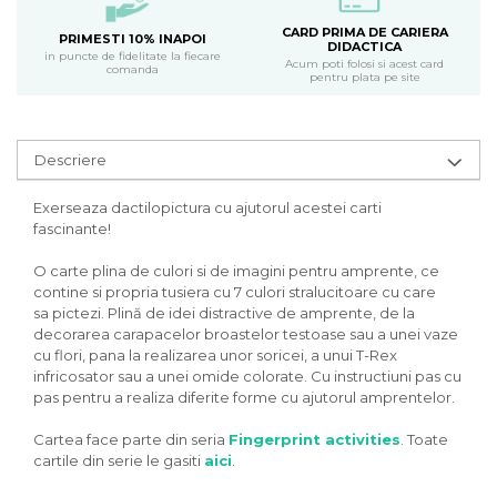
CARD PRIMA DE CARIERA
PRIMESTI 10% INAPOI
DIDACTICA
in puncte de fidelitate la fiecare
Acum poti folosi si acest card
comanda
pentru plata pe site
Descriere
Exerseaza dactilopictura cu ajutorul acestei carti
fascinante!
O carte plina de culori si de imagini pentru amprente, ce
contine si propria tusiera cu 7 culori stralucitoare cu care
sa pictezi. Plină de idei distractive de amprente, de la
decorarea carapacelor broastelor testoase sau a unei vaze
cu flori, pana la realizarea unor soricei, a unui T-Rex
infricosator sau a unei omide colorate. Cu instructiuni pas cu
pas pentru a realiza diferite forme cu ajutorul amprentelor.
Cartea face parte din seria
Fingerprint activities
. Toate
cartile din serie le gasiti
aici
.