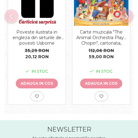
Carte muzicala "The
Poveste ilustrata in
Animal Orchestra Plays
engleza din seturile de
Chopin", cartonata,
povesti Usborne
Usborne
112,06 RON
35,29 RON
59,00 RON
20,12 RON
IN STOC
IN STOC
ADAUGA IN COS
ADAUGA IN COS
NEWSLETTER
Nu rata ofertele si promotiile noastre