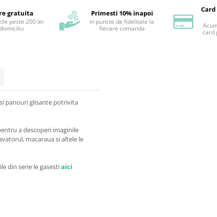
Card
re gratuita
Primesti 10% inapoi
ile peste 200 lei
in puncte de fidelitate la
Acum 
 domiciliu
fiecare comanda
card 
i panouri glisante potrivita
e pentru a descoperi imaginile
avatorul, macaraua si altele le
ile din serie le gasesti
aici