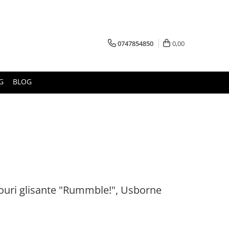
0747854850
0,00
G
BLOG
nouri glisante "Rummble!", Usborne