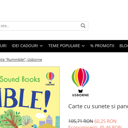
URI
IDEI CADOURI
TEME POPULARE
% PROMOTII
BLO
sante "Rummble!", Usborne
Carte cu sunete si pa
105,71 RON
60,25 RON
Economisesti:
45,46
RON