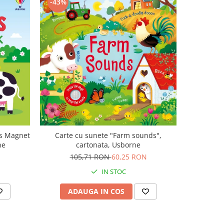
-43%
-47%
ls Magnet
Carte cu sunete "Farm sounds",
Carte mu
ne
cartonata, Usborne
canta Mo
Plays M
105,71 RON
60,25 RON
1
IN STOC
ADAUGA IN COS
AD