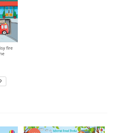
sy fire
rne
N