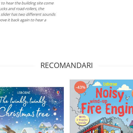
 to hear the building site come
rucks and road-rollers, the
h slider has two different sounds
ove it back again to hear a
RECOMANDARI
-43%