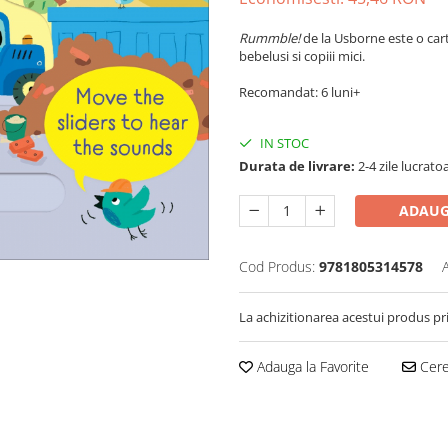
Rummble!
de la Usborne este o cart
bebelusi si copiii mici.
Recomandat: 6 luni+
IN STOC
Durata de livrare:
2-4 zile lucrato
ADAUG
Cod Produs:
9781805314578
La achizitionarea acestui produs pr
Adauga la Favorite
Cere 