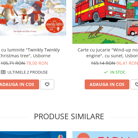
 cu luminite "Twinkly Twinkly
Carte cu jucarie "Wind-up noi
Christmas tree", Usborne
engine", cu sunet, Usbo
105,71 RON
78,00 RON
169,14 RON
96,41 RO
ULTIMELE 2 PRODUSE
IN STOC
ADAUGA IN COS
ADAUGA IN COS
PRODUSE SIMILARE