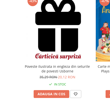
-43%
-47%
Carte m
Poveste ilustrata in engleza din seturile
Plays
de povesti Usborne
35,29 RON
20,12 RON
IN STOC
ADAUGA IN COS