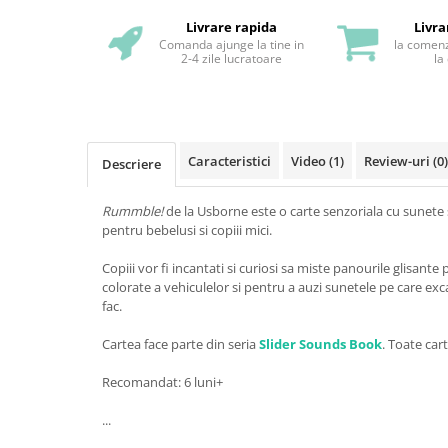
Livrare rapida
Livra
Comanda ajunge la tine in
la comenz
2-4 zile lucratoare
la
Caracteristici
Video
(1)
Review-uri
(0)
Descriere
Rummble!
de la Usborne este o carte senzoriala cu sunete s
pentru bebelusi si copiii mici.
Copiii vor fi incantati si curiosi sa miste panourile glisant
colorate a vehiculelor si pentru a auzi sunetele pe care exc
fac.
Cartea face parte din seria
Slider Sounds Book
. Toate cart
Recomandat: 6 luni+
...