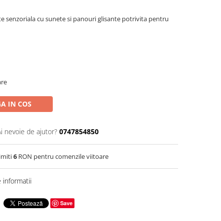
e senzoriala cu sunete si panouri glisante potrivita pentru
are
A IN COS
Ai nevoie de ajutor?
0747854850
imiti
6
RON pentru comenzile viitoare
informatii
Save