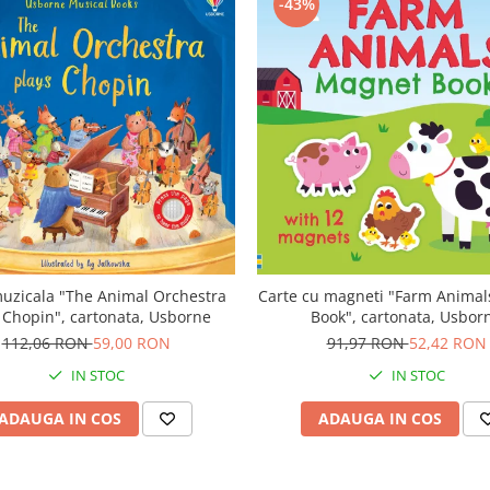
-43%
uzicala "The Animal Orchestra
Carte cu magneti "Farm Anima
 Chopin", cartonata, Usborne
Book", cartonata, Usbor
112,06 RON
59,00 RON
91,97 RON
52,42 RON
IN STOC
IN STOC
ADAUGA IN COS
ADAUGA IN COS