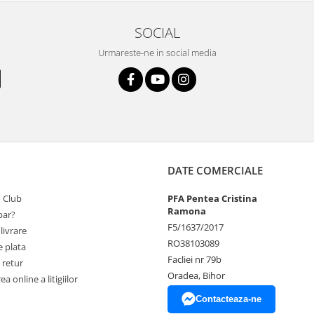
SOCIAL
Urmareste-ne in social media
DATE COMERCIALE
 Club
PFA Pentea Cristina
Ramona
ar?
F5/1637/2017
livrare
RO38103089
 plata
Facliei nr 79b
 retur
Oradea, Bihor
a online a litigiilor
Contacteaza-ne