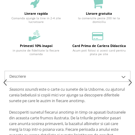
Livrare rapida
Livrare gratuita
Comanda ajunge la tine in 2-4 zile
la comenzile peste 200 lei la
lucratoare
domiciliu
Primesti 10% inapoi
Card Prima de Cariera Didactica
in puncte de fidelitate la fiecare
Acum poti folosi si acest card pentru
comanda
plata pe site
Descriere
Seasons sounds
este o carte cu sunete de la Usborne, cu ajutorul
careia bebelusii si copiii mici vor ajunge sa descopere diferitele
sunete pe care le auzim in fiecare anotimp.
Descoperiti sunetul fiecarui anotimp in timp ce apasati butoanele
din aceasta carte frumos ilustrata. De la trilurile primelor pasari
care anunta sosirea primaverii, la bazaitul albinelor si caii care
merg la trap intr-o poiana vara. Fiecare perioada a anului este
evocata cu scene detaliate si sunete linistitoare de ascultat.