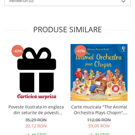
Review-uri
(0)
PRODUSE SIMILARE
-43%
-47%
Carte muzicala "The Animal
Poveste ilustrata in engleza
Orchestra Plays Chopin",
din seturile de povesti
cartonata, Usborne
Usborne
112,06 RON
35,29 RON
59,00 RON
20,12 RON
IN STOC
IN STOC