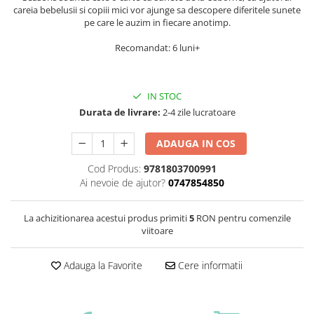
careia bebelusii si copiii mici vor ajunge sa descopere diferitele sunete
pe care le auzim in fiecare anotimp.
Recomandat: 6 luni+
IN STOC
Durata de livrare:
2-4 zile lucratoare
ADAUGA IN COS
Cod Produs:
9781803700991
Ai nevoie de ajutor?
0747854850
La achizitionarea acestui produs primiti
5
RON pentru comenzile
viitoare
Adauga la Favorite
Cere informatii