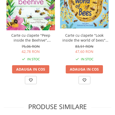
Carte cu clapete "Peep
Carte cu clapete "Look
inside the Beehive",
inside the world of bees",
Usborne
Usborne
75,06 RON
83,51 RON
42,78 RON
47,60 RON
IN STOC
IN STOC
ADAUGA IN COS
ADAUGA IN COS
PRODUSE SIMILARE