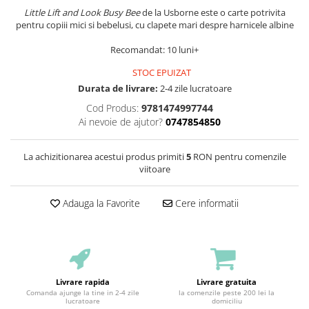
Little Lift and Look Busy Bee
de la Usborne este o carte potrivita
pentru copiii mici si bebelusi, cu clapete mari despre harnicele albine
Recomandat: 10 luni+
STOC EPUIZAT
Durata de livrare:
2-4 zile lucratoare
Cod Produs:
9781474997744
Ai nevoie de ajutor?
0747854850
La achizitionarea acestui produs primiti
5
RON pentru comenzile
viitoare
Adauga la Favorite
Cere informatii
Livrare rapida
Livrare gratuita
Comanda ajunge la tine in 2-4 zile
la comenzile peste 200 lei la
lucratoare
domiciliu