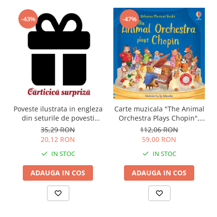
-43%
-47%
Carte muzicala "The Animal
Poveste ilustrata in engleza
Orchestra Plays Chopin",
din seturile de povesti
cartonata, Usborne
Usborne
112,06 RON
35,29 RON
59,00 RON
20,12 RON
IN STOC
IN STOC
ADAUGA IN COS
ADAUGA IN COS