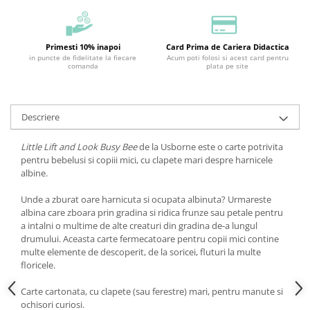
Primesti 10% inapoi
Card Prima de Cariera Didactica
in puncte de fidelitate la fiecare
Acum poti folosi si acest card pentru
comanda
plata pe site
Descriere
Little Lift and Look Busy Bee
de la Usborne este o carte potrivita
pentru bebelusi si copiii mici, cu clapete mari despre harnicele
albine.
Unde a zburat oare harnicuta si ocupata albinuta? Urmareste
albina care zboara prin gradina si ridica frunze sau petale pentru
a intalni o multime de alte creaturi din gradina de-a lungul
drumului. Aceasta carte fermecatoare pentru copii mici contine
multe elemente de descoperit, de la soricei, fluturi la multe
floricele.
Carte cartonata, cu clapete (sau ferestre) mari, pentru manute si
ochisori curiosi.