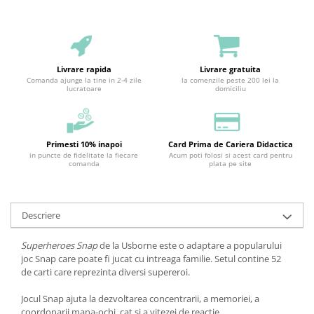
Livrare rapida
Livrare gratuita
Comanda ajunge la tine in 2-4 zile
la comenzile peste 200 lei la
lucratoare
domiciliu
Primesti 10% inapoi
Card Prima de Cariera Didactica
in puncte de fidelitate la fiecare
Acum poti folosi si acest card pentru
comanda
plata pe site
Descriere
Superheroes Snap
de la Usborne este o adaptare a popularului
joc Snap care poate fi jucat cu intreaga familie. Setul contine 52
de carti care reprezinta diversi supereroi.
Jocul Snap ajuta la dezvoltarea concentrarii, a memoriei, a
coordonarii mana-ochi, cat si a vitezei de reactie.