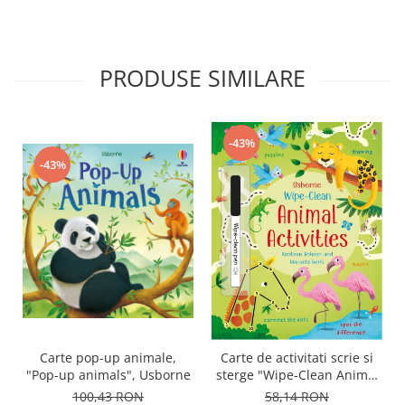
PRODUSE SIMILARE
-43%
-43%
Carte pop-up animale,
Carte de activitati scrie si
"Pop-up animals", Usborne
sterge "Wipe-Clean Animal
Activities", reutilizabila,
100,43 RON
58,14 RON