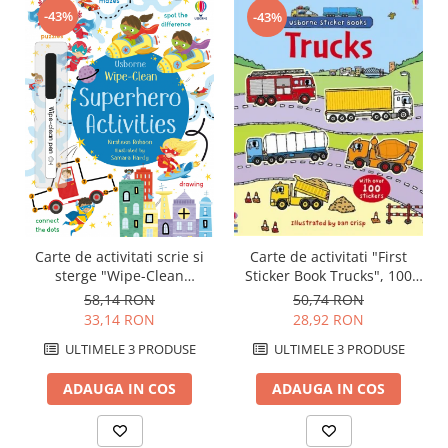
-43%
-43%
Carte de activitati "First
Carte de activitati scrie si
Sticker Book Trucks", 100
sterge "Wipe-Clean
stickers, Usborne
Superhero Activities",
50,74 RON
58,14 RON
reutilizabila, Usborne
28,92 RON
33,14 RON
ULTIMELE 3 PRODUSE
ULTIMELE 3 PRODUSE
ADAUGA IN COS
ADAUGA IN COS