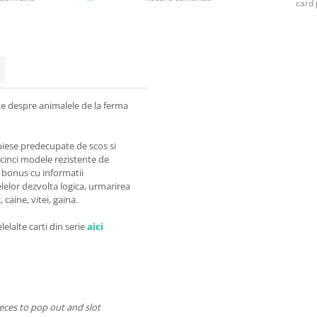
card 
te despre animalele de la ferma
piese predecupate de scos si
cinci modele rezistente de
r bonus cu informatii
elor dezvolta logica, urmarirea
caine, vitei, gaina.
lelalte carti din serie
aici
ieces to pop out and slot