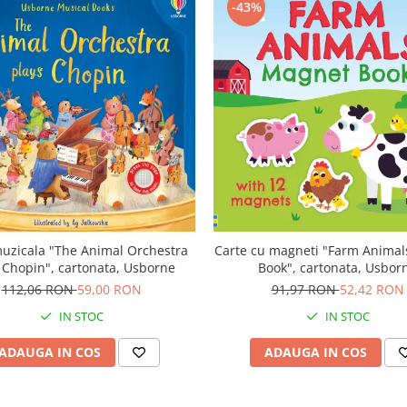
-43%
uzicala "The Animal Orchestra
Carte cu magneti "Farm Anima
 Chopin", cartonata, Usborne
Book", cartonata, Usbor
112,06 RON
59,00 RON
91,97 RON
52,42 RON
IN STOC
IN STOC
ADAUGA IN COS
ADAUGA IN COS