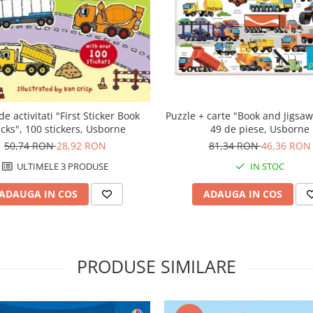
de activitati "First Sticker Book
Puzzle + carte "Book and Jigsaw
cks", 100 stickers, Usborne
49 de piese, Usborne
50,74 RON
28,92 RON
81,34 RON
46,36 RON
ULTIMELE 3 PRODUSE
IN STOC
ADAUGA IN COS
ADAUGA IN COS
PRODUSE SIMILARE