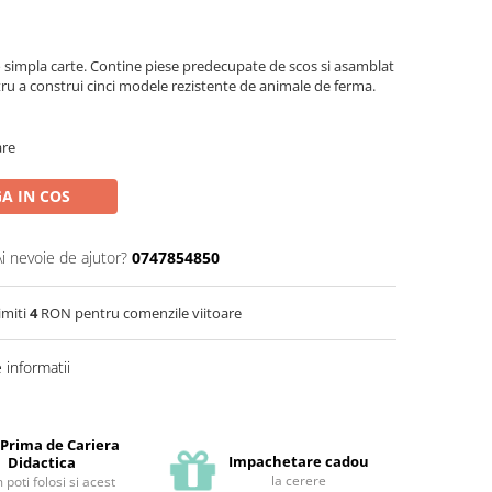
o simpla carte. Contine piese predecupate de scos si asamblat
ru a construi cinci modele rezistente de animale de ferma.
are
A IN COS
Ai nevoie de ajutor?
0747854850
imiti
4
RON pentru comenzile viitoare
informatii
 Prima de Cariera
Impachetare cadou
Didactica
la cerere
poti folosi si acest