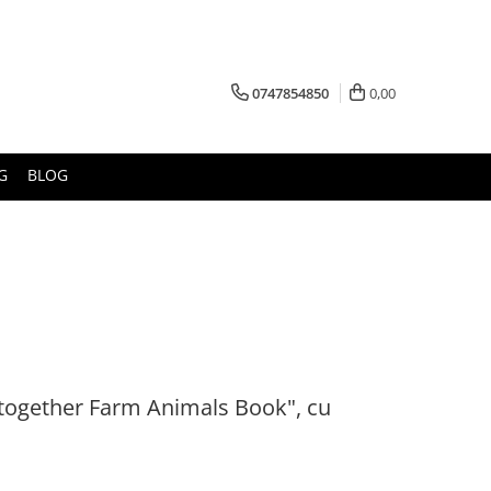
0747854850
0,00
G
BLOG
t-together Farm Animals Book", cu