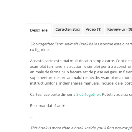
Caracteristici
Video
(1)
Review-uri
(0)
Descriere
Slot-together Farm Animals Book
de la Usborne este o car
cu figurine.
Aceasta carte este mai mult decat o simpla carte. Contine 
asamblat (urmand instructiunile simple) pentru a construi 
animale de ferma. Sub fiecare set de piese vei gasi un fisie
suplimentare despre animalul respectiv. Asamblarea model
instructiunilor si indemanarea manuala. Include: oaie, porc, 
Cartea face parte din seria
Slot-Together.
Puteti vizualiza ce
Recomandat: 4 ani+
...
This book is more than a book. Inside you'll find pre-cut p