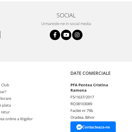
SOCIAL
Urmareste-ne in social media
DATE COMERCIALE
 Club
PFA Pentea Cristina
Ramona
ar?
F5/1637/2017
livrare
RO38103089
 plata
Facliei nr 79b
 retur
Oradea, Bihor
a online a litigiilor
Contacteaza-ne