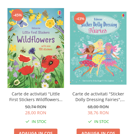
-45%
-43%
Carte de activitati "Little
Carte de activitati "Sticker
First Stickers Wildflowers",
Dolly Dressing Fairies",
130 stickers, Usborne
format A4, Usborne
50,74 RON
68,00 RON
28,00 RON
38,76 RON
IN STOC
IN STOC
ADAUGA IN COS
ADAUGA IN COS