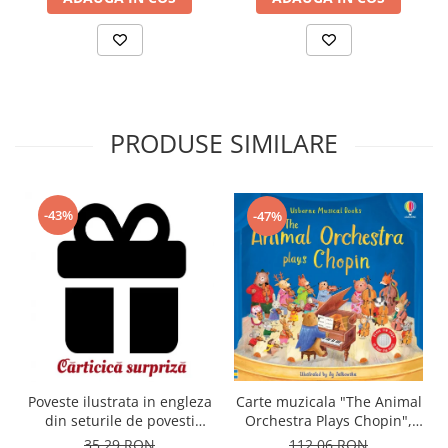
PRODUSE SIMILARE
-43%
-47%
Carte muzicala "The Animal
Poveste ilustrata in engleza
Orchestra Plays Chopin",
din seturile de povesti
cartonata, Usborne
Usborne
112,06 RON
35,29 RON