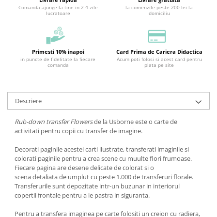
Comanda ajunge la tine in 2-4 zile
la comenzile peste 200 lei la
lucratoare
domiciliu
Primesti 10% inapoi
Card Prima de Cariera Didactica
in puncte de fidelitate la fiecare
Acum poti folosi si acest card pentru
comanda
plata pe site
Descriere
Rub-down transfer Flowers
de la Usborne este o carte de
activitati pentru copii cu transfer de imagine.
Decorati paginile acestei carti ilustrate, transferati imaginile si
colorati paginile pentru a crea scene cu muulte flori frumoase.
Fiecare pagina are desene delicate de colorat si o
scena detaliata de umplut cu peste 1.000 de transferuri florale.
Transferurile sunt depozitate intr-un buzunar in interiorul
copertii frontale pentru a le pastra in siguranta.
Pentru a transfera imaginea pe carte folositi un creion cu radiera,