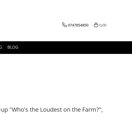
0747854850
0,00
G
BLOG
-up "Who's the Loudest on the Farm?",