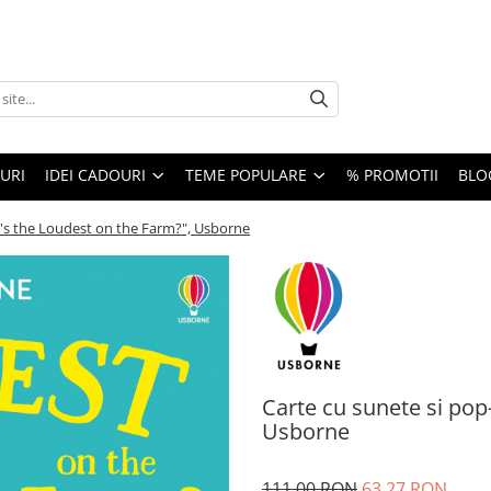
URI
IDEI CADOURI
TEME POPULARE
% PROMOTII
BLO
's the Loudest on the Farm?", Usborne
Carte cu sunete si pop
Usborne
111,00 RON
63,27 RON