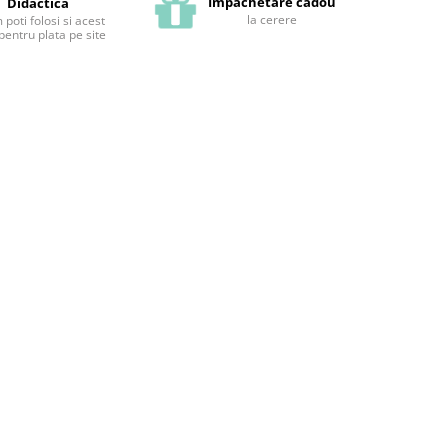
Impachetare cadou
Didactica
la cerere
poti folosi si acest
pentru plata pe site