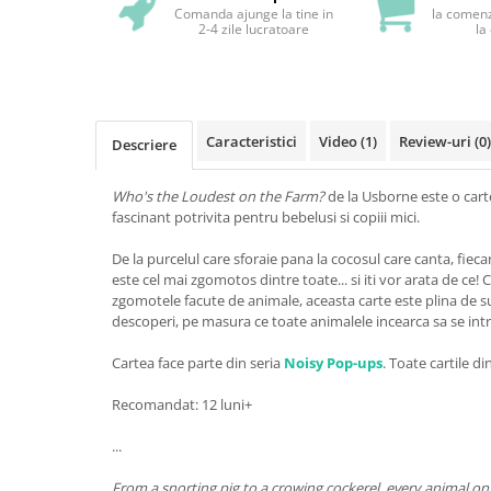
Comanda ajunge la tine in
la comenz
2-4 zile lucratoare
la
Caracteristici
Video
(1)
Review-uri
(0)
Descriere
Who's the Loudest on the Farm?
de la Usborne este o car
fascinant potrivita pentru bebelusi si copiii mici.
De la purcelul care sforaie pana la cocosul care canta, fieca
este cel mai zgomotos dintre toate... si iti vor arata de ce!
zgomotele facute de animale, aceasta carte este plina de sur
descoperi, pe masura ce toate animalele incearca sa se intr
Cartea face parte din seria
Noisy Pop-ups
. Toate cartile di
Recomandat: 12 luni+
...
From a snorting pig to a crowing cockerel, every animal on 