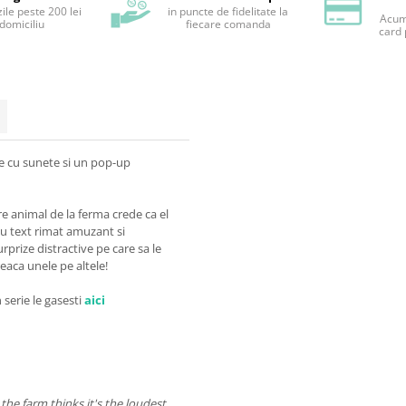
ile peste 200 lei
in puncte de fidelitate la
Acum 
 domiciliu
fiecare comanda
card 
te cu sunete si un pop-up
re animal de la ferma crede ca el
 Cu text rimat amuzant si
prize distractive pe care sa le
eaca unele pe altele!
n serie le gasesti
aici
the farm thinks it's the loudest