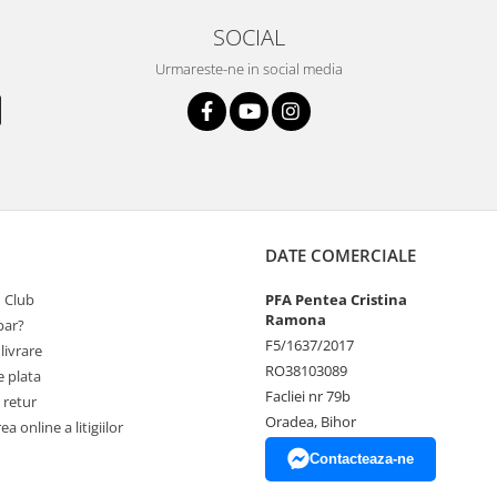
SOCIAL
Urmareste-ne in social media
DATE COMERCIALE
 Club
PFA Pentea Cristina
Ramona
ar?
F5/1637/2017
livrare
RO38103089
 plata
Facliei nr 79b
 retur
Oradea, Bihor
a online a litigiilor
Contacteaza-ne