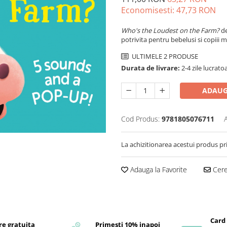
Economisesti:
47,73
RON
Who's the Loudest on the Farm?
de
potrivita pentru bebelusi si copiii mi
ULTIMELE 2 PRODUSE
Durata de livrare:
2-4 zile lucrato
ADAUG
Cod Produs:
9781805076711
La achizitionarea acestui produs pr
Adauga la Favorite
Cere 
Card
re gratuita
Primesti 10% inapoi