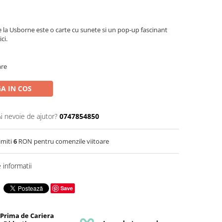
 la Usborne este o carte cu sunete si un pop-up fascinant
ci.
are
A IN COS
Ai nevoie de ajutor?
0747854850
imiti
6
RON pentru comenzile viitoare
informatii
Save
 Prima de Cariera