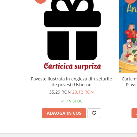
Carte m
Poveste ilustrata in engleza din seturile
Plays
de povesti Usborne
35,29 RON
20,12 RON
IN STOC
ADAUGA IN COS