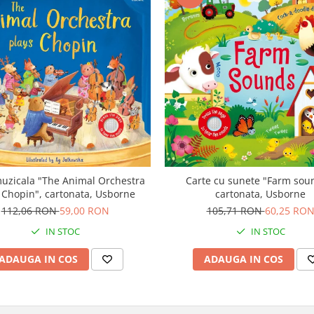
uzicala "The Animal Orchestra
Carte cu sunete "Farm sou
 Chopin", cartonata, Usborne
cartonata, Usborne
112,06 RON
59,00 RON
105,71 RON
60,25 RO
IN STOC
IN STOC
ADAUGA IN COS
ADAUGA IN COS