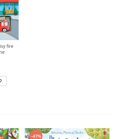
sy fire
rne
N
-47%