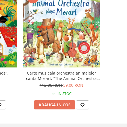
-43%
nds",
Carte muzicala orchestra animalelor
Carte cu m
canta Mozart, "The Animal Orchestra
Boo
Plays Mozart", cartonata, Usborne
N
112,06 RON
59,00 RON
9
IN STOC
ADAUGA IN COS
AD