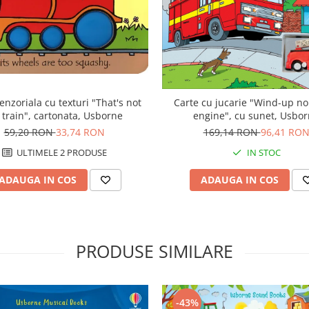
enzoriala cu texturi "That's not
Carte cu jucarie "Wind-up noi
train", cartonata, Usborne
engine", cu sunet, Usbo
59,20 RON
33,74 RON
169,14 RON
96,41 RO
ULTIMELE 2 PRODUSE
IN STOC
ADAUGA IN COS
ADAUGA IN COS
PRODUSE SIMILARE
-43%