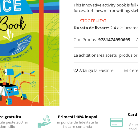
This innovative activity book is full 
forces, turbines, mirror writing, s
STOC EPUIZAT
Durata de livrare:
2-4 zile lucrato
Cod Produs:
9781474950695
La achizitionarea acestui produs pr
Adauga la Favorite
Cere 
Card
re gratuita
Primesti 10% inapoi
ile peste 200 lei
in puncte de fidelitate la
Acum 
 domiciliu
fiecare comanda
card 