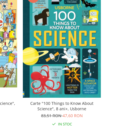
-43%
cience",
Carte "100 Things to Know About
Carte c
Science", 8 ani+, Usborne
Inside
83,51 RON
47,60 RON
8
IN STOC