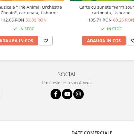
uzicala "The Animal Orchestra
Carte cu sunete "Farm sou
 Chopin", cartonata, Usborne
cartonata, Usborne
112,06 RON
59,00 RON
105,71 RON
60,25 RO
IN STOC
IN STOC
ADAUGA IN COS
ADAUGA IN COS
SOCIAL
Urmareste-ne in social media
DATE COMERCIALE