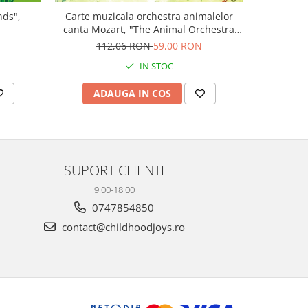
nds",
Carte muzicala orchestra animalelor
Carte cu m
canta Mozart, "The Animal Orchestra
Boo
Plays Mozart", cartonata, Usborne
N
112,06 RON
59,00 RON
9
IN STOC
ADAUGA IN COS
AD
SUPORT CLIENTI
9:00-18:00
0747854850
contact@childhoodjoys.ro