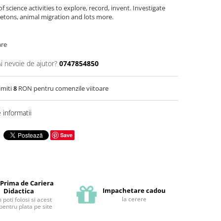
of science activities to explore, record, invent. Investigate
keletons, animal migration and lots more.
are
Ai nevoie de ajutor?
0747854850
imiti
8
RON pentru comenzile viitoare
informatii
Save
 Prima de Cariera
Impachetare cadou
Didactica
la cerere
poti folosi si acest
pentru plata pe site