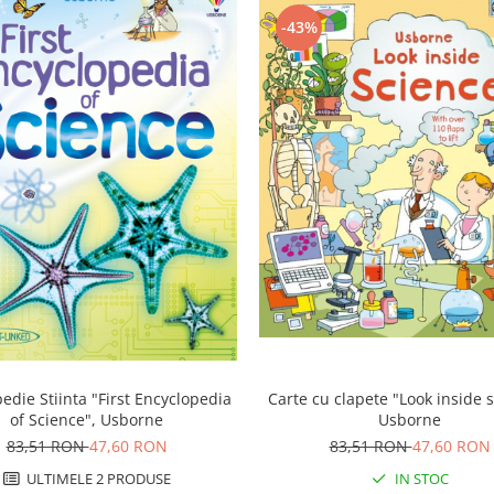
-43%
edie Stiinta "First Encyclopedia
Carte cu clapete "Look inside s
of Science", Usborne
Usborne
83,51 RON
47,60 RON
83,51 RON
47,60 RON
ULTIMELE 2 PRODUSE
IN STOC