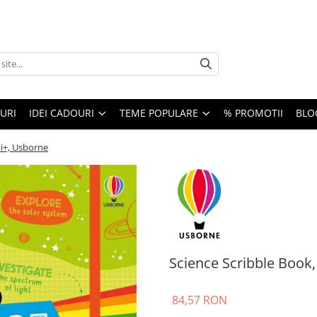
URI
IDEI CADOURI
TEME POPULARE
% PROMOTII
BLO
ni+, Usborne
Science Scribble Book,
84,57 RON