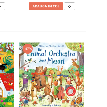
ADAUGA IN COS
AD
-47%
-43%