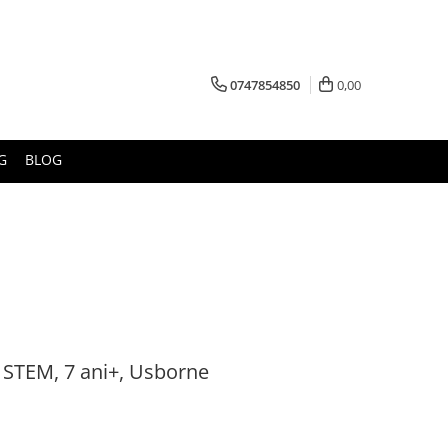
0747854850
0,00
G
BLOG
 STEM, 7 ani+, Usborne