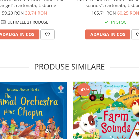
angel", cartonata, Usborne
sounds", cartonata, Usbo
59,20 RON
33,74 RON
105,71 RON
60,25 RO
ULTIMELE 2 PRODUSE
IN STOC
ADAUGA IN COS
ADAUGA IN COS
PRODUSE SIMILARE
-43%