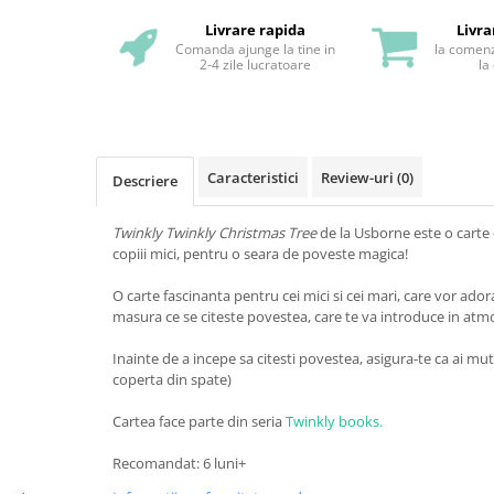
Livrare rapida
Livra
Comanda ajunge la tine in
la comenz
2-4 zile lucratoare
la
Caracteristici
Review-uri
(0)
Descriere
Twinkly Twinkly Christmas Tree
de la Usborne este o carte 
copiii mici, pentru o seara de poveste magica!
O carte fascinanta pentru cei mici si cei mari, care vor ado
masura ce se citeste povestea, care te va introduce in atm
Inainte de a incepe sa citesti povestea, asigura-te ca ai m
coperta din spate)
Cartea face parte din seria
Twinkly books.
Recomandat: 6 luni+