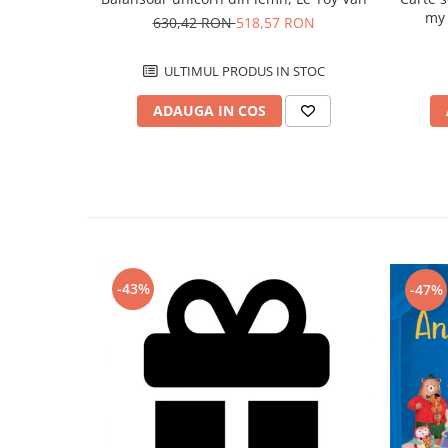
my 
630,42 RON
518,57 RON
ULTIMUL PRODUS IN STOC
ADAUGA IN COS
-43%
-47%