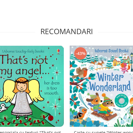
RECOMANDARI
-43%
enzoriala cu texturi "That's not
Carte cu sunete "Winter won