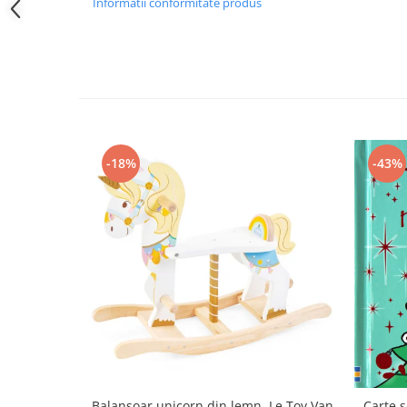
Informatii conformitate produs
-18%
-43%
Balansoar unicorn din lemn, Le Toy Van
Carte s