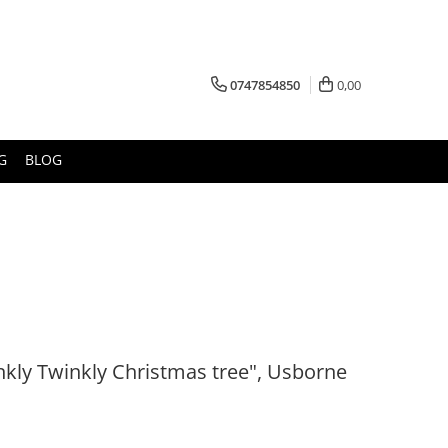
0747854850
0,00
G
BLOG
nkly Twinkly Christmas tree", Usborne