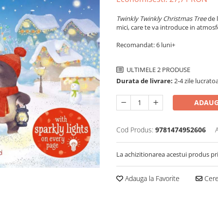
Twinkly Twinkly Christmas Tree
de 
mici, care te va introduce in atmos
Recomandat: 6 luni+
ULTIMELE 2 PRODUSE
Durata de livrare:
2-4 zile lucrato
ADAUG
Cod Produs:
9781474952606
La achizitionarea acestui produs pr
Adauga la Favorite
Cere 