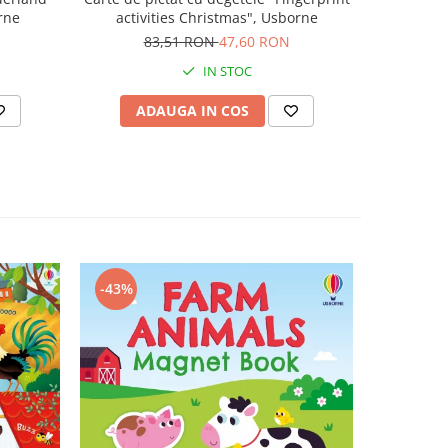
activities Christmas", Usborne
rne
my Sa
83,51 RON
47,60 RON
N
5
IN STOC
ADAUGA IN COS
AD
-43%
-47%