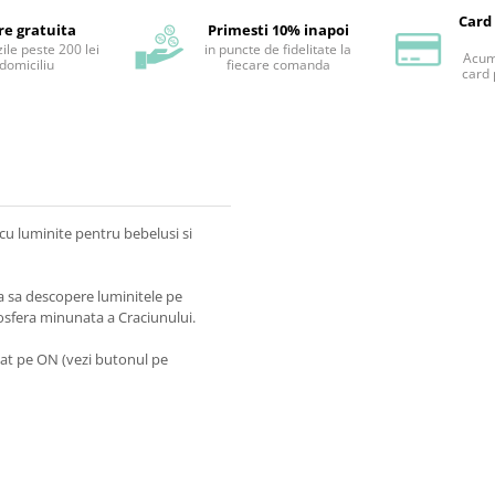
Card
re gratuita
Primesti 10% inapoi
ile peste 200 lei
in puncte de fidelitate la
Acum 
 domiciliu
fiecare comanda
card 
cu luminite pentru bebelusi si
ra sa descopere luminitele pe
osfera minunata a Craciunului.
utat pe ON (vezi butonul pe