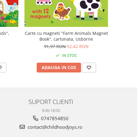
nds",
Carte cu magneti "Farm Animals Magnet
Carte muz
Book", cartonata, Usborne
Plays V
N
91,97 RON
52,42 RON
1
IN STOC
ADAUGA IN COS
AD
SUPORT CLIENTI
9:00-18:00
0747854850
contact@childhoodjoys.ro