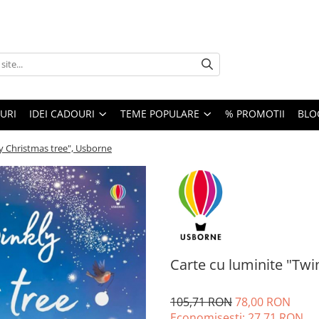
URI
IDEI CADOURI
TEME POPULARE
% PROMOTII
BLO
ly Christmas tree", Usborne
Carte cu luminite "Twi
105,71 RON
78,00 RON
Economisesti:
27,71
RON