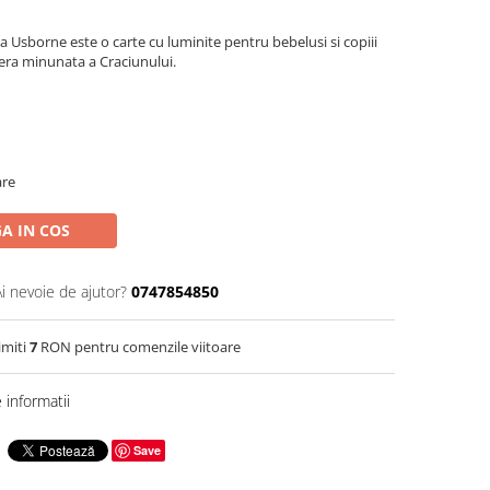
la Usborne este o carte cu luminite pentru bebelusi si copiii
fera minunata a Craciunului.
are
A IN COS
Ai nevoie de ajutor?
0747854850
imiti
7
RON pentru comenzile viitoare
informatii
Save