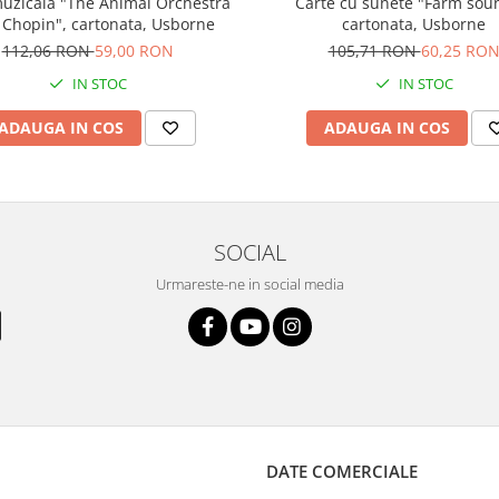
uzicala "The Animal Orchestra
Carte cu sunete "Farm sou
 Chopin", cartonata, Usborne
cartonata, Usborne
112,06 RON
59,00 RON
105,71 RON
60,25 RO
IN STOC
IN STOC
ADAUGA IN COS
ADAUGA IN COS
SOCIAL
Urmareste-ne in social media
DATE COMERCIALE