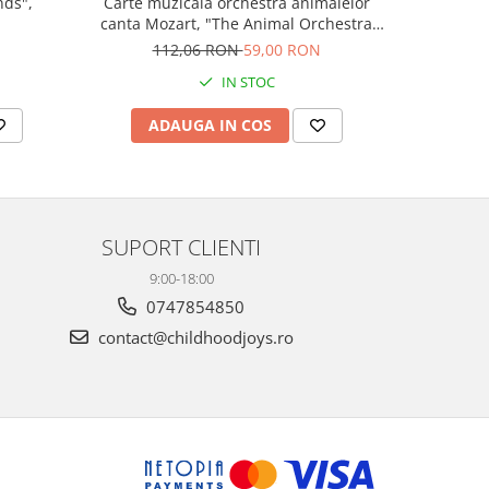
nds",
Carte muzicala orchestra animalelor
Carte cu m
canta Mozart, "The Animal Orchestra
Boo
Plays Mozart", cartonata, Usborne
N
112,06 RON
59,00 RON
9
IN STOC
ADAUGA IN COS
AD
SUPORT CLIENTI
9:00-18:00
0747854850
contact@childhoodjoys.ro