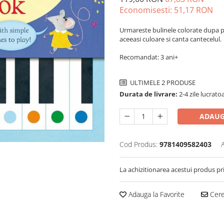
Economisesti:
51,17
RON
Urmareste bulinele colorate dupa pa
aceeasi culoare si canta cantecelul.
Recomandat: 3 ani+
ULTIMELE 2 PRODUSE
Durata de livrare:
2-4 zile lucrato
ADAUG
Cod Produs:
9781409582403
La achizitionarea acestui produs pr
Adauga la Favorite
Cere 