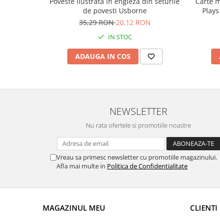
Carte m
Poveste ilustrata in engleza din seturile
Plays
de povesti Usborne
35,29 RON
20,12 RON
IN STOC
ADAUGA IN COS
NEWSLETTER
Nu rata ofertele si promotiile noastre
Vreau sa primesc newsletter cu promotiile magazinului.
Afla mai multe in
Politica de Confidentialitate
MAGAZINUL MEU
CLIENTI