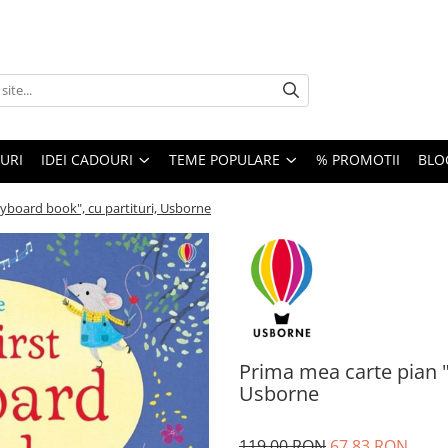
URI
IDEI CADOURI
TEME POPULARE
% PROMOTII
BLO
eyboard book", cu partituri, Usborne
Prima mea carte pian "
Usborne
119,00 RON
67,83 RON