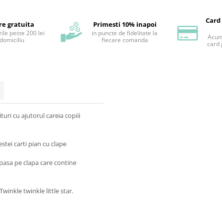
Card
re gratuita
Primesti 10% inapoi
ile peste 200 lei
in puncte de fidelitate la
Acum 
 domiciliu
fiecare comanda
card 
turi cu ajutorul careia copiii
stei carti pian cu clape
pasa pe clapa care contine
winkle twinkle little star.