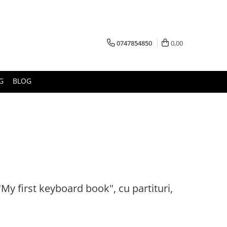
0747854850
0,00
G
BLOG
My first keyboard book", cu partituri,