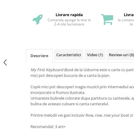
Livrare rapida
Livra
Comanda ajunge la tine in
la comenz
2-4 zile lucratoare
la
Caracteristici
Video
(1)
Review-uri
(0)
Descriere
My First Keyboard Book
de la Usborne este o carte cu parti
mici pot descoperi bucuria de a canta la pian.
Copiii mici pot descoperi magia muzicii prin intermediul ace
incorporate si frumos ilustrata.
Urmareste bulinele colorate dupa partitura cu cantecele, a
bulina de aceeasi culoare si canta cantecelul.
Printre melodii vei gasi inclusiv Row, row, row your boat si T
Recomandat: 3 ani+