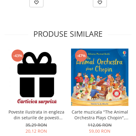
PRODUSE SIMILARE
-43%
-47%
Carte muzicala "The Animal
Poveste ilustrata in engleza
Orchestra Plays Chopin",
din seturile de povesti
cartonata, Usborne
Usborne
112,06 RON
35,29 RON
59,00 RON
20,12 RON