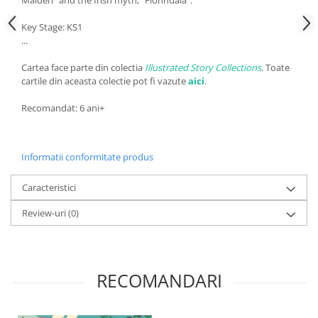
Maiden” and the Irish myth, “Fionnuala”.
Key Stage: KS1
...
Cartea face parte din colectia
Illustrated Story Collections
. Toate
cartile din aceasta colectie pot fi vazute
aici
.
Recomandat: 6 ani+
Informatii conformitate produs
Caracteristici
Review-uri
(0)
RECOMANDARI