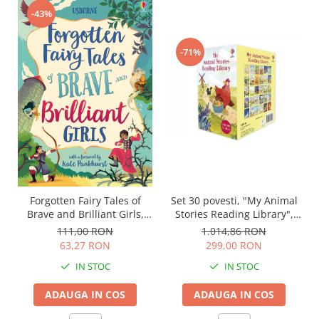
-43%
-71%
Forgotten Fairy Tales of
Set 30 povesti, "My Animal
Brave and Brilliant Girls,
Stories Reading Library",
Usborne
Usborne
111,00 RON
1.014,86 RON
63,27 RON
299,00 RON
IN STOC
IN STOC
ADAUGA IN COS
ADAUGA IN COS