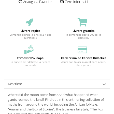
Adauga la Favorite
Cere informatii
Livrare rapida
Livrare gratuita
Comanda ajunge la tine in 2-4 zile
la comenzile peste 200 lei la
lucratoare
domiciliu
Primesti 10% inapoi
Card Prima de Cariera Didactica
in puncte de fidelitate la fiecare
Acum poti folosi si acest card pentru
comanda
plata pe site
Descriere
Where did the moon come from? And what happened when
giants roamed the land? Find out in this enthralling collection of
myths from around the world, including the African folktale,
“Anansi and the Box of Stories”, the Japanese fairytale, “The Fox