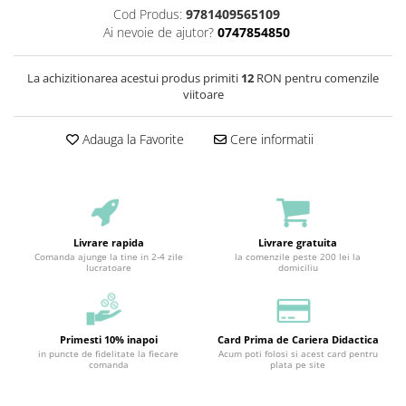
Cod Produs:
9781409565109
Ai nevoie de ajutor?
0747854850
La achizitionarea acestui produs primiti
12
RON pentru comenzile
viitoare
Adauga la Favorite
Cere informatii
Livrare rapida
Livrare gratuita
Comanda ajunge la tine in 2-4 zile
la comenzile peste 200 lei la
lucratoare
domiciliu
Primesti 10% inapoi
Card Prima de Cariera Didactica
in puncte de fidelitate la fiecare
Acum poti folosi si acest card pentru
comanda
plata pe site