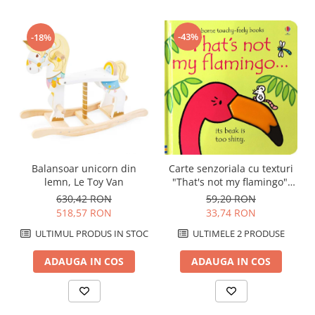
-43%
-18%
Balansoar unicorn din
Carte senzoriala cu texturi
lemn, Le Toy Van
"That's not my flamingo",
cartonata, Usborne
630,42 RON
59,20 RON
518,57 RON
33,74 RON
ULTIMUL PRODUS IN STOC
ULTIMELE 2 PRODUSE
ADAUGA IN COS
ADAUGA IN COS