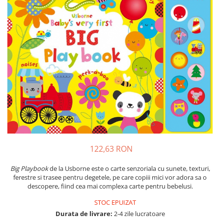
Insecte
Biblia pentru copii
Cuvinte incrucisate
Istorie
Carti cu magneti
Retete de prajituri (baking books)
Mijloace de transport
Carti fold-out
Numere, litere, forme, culori
Carti slot-together
Pasari
Dictionare
Paște
Enciclopedii
Poppy si Sam
Ghid ingrijire animale
Printese, zane si papusi
Programare
Religios
Scoala
122,63 RON
Spatiu
Supereroi
Big Playbook
de la Usborne este o carte senzoriala cu sunete, texturi,
ferestre si trasee pentru degetele, pe care copiii mici vor adora sa o
Unicorni
descopere, fiind cea mai complexa carte pentru bebelusi.
Vacanta de vara
STOC EPUIZAT
Vietuitoare marine, mari, oceane
Durata de livrare:
2-4 zile lucratoare