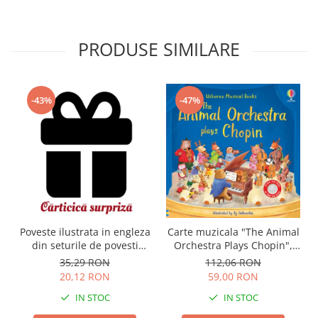
PRODUSE SIMILARE
-43%
-47%
Carte muzicala "The Animal
Poveste ilustrata in engleza
Orchestra Plays Chopin",
din seturile de povesti
cartonata, Usborne
Usborne
112,06 RON
35,29 RON
59,00 RON
20,12 RON
IN STOC
IN STOC