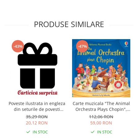
PRODUSE SIMILARE
-43%
-47%
Carte muzicala "The Animal
Poveste ilustrata in engleza
Orchestra Plays Chopin",
din seturile de povesti
cartonata, Usborne
Usborne
112,06 RON
35,29 RON
59,00 RON
20,12 RON
IN STOC
IN STOC