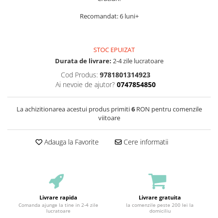
Recomandat: 6 luni+
STOC EPUIZAT
Durata de livrare:
2-4 zile lucratoare
Cod Produs:
9781801314923
Ai nevoie de ajutor?
0747854850
La achizitionarea acestui produs primiti
6
RON pentru comenzile
viitoare
Adauga la Favorite
Cere informatii
Livrare rapida
Livrare gratuita
Comanda ajunge la tine in 2-4 zile
la comenzile peste 200 lei la
lucratoare
domiciliu