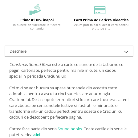
Primesti 10% inapoi
Card Prima de Cariera Didactica
in puncte de fidelitate la fiecare
Acum poti folosi si acest card pentru
comanda
plata pe site
Descriere
Christmas Sound Book
este o carte cu sunete de la Usborne cu
pagini cartonate, perfecta pentru mainile micute, un cadou
special in perioada Craciunului!
Cei mici se vor bucura sa apese butoanele din aceasta carte
adorabila pentru a asculta cinci sunete care aduc magia
Craciunului. De la clopotei zornaitori si focuri care trosnesc, la reni
care zboara pe cer, sunetele festive si ilustratiile minunate o
transforma intr-un cadou perfect pentru soseta de Craciun, cu
cadouri de descoperit pe fiecare pagina.
Cartea face parte din seria
Sound books
. Toate cartile din serie le
puteti vedea
aici