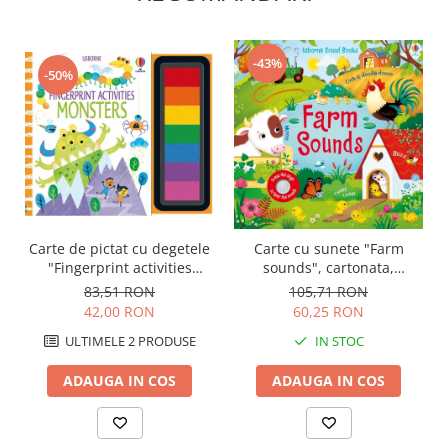
-43%
-50%
Carte de pictat cu degetele
Carte cu sunete "Farm
"Fingerprint activities
sounds", cartonata,
Monsters", Usborne
Usborne
83,51 RON
105,71 RON
42,00 RON
60,25 RON
ULTIMELE 2 PRODUSE
IN STOC
ADAUGA IN COS
ADAUGA IN COS