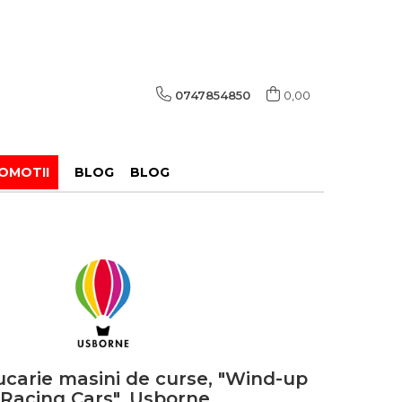
0747854850
0,00
OMOTII
BLOG
BLOG
ucarie masini de curse, "Wind-up
Racing Cars", Usborne