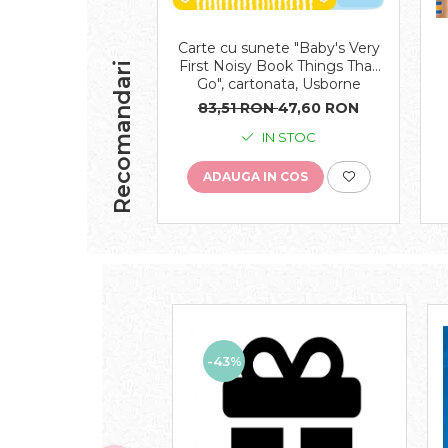
Carte cu sunete "Baby's Very
First Noisy Book Things That
Recomandari
Go", cartonata, Usborne
83,51 RON
47,60 RON
IN STOC
ADAUGA IN COS
-43%