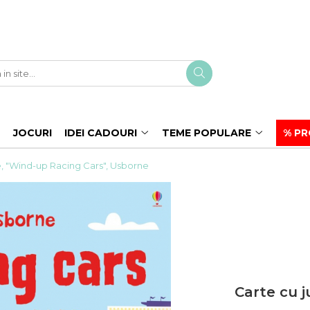
JOCURI
IDEI CADOURI
TEME POPULARE
% PR
e, "Wind-up Racing Cars", Usborne
Carte cu j