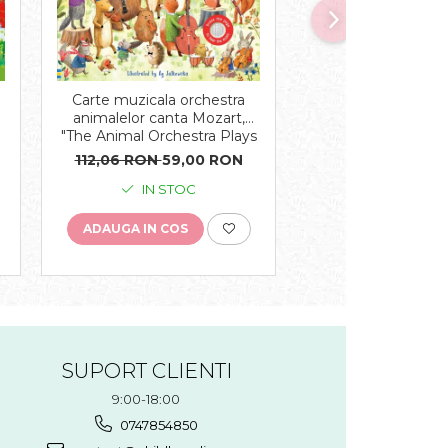
-43%
Carte muzicala orchestra
Carte cu magnet
e
animalelor canta Mozart,
Animals Magnet
"The Animal Orchestra Plays
cartonata, Us
Mozart", cartonata, Usborne
112,06 RON
59,00 RON
91,97 RON
52,
IN STOC
IN STO
ADAUGA IN COS
ADAUGA IN COS
SUPORT CLIENTI
9:00-18:00
0747854850