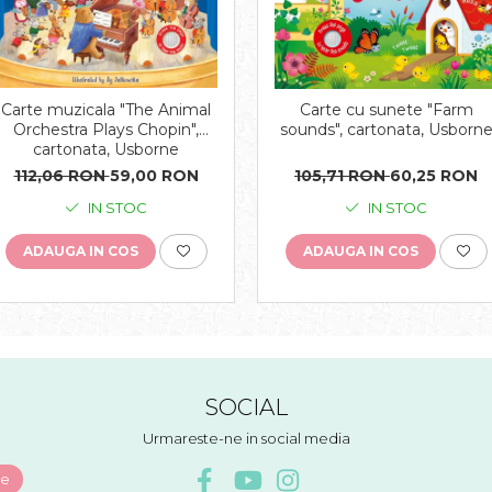
Carte muzicala "The Animal
Carte cu sunete "Farm
Orchestra Plays Chopin",
sounds", cartonata, Usborn
cartonata, Usborne
112,06 RON
59,00 RON
105,71 RON
60,25 RON
IN STOC
IN STOC
ADAUGA IN COS
ADAUGA IN COS
SOCIAL
Urmareste-ne in social media