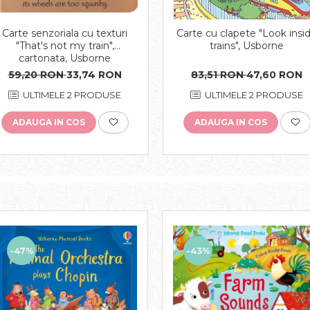
Carte senzoriala cu texturi
Carte cu clapete "Look insi
"That's not my train",
trains", Usborne
cartonata, Usborne
59,20 RON
33,74 RON
83,51 RON
47,60 RON
ULTIMELE 2 PRODUSE
ULTIMELE 2 PRODUSE
ADAUGA IN COS
ADAUGA IN COS
-43%
-47%