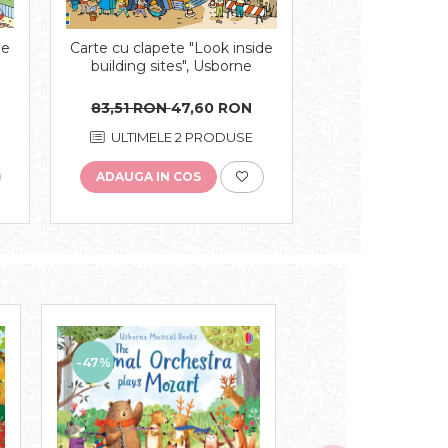
de
Carte cu clapete "Look inside
building sites", Usborne
83,51 RON
47,60 RON
ULTIMELE 2 PRODUSE
ADAUGA IN COS
-47%