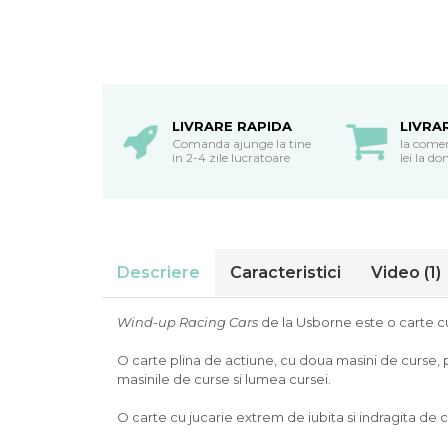
oceane
LIVRARE RAPIDA
LIVRA
Comanda ajunge la tine
la come
in 2-4 zile lucratoare
lei la do
Descriere
Caracteristici
Video
(1)
Wind-up Racing Cars
de la Usborne este o carte cu 
O carte plina de actiune, cu doua masini de curse, p
masinile de curse si lumea cursei.
O carte cu jucarie extrem de iubita si indragita de c