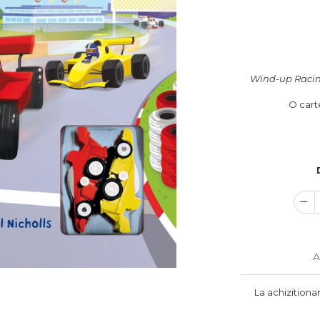
Wind-up Raci
O cart
A
La achizitiona