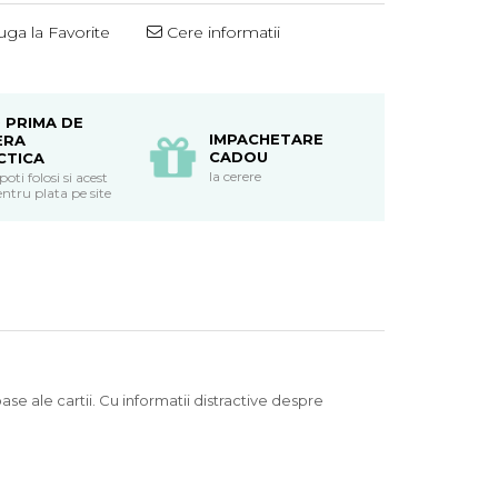
ga la Favorite
Cere informatii
 PRIMA DE
IMPACHETARE
ERA
CADOU
CTICA
la cerere
ti folosi si acest
ntru plata pe site
se ale cartii. Cu informatii distractive despre