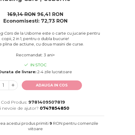
169,14 RON
96,41 RON
Economisesti:
72,73
RON
ng Cars
de la Usborne este o carte cu jucarie pentru
copii, 2 in 1, pentru o dubla bucurie!
e plina de actiune, cu doua masini de curse.
Recomandat: 3 ani+
IN STOC
Durata de livrare:
2-4 zile lucratoare
ADAUGA IN COS
Cod Produs:
9781409507819
i nevoie de ajutor?
0747854850
rea acestui produs primiti
9
RON pentru comenzile
viitoare