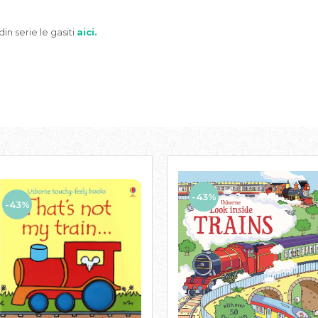
din serie le gasiti
aici.
-43%
-43%