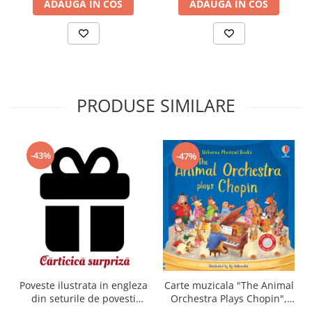
ADAUGA IN COS
ADAUGA IN COS
PRODUSE SIMILARE
-43%
-47%
Carte muzicala "The Animal
Poveste ilustrata in engleza
Orchestra Plays Chopin",
din seturile de povesti
cartonata, Usborne
Usborne