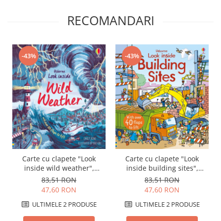
RECOMANDARI
-43%
-43%
Carte cu clapete "Look
Carte cu clapete "Look
inside wild weather",
inside building sites",
Usborne
Usborne
83,51 RON
83,51 RON
47,60 RON
47,60 RON
ULTIMELE 2 PRODUSE
ULTIMELE 2 PRODUSE