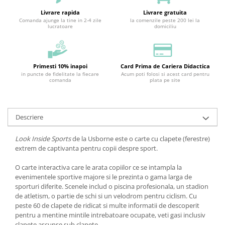
Livrare rapida
Livrare gratuita
Comanda ajunge la tine in 2-4 zile
la comenzile peste 200 lei la
lucratoare
domiciliu
Primesti 10% inapoi
Card Prima de Cariera Didactica
in puncte de fidelitate la fiecare
Acum poti folosi si acest card pentru
comanda
plata pe site
Descriere
Look Inside Sports
de la Usborne este o carte cu clapete (ferestre)
extrem de captivanta pentru copii despre sport.
O carte interactiva care le arata copiilor ce se intampla la
evenimentele sportive majore si le prezinta o gama larga de
sporturi diferite. Scenele includ o piscina profesionala, un stadion
de atletism, o partie de schi si un velodrom pentru ciclism. Cu
peste 60 de clapete de ridicat si multe informatii de descoperit
pentru a mentine mintile intrebatoare ocupate, veti gasi inclusiv
clapete ascunse sub clapete.