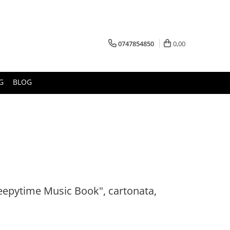
0747854850
0,00
G
BLOG
leepytime Music Book", cartonata,