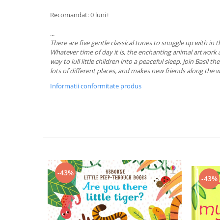
Recomandat: 0 luni+
...
There are five gentle classical tunes to snuggle up with in t
Whatever time of day it is, the enchanting animal artwork 
way to lull little children into a peaceful sleep. Join Basil t
lots of different places, and makes new friends along the 
Informatii conformitate produs
-43%
-43%