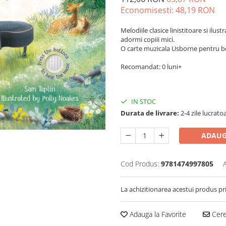
Economisesti:
48,19
RON
Melodiile clasice linistitoare si ilu
adormi copiii mici.
O carte muzicala Usborne pentru beb
Recomandat: 0 luni+
IN STOC
Durata de livrare:
2-4 zile lucrato
ADAUG
Cod Produs:
9781474997805
La achizitionarea acestui produs pr
Adauga la Favorite
Cere 