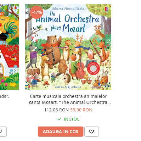
-47%
-43%
nds",
Carte muzicala orchestra animalelor
Carte cu m
canta Mozart, "The Animal Orchestra
Boo
Plays Mozart", cartonata, Usborne
N
112,06 RON
59,00 RON
9
IN STOC
ADAUGA IN COS
AD