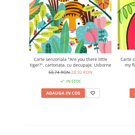
Carte senzoriala "Are you there little
Carte s
tiger?", cartonata, cu decupaje, Usborne
my f
50,74 RON
28,92 RON
IN STOC
ADAUGA IN COS