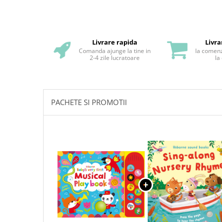
Livrare rapida
Livra
Comanda ajunge la tine in
la comenz
2-4 zile lucratoare
la
PACHETE SI PROMOTII