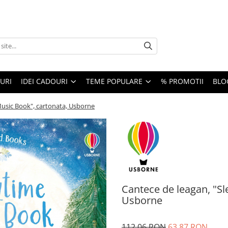
URI
IDEI CADOURI
TEME POPULARE
% PROMOTII
BLO
Music Book", cartonata, Usborne
Cantece de leagan, "S
Usborne
112,06 RON
63,87 RON