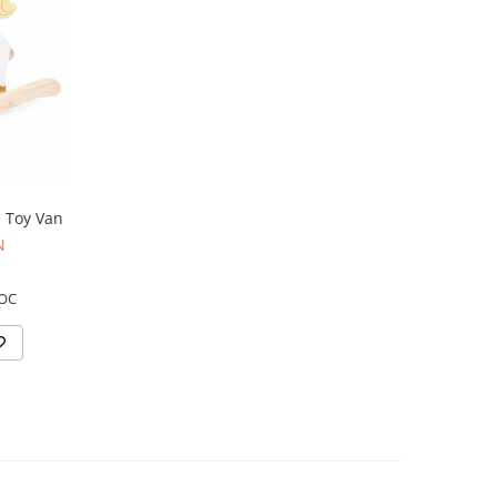
e Toy Van
N
OC