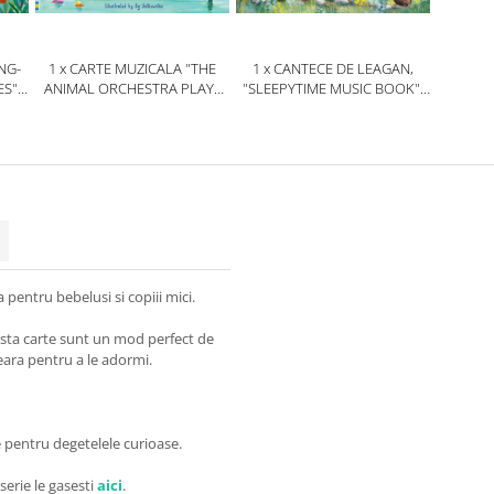
NG-
1 x CARTE MUZICALA "THE
1 x CANTECE DE LEAGAN,
S",
ANIMAL ORCHESTRA PLAYS
"SLEEPYTIME MUSIC BOOK",
E
VIVALDI", CARTONATA,
CARTONATA, USBORNE
USBORNE
 pentru bebelusi si copiii mici.
ceasta carte sunt un mod perfect de
eara pentru a le adormi.
e pentru degetelele curioase.
 serie le gasesti
aici
.