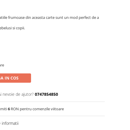
stratiile frumoase din aceasta carte sunt un mod perfect de a
elusi si copii.
are
A IN COS
Ai nevoie de ajutor?
0747854850
imiti
6
RON pentru comenzile viitoare
informatii