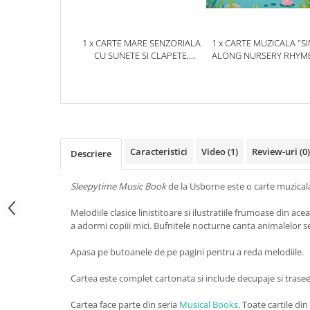
1 x CARTE MARE SENZORIALA
1 x CARTE MUZICALA "SI
CU SUNETE SI CLAPETE,
ALONG NURSERY RHYME
"MUSICAL PLAYBOOK",
CARTONATA, USBORN
CARTONATA, USBORNE
Caracteristici
Video
(1)
Review-uri
(0)
Descriere
Sleepytime Music Book
de la Usborne este o carte muzicala
Melodiile clasice linistitoare si ilustratiile frumoase din a
a adormi copiii mici. Bufnitele nocturne canta animalelor s
Apasa pe butoanele de pe pagini pentru a reda melodiile.
Cartea este complet cartonata si include decupaje si trase
Cartea face parte din seria
Musical Books
. Toate cartile din