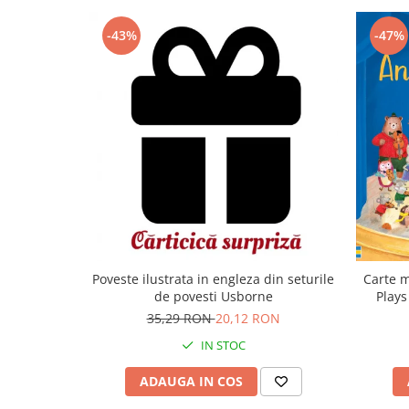
-43%
-47%
Carte m
Poveste ilustrata in engleza din seturile
Plays
de povesti Usborne
35,29 RON
20,12 RON
IN STOC
ADAUGA IN COS