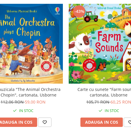
-43%
uzicala "The Animal Orchestra
Carte cu sunete "Farm sou
 Chopin", cartonata, Usborne
cartonata, Usborne
112,06 RON
59,00 RON
105,71 RON
60,25 RO
IN STOC
IN STOC
ADAUGA IN COS
ADAUGA IN COS