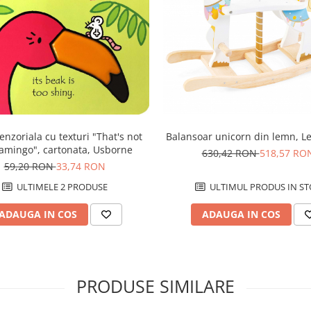
Balansoar unicorn din lemn, L
enzoriala cu texturi "That's not
lamingo", cartonata, Usborne
630,42 RON
518,57 RO
59,20 RON
33,74 RON
ULTIMUL PRODUS IN ST
ULTIMELE 2 PRODUSE
ADAUGA IN COS
ADAUGA IN COS
PRODUSE SIMILARE