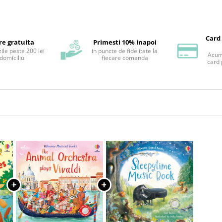
Card
re gratuita
Primesti 10% inapoi
ile peste 200 lei
in puncte de fidelitate la
Acum 
 domiciliu
fiecare comanda
card 