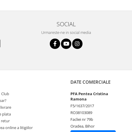
SOCIAL
Urmareste-ne in social media
DATE COMERCIALE
 Club
PFA Pentea Cristina
Ramona
ar?
F5/1637/2017
livrare
RO38103089
 plata
Facliei nr 79b
 retur
Oradea, Bihor
a online a litigiilor