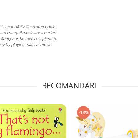
his beautifully illustrated book.
and tranquil music are a perfect
he Badger as he takes his piano to
way by playing magical music.
RECOMANDARI
-18%