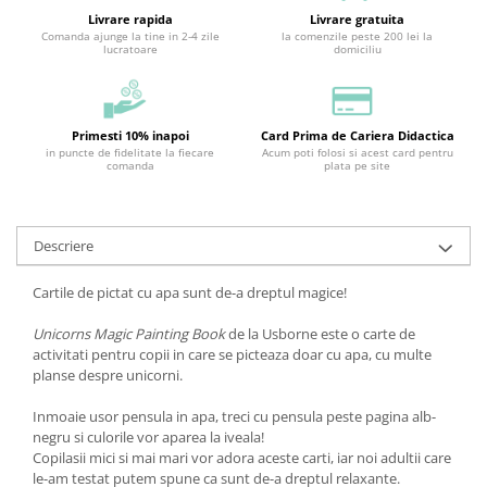
Livrare rapida
Livrare gratuita
Comanda ajunge la tine in 2-4 zile
la comenzile peste 200 lei la
lucratoare
domiciliu
Primesti 10% inapoi
Card Prima de Cariera Didactica
in puncte de fidelitate la fiecare
Acum poti folosi si acest card pentru
comanda
plata pe site
Descriere
Cartile de pictat cu apa sunt de-a dreptul magice!
Unicorns Magic Painting Book
de la Usborne este o carte de
activitati pentru copii in care se picteaza doar cu apa, cu multe
planse despre unicorni.
Inmoaie usor pensula in apa, treci cu pensula peste pagina alb-
negru si culorile vor aparea la iveala!
Copilasii mici si mai mari vor adora aceste carti, iar noi adultii care
le-am testat putem spune ca sunt de-a dreptul relaxante.