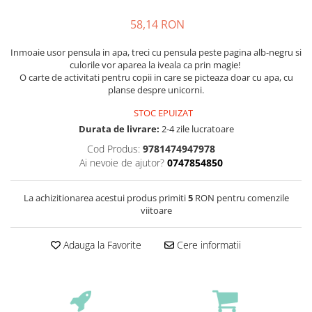
58,14 RON
Inmoaie usor pensula in apa, treci cu pensula peste pagina alb-negru si
culorile vor aparea la iveala ca prin magie!
O carte de activitati pentru copii in care se picteaza doar cu apa, cu
planse despre unicorni.
STOC EPUIZAT
Durata de livrare:
2-4 zile lucratoare
Cod Produs:
9781474947978
Ai nevoie de ajutor?
0747854850
La achizitionarea acestui produs primiti
5
RON pentru comenzile
viitoare
Adauga la Favorite
Cere informatii