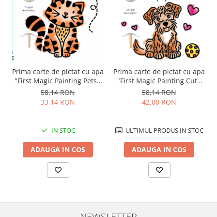
Prima carte de pictat cu apa
Prima carte de pictat cu apa
"First Magic Painting Pets",
"First Magic Painting Cute
Usborne
Puppies", Usborne
58,14 RON
58,14 RON
33,14 RON
42,00 RON
IN STOC
ULTIMUL PRODUS IN STOC
ADAUGA IN COS
ADAUGA IN COS
NEWSLETTER