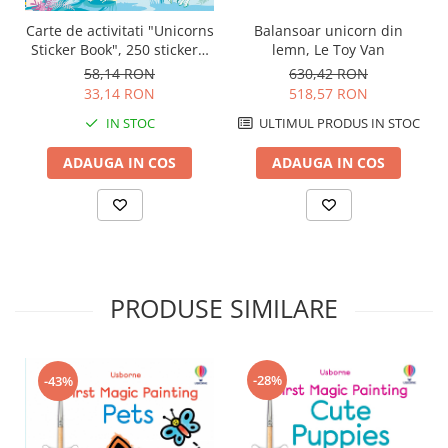
Carte de activitati "Unicorns
Balansoar unicorn din
Sticker Book", 250 stickers,
lemn, Le Toy Van
Usborne
58,14 RON
630,42 RON
33,14 RON
518,57 RON
IN STOC
ULTIMUL PRODUS IN STOC
ADAUGA IN COS
ADAUGA IN COS
PRODUSE SIMILARE
-28%
-43%