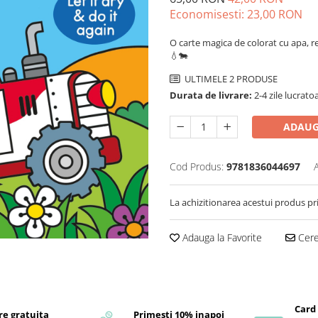
Economisesti:
23,00
RON
O carte magica de colorat cu apa, reu
💧🐄
ULTIMELE 2 PRODUSE
Durata de livrare:
2-4 zile lucrato
ADAUG
Cod Produs:
9781836044697
La achizitionarea acestui produs pr
Adauga la Favorite
Cere 
Card
re gratuita
Primesti 10% inapoi