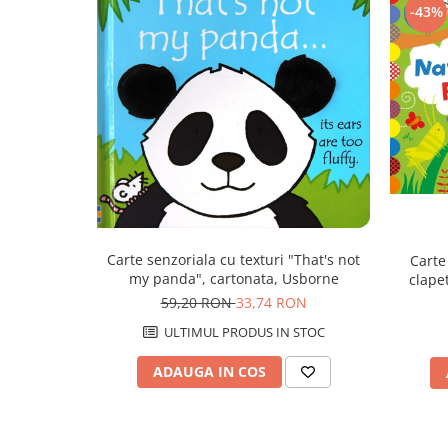
-43%
Carte senzoriala cu texturi "That's not
Carte
my panda", cartonata, Usborne
clape
59,20 RON
33,74 RON
ULTIMUL PRODUS IN STOC
ADAUGA IN COS