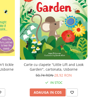
-43%
Carte de a
't tickle
Carte cu clapete "Little Lift and Look
Zoo", form
, Usborne
Garden", cartonata, Usborne
5
N
50,74 RON
28,92 RON
IN STOC
AD
ADAUGA IN COS