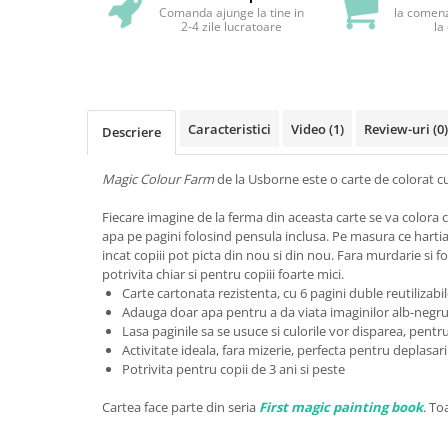
Comanda ajunge la tine in
la comenz
2-4 zile lucratoare
la
Caracteristici
Video
(1)
Review-uri
(0)
Descriere
Magic Colour Farm
de la Usborne este o carte de colorat cu 
Fiecare imagine de la ferma din aceasta carte se va colora
apa pe pagini folosind pensula inclusa. Pe masura ce hartia 
incat copiii pot picta din nou si din nou. Fara murdarie si fo
potrivita chiar si pentru copiii foarte mici.
Carte cartonata rezistenta, cu 6 pagini duble reutilizabi
Adauga doar apa pentru a da viata imaginilor alb-negr
Lasa paginile sa se usuce si culorile vor disparea, pentr
Activitate ideala, fara mizerie, perfecta pentru deplasari
Potrivita pentru copii de 3 ani si peste
Cartea face parte din seria
First magic painting book
. To
...