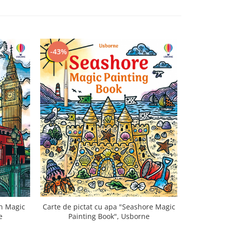
-43%
-51%
on Magic
Carte de 
Carte de pictat cu apa "Seashore Magic
e
Magic
Painting Book", Usborne