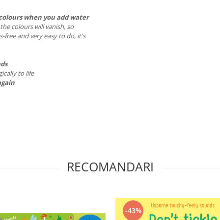
th colours when you add water
he colours will vanish, so
free and very easy to do, it's
ads
cally to life
again
RECOMANDARI
-43%