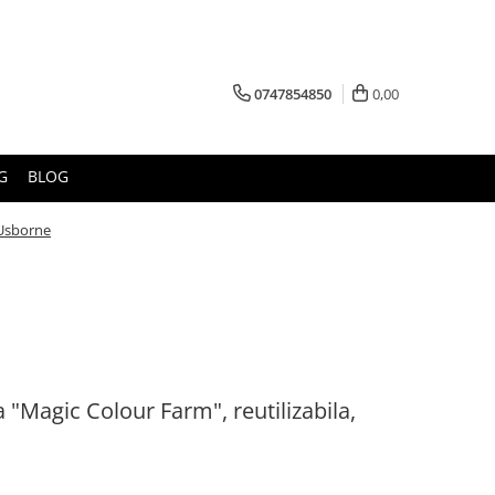
0747854850
0,00
G
BLOG
 Usborne
 "Magic Colour Farm", reutilizabila,