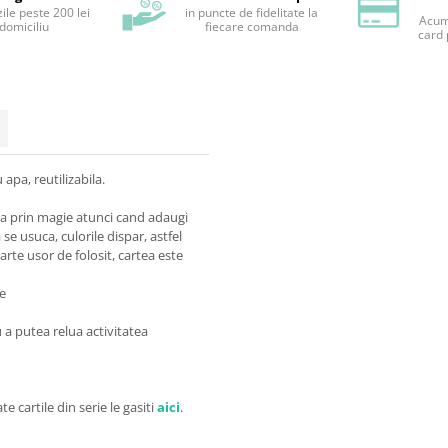
ile peste 200 lei
in puncte de fidelitate la
Acum 
 domiciliu
fiecare comanda
card 
apa, reutilizabila.
 ca prin magie atunci cand adaugi
se usuca, culorile dispar, astfel
arte usor de folosit, cartea este
le
u
u a putea relua activitatea
ate cartile din serie le gasiti
aici
.