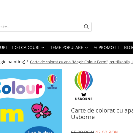
URI
IDEI CADOURI
TEME POPULARE
% PROMOTII
BLO
gic painting) /
Carte de colorat cu apa "Magic Colour Farm", reutilizabila,
Carte de colorat cu apa
Usborne
65,00 RON
42,00 RON