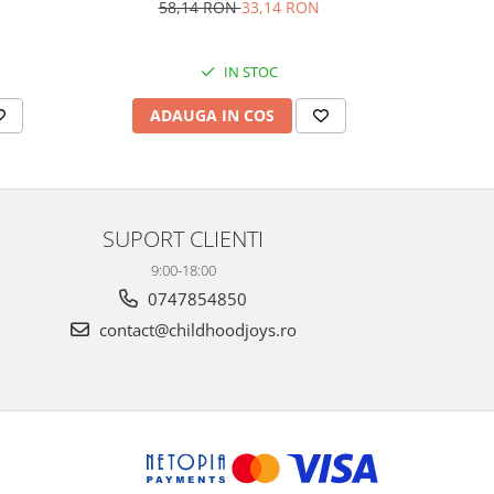
5
58,14 RON
33,14 RON
IN STOC
AD
ADAUGA IN COS
SUPORT CLIENTI
9:00-18:00
0747854850
contact@childhoodjoys.ro