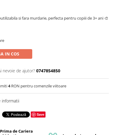
tilizabila si fara murdarie, perfecta pentru copiii de 3+ ani 🎨
are
A IN COS
Ai nevoie de ajutor?
0747854850
imiti
4
RON pentru comenzile viitoare
informatii
Save
 Prima de Cariera