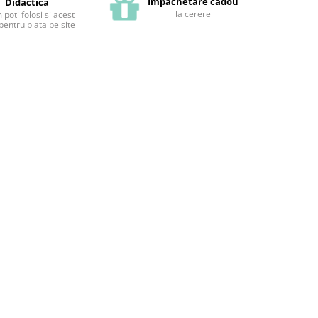
Impachetare cadou
Didactica
la cerere
poti folosi si acest
pentru plata pe site