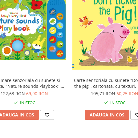
 mare senzoriala cu sunete si
Carte senzoriala cu sunete "Don
te, "Nature sounds Playbook",
the pig", cartonata, cu texturi
cartonata, Usborne
122,63 RON
69,90 RON
105,71 RON
60,25 RO
IN STOC
IN STOC
ADAUGA IN COS
ADAUGA IN COS