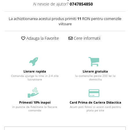
Ai nevoie de ajutor?
0747854850
La achizitionarea acestui produs primiti
11
RON pentru comenzile
viitoare
Adauga la Favorite
Cere informatii
Livrare rapida
Livrare gratuita
Comanda ajunge la tine in 2-4 zile
la comenzile peste 200 lei la
lucratoare
domiciliu
Primesti 10% inapoi
Card Prima de Cariera Didactica
in puncte de fidelitate la fiecare
Acum poti folosi si acest card pentru
comanda
plata pe site