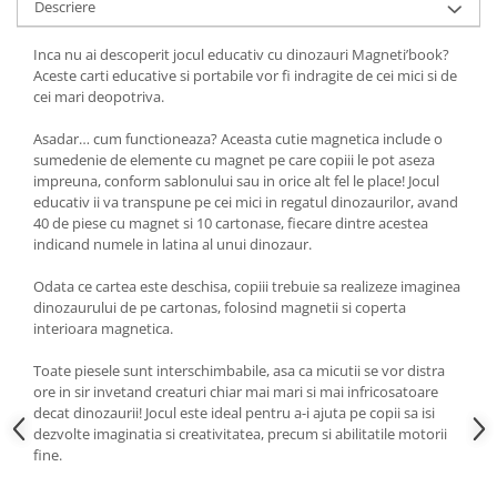
Descriere
Inca nu ai descoperit jocul educativ cu dinozauri Magneti’book?
Aceste carti educative si portabile vor fi indragite de cei mici si de
cei mari deopotriva.
Asadar… cum functioneaza? Aceasta cutie magnetica include o
sumedenie de elemente cu magnet pe care copiii le pot aseza
impreuna, conform sablonului sau in orice alt fel le place! Jocul
educativ ii va transpune pe cei mici in regatul dinozaurilor, avand
40 de piese cu magnet si 10 cartonase, fiecare dintre acestea
indicand numele in latina al unui dinozaur.
Odata ce cartea este deschisa, copiii trebuie sa realizeze imaginea
dinozaurului de pe cartonas, folosind magnetii si coperta
interioara magnetica.
Toate piesele sunt interschimbabile, asa ca micutii se vor distra
ore in sir invetand creaturi chiar mai mari si mai infricosatoare
decat dinozaurii! Jocul este ideal pentru a-i ajuta pe copii sa isi
dezvolte imaginatia si creativitatea, precum si abilitatile motorii
fine.