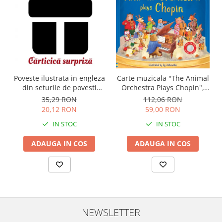
Carte muzicala "The Animal
Poveste ilustrata in engleza
Orchestra Plays Chopin",
din seturile de povesti
cartonata, Usborne
Usborne
112,06 RON
35,29 RON
59,00 RON
20,12 RON
IN STOC
IN STOC
ADAUGA IN COS
ADAUGA IN COS
NEWSLETTER