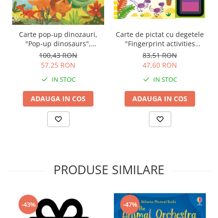
Carte de pictat cu degetele
Carte pop-up dinozauri,
"Fingerprint activities
"Pop-up dinosaurs",
Dinosaurs", Usborne
Usborne
83,51 RON
100,43 RON
47,60 RON
57,25 RON
IN STOC
IN STOC
ADAUGA IN COS
ADAUGA IN COS
PRODUSE SIMILARE
-43%
-47%