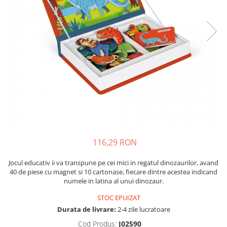
Insecte
Biblia pentru copii
Cuvinte incrucisate
Istorie
Carti cu magneti
Retete de prajituri (baking books)
Mijloace de transport
Carti fold-out
Numere, litere, forme, culori
Carti slot-together
Pasari
Dictionare
Paște
Enciclopedii
Poppy si Sam
Ghid ingrijire animale
Printese, zane si papusi
Programare
Religios
Scoala
116,29 RON
Spatiu
Jocul educativ ii va transpune pe cei mici in regatul dinozaurilor, avand
40 de piese cu magnet si 10 cartonase, fiecare dintre acestea indicand
Supereroi
numele in latina al unui dinozaur.
Unicorni
STOC EPUIZAT
Vacanta de vara
Durata de livrare:
2-4 zile lucratoare
Vietuitoare marine, mari, oceane
Cod Produs:
J02590