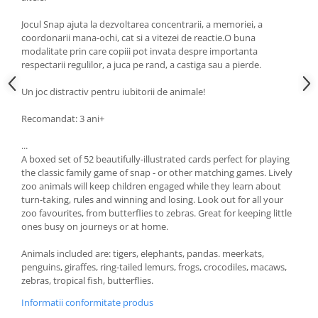
Jocul Snap ajuta la dezvoltarea concentrarii, a memoriei, a
coordonarii mana-ochi, cat si a vitezei de reactie.O buna
modalitate prin care copiii pot invata despre importanta
respectarii regulilor, a juca pe rand, a castiga sau a pierde.
Un joc distractiv pentru iubitorii de animale!
Recomandat: 3 ani+
...
A boxed set of 52 beautifully-illustrated cards perfect for playing
the classic family game of snap - or other matching games. Lively
zoo animals will keep children engaged while they learn about
turn-taking, rules and winning and losing. Look out for all your
zoo favourites, from butterflies to zebras. Great for keeping little
ones busy on journeys or at home.
Animals included are: tigers, elephants, pandas. meerkats,
penguins, giraffes, ring-tailed lemurs, frogs, crocodiles, macaws,
zebras, tropical fish, butterflies.
Informatii conformitate produs