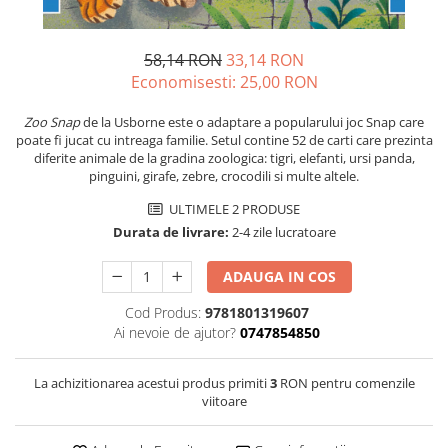
58,14 RON
33,14 RON
Economisesti:
25,00
RON
Zoo Snap
de la Usborne este o adaptare a popularului joc Snap care
poate fi jucat cu intreaga familie. Setul contine 52 de carti care prezinta
diferite animale de la gradina zoologica: tigri, elefanti, ursi panda,
pinguini, girafe, zebre, crocodili si multe altele.
ULTIMELE 2 PRODUSE
Durata de livrare:
2-4 zile lucratoare
ADAUGA IN COS
Cod Produs:
9781801319607
Ai nevoie de ajutor?
0747854850
La achizitionarea acestui produs primiti
3
RON pentru comenzile
viitoare