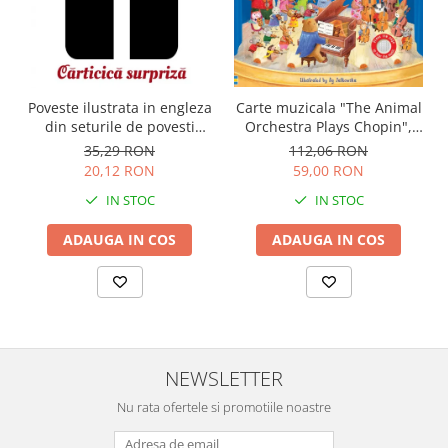
Carte muzicala "The Animal
Poveste ilustrata in engleza
Orchestra Plays Chopin",
din seturile de povesti
cartonata, Usborne
Usborne
112,06 RON
35,29 RON
59,00 RON
20,12 RON
IN STOC
IN STOC
ADAUGA IN COS
ADAUGA IN COS
NEWSLETTER
Nu rata ofertele si promotiile noastre