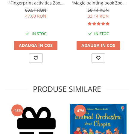
"Fingerprint activities Zoo",
"Magic painting book Zoo",
Usborne
Usborne
83,51 RON
58,14 RON
47,60 RON
33,14 RON
IN STOC
IN STOC
ADAUGA IN COS
ADAUGA IN COS
PRODUSE SIMILARE
-43%
-47%