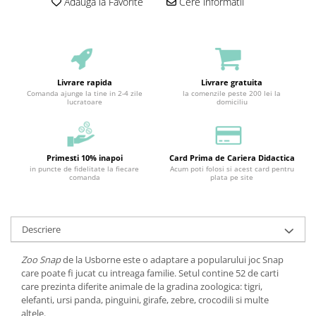
Adauga la Favorite
Cere informatii
Livrare rapida
Livrare gratuita
Comanda ajunge la tine in 2-4 zile
la comenzile peste 200 lei la
lucratoare
domiciliu
Primesti 10% inapoi
Card Prima de Cariera Didactica
in puncte de fidelitate la fiecare
Acum poti folosi si acest card pentru
comanda
plata pe site
Descriere
Zoo Snap
de la Usborne este o adaptare a popularului joc Snap
care poate fi jucat cu intreaga familie. Setul contine 52 de carti
care prezinta diferite animale de la gradina zoologica: tigri,
elefanti, ursi panda, pinguini, girafe, zebre, crocodili si multe
altele.