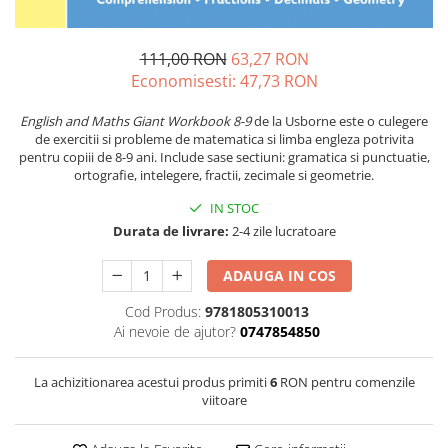
111,00 RON
63,27 RON
Economisesti:
47,73
RON
English and Maths Giant Workbook 8-9
de la Usborne este o culegere
de exercitii si probleme de matematica si limba engleza potrivita
pentru copiii de 8-9 ani. Include sase sectiuni: gramatica si punctuatie,
ortografie, intelegere, fractii, zecimale si geometrie.
IN STOC
Durata de livrare:
2-4 zile lucratoare
ADAUGA IN COS
Cod Produs:
9781805310013
Ai nevoie de ajutor?
0747854850
La achizitionarea acestui produs primiti
6
RON pentru comenzile
viitoare