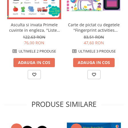
Carte de pictat cu degetele
Asculta si invata Primele
"Fingerprint activities
cuvinte in engleza, "Listen
Unicorns and Fairies",
and Learn First English
83,51 RON
122,63 RON
Usborne
Words", Usborne
47,60 RON
76,00 RON
ULTIMELE 3 PRODUSE
ULTIMELE 2 PRODUSE
ADAUGA IN COS
ADAUGA IN COS
PRODUSE SIMILARE