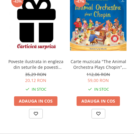
-43%
-47%
Poveste ilustrata in engleza
Carte muzicala "The Animal
din seturile de povesti
Orchestra Plays Chopin",
Usborne
cartonata, Usborne
35,29 RON
112,06 RON
20,12 RON
59,00 RON
IN STOC
IN STOC
ADAUGA IN COS
ADAUGA IN COS