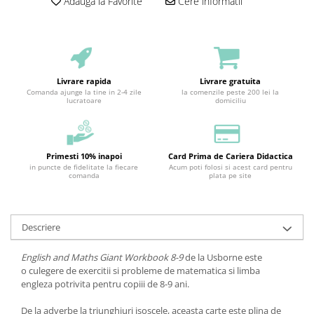
Adauga la Favorite
Cere informatii
Livrare rapida
Livrare gratuita
Comanda ajunge la tine in 2-4 zile
la comenzile peste 200 lei la
lucratoare
domiciliu
Primesti 10% inapoi
Card Prima de Cariera Didactica
in puncte de fidelitate la fiecare
Acum poti folosi si acest card pentru
comanda
plata pe site
Descriere
English and Maths Giant Workbook 8-9
de la Usborne este
o culegere de exercitii si probleme de matematica si limba
engleza potrivita pentru copiii de 8-9 ani.
De la adverbe la triunghiuri isoscele, aceasta carte este plina de