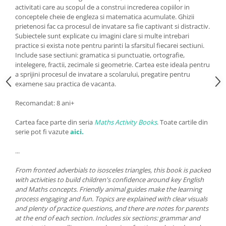
activitati care au scopul de a construi increderea copiilor in
conceptele cheie de engleza si matematica acumulate. Ghizii
prietenosi fac ca procesul de invatare sa fie captivant si distractiv.
Subiectele sunt explicate cu imagini clare si multe intrebari
practice si exista note pentru parinti la sfarsitul fiecarei sectiuni.
Include sase sectiuni: gramatica si punctuatie, ortografie,
intelegere, fractii, zecimale si geometrie. Cartea este ideala pentru
a sprijini procesul de invatare a scolarului, pregatire pentru
examene sau practica de vacanta.
Recomandat: 8 ani+
Cartea face parte din seria
Maths Activity Books
. Toate cartile din
serie pot fi vazute
aici
.
...
From fronted adverbials to isosceles triangles, this book is packed
with activities to build children's confidence around key English
and Maths concepts. Friendly animal guides make the learning
process engaging and fun. Topics are explained with clear visuals
and plenty of practice questions, and there are notes for parents
at the end of each section. Includes six sections: grammar and